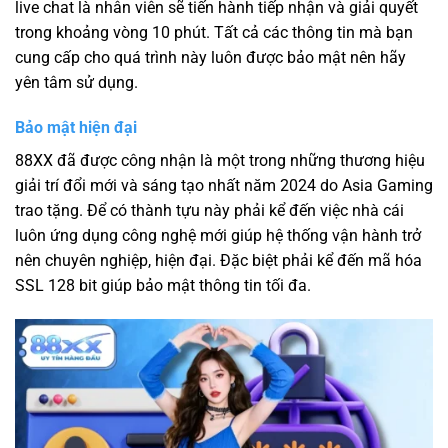
live chat là nhân viên sẽ tiến hành tiếp nhận và giải quyết
trong khoảng vòng 10 phút. Tất cả các thông tin mà bạn
cung cấp cho quá trình này luôn được bảo mật nên hãy
yên tâm sử dụng.
Bảo mật hiện đại
88XX đã được công nhận là một trong những thương hiệu
giải trí đổi mới và sáng tạo nhất năm 2024 do Asia Gaming
trao tặng. Để có thành tựu này phải kể đến việc nhà cái
luôn ứng dụng công nghệ mới giúp hệ thống vận hành trở
nên chuyên nghiệp, hiện đại. Đặc biệt phải kể đến mã hóa
SSL 128 bit giúp bảo mật thông tin tối đa.