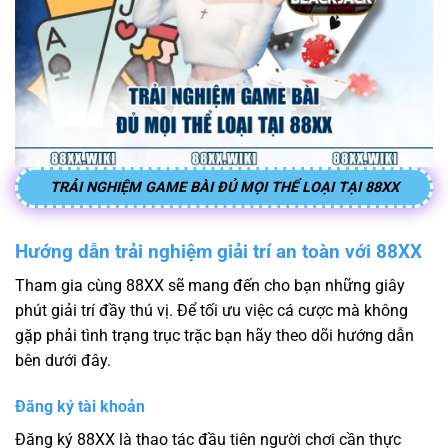
TRẢI NGHIỆM GAME BÀI ĐỦ MỌI THỂ LOẠI TẠI 88XX
Hướng dẫn trải nghiệm giải trí an toàn với 88XX
Tham gia cùng 88XX sẽ mang đến cho bạn những giây
phút giải trí đầy thú vị. Để tối ưu việc cá cược mà không
gặp phải tình trạng trục trặc bạn hãy theo dõi hướng dẫn
bên dưới đây.
Đăng ký tài khoản
Đăng ký 88XX là thao tác đầu tiên người chơi cần thực