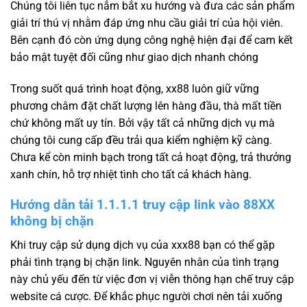
Chúng tôi liên tục nắm bắt xu hướng và đưa các sản phẩm
giải trí thú vị nhằm đáp ứng nhu cầu giải trí của hội viên.
Bên cạnh đó còn ứng dụng công nghệ hiện đại để cam kết
bảo mật tuyệt đối cũng như giao dịch nhanh chóng
Trong suốt quá trình hoạt động, xx88 luôn giữ vững
phương châm đặt chất lượng lên hàng đầu, thà mất tiền
chứ không mất uy tín. Bởi vậy tất cả những dịch vụ mà
chúng tôi cung cấp đều trải qua kiểm nghiệm kỹ càng.
Chưa kể còn minh bạch trong tất cả hoạt động, trả thưởng
xanh chín, hỗ trợ nhiệt tình cho tất cả khách hàng.
Hướng dẫn tải 1.1.1.1 truy cập link vào 88XX
không bị chặn
Khi truy cập sử dụng dịch vụ của xxx88 bạn có thể gặp
phải tình trạng bị chặn link. Nguyên nhân của tình trạng
này chủ yếu đến từ việc đơn vị viễn thông hạn chế truy cập
website cá cược. Để khắc phục người chơi nên tải xuống