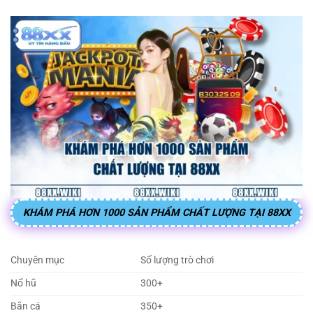
KHÁM PHÁ HƠN 1000 SẢN PHẨM CHẤT LƯỢNG TẠI 88XX
Chuyên mục
Số lượng trò chơi
Nổ hũ
300+
Bắn cá
350+