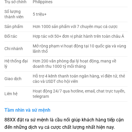
Trụ sở chính
Philippines
Số lượng
5 triệu+
thành viên
Sản phẩm
Hơn 1000 sản phẩm với 7 chuyên mục cá cược
Đối tác
Hợp tác với 50+ đơn vị phát hành trên toàn châu Á
Mở rộng phạm vi hoạt động tại 10 quốc gia và vùng
Chi nhánh
lãnh thổ
Hệ thống đại
Hơn 200 văn phòng đại lý hoạt động, mang về
lý
doanh thu 1000 tỷ mỗi tháng
Hỗ trợ 4 kênh thanh toán ngân hàng, ví điện tử, thẻ
Giao dịch
cào và USDT cho hội viên
Hoạt động 24/7 qua hotline, email, chat trực tuyến,
Liên hệ
telegram
Tầm nhìn và sứ mệnh
88XX đặt ra sứ mệnh là cầu nối giúp khách hàng tiếp cận
đến những dịch vụ cá cược chất lượng nhất hiện nay.