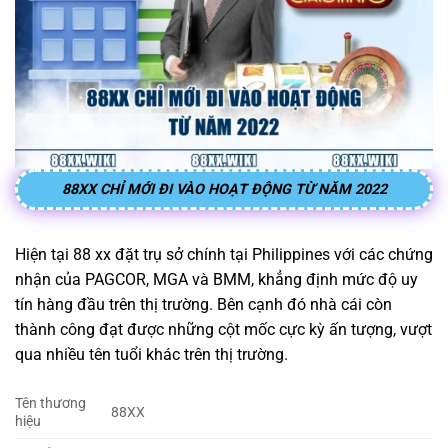
88XX CHỈ MỚI ĐI VÀO HOẠT ĐỘNG TỪ NĂM 2022
Hiện tại 88 xx đặt trụ sở chính tại Philippines với các chứng
nhận của PAGCOR, MGA và BMM, khẳng định mức độ uy
tín hàng đầu trên thị trường. Bên cạnh đó nhà cái còn
thành công đạt được những cột mốc cực kỳ ấn tượng, vượt
qua nhiều tên tuổi khác trên thị trường.
Tên thương
88XX
hiệu