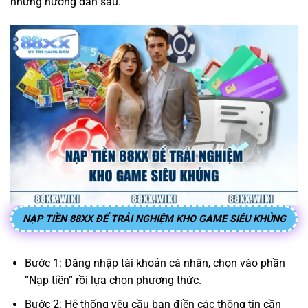
những hướng dẫn sau.
NẠP TIỀN 88XX ĐỂ TRẢI NGHIỆM KHO GAME SIÊU KHỦNG
Bước 1: Đăng nhập tài khoản cá nhân, chọn vào phần
“Nạp tiền” rồi lựa chọn phương thức.
Bước 2: Hệ thống yêu cầu bạn điền các thông tin cần