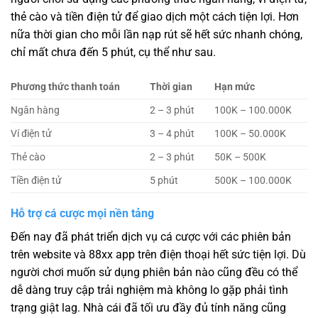
thẻ cào và tiền điện tử để giao dịch một cách tiện lợi. Hơn
nữa thời gian cho mỗi lần nạp rút sẽ hết sức nhanh chóng,
chỉ mất chưa đến 5 phút, cụ thể như sau.
Phương thức thanh toán
Thời gian
Hạn mức
Ngân hàng
2 – 3 phút
100K – 100.000K
Ví điện tử
3 – 4 phút
100K – 50.000K
Thẻ cào
2 – 3 phút
50K – 500K
Tiền điện tử
5 phút
500K – 100.000K
Hỗ trợ cá cược mọi nền tảng
Đến nay đã phát triển dịch vụ cá cược với các phiên bản
trên website và 88xx app trên điện thoại hết sức tiện lợi. Dù
người chơi muốn sử dụng phiên bản nào cũng đều có thể
dễ dàng truy cập trải nghiệm mà không lo gặp phải tình
trạng giật lag. Nhà cái đã tối ưu đầy đủ tính năng cũng