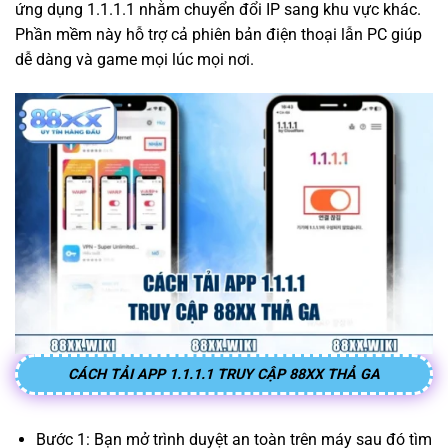
ứng dụng 1.1.1.1 nhằm chuyển đổi IP sang khu vực khác.
Phần mềm này hỗ trợ cả phiên bản điện thoại lẫn PC giúp
dễ dàng và game mọi lúc mọi nơi.
CÁCH TẢI APP 1.1.1.1 TRUY CẬP 88XX THẢ GA
Bước 1: Bạn mở trình duyệt an toàn trên máy sau đó tìm