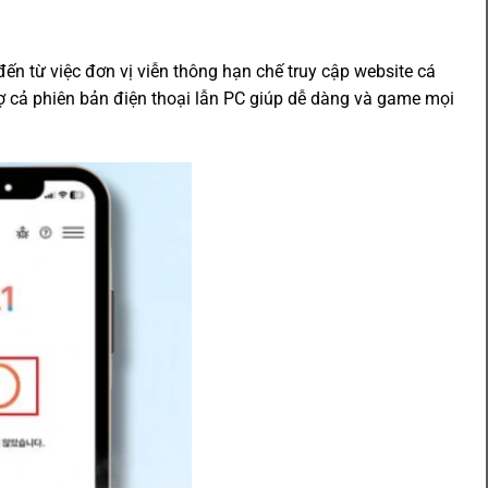
đến từ việc đơn vị viễn thông hạn chế truy cập website cá
 cả phiên bản điện thoại lẫn PC giúp dễ dàng và game mọi