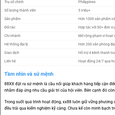
Trụ sở chính
Philippines
Số lượng thành viên
5 triệu+
Sản phẩm
Hơn 1000 sản phẩm vớ
Đối tác
Hợp tác với 50+ đơn vị
Chi nhánh
Mở rộng phạm vi hoạt đ
Hệ thống đại lý
Hơn 200 văn phòng đại
Giao dịch
Hỗ trợ 4 kênh thanh toá
Liên hệ
Hoạt động 24/7 qua hotl
Tầm nhìn và sứ mệnh
88XX đặt ra sứ mệnh là cầu nối giúp khách hàng tiếp cận đến
nhằm đáp ứng nhu cầu giải trí của hội viên. Bên cạnh đó cò
Trong suốt quá trình hoạt động, xx88 luôn giữ vững phương c
đều trải qua kiểm nghiệm kỹ càng. Chưa kể còn minh bạch tron