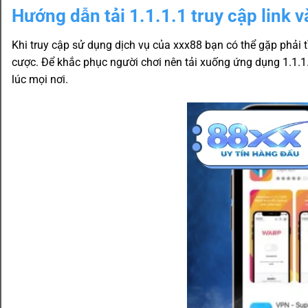
Hướng dẫn tải 1.1.1.1 truy cập link
Khi truy cập sử dụng dịch vụ của xxx88 bạn có thể gặp phải t
cược. Để khắc phục người chơi nên tải xuống ứng dụng 1.1.
lúc mọi nơi.