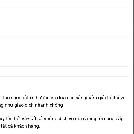
n tục nắm bắt xu hướng và đưa các sản phẩm giải trí thú vị
ũng như giao dịch nhanh chóng
y tín. Bởi vậy tất cả những dịch vụ mà chúng tôi cung cấp
 tất cả khách hàng.