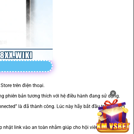
tore trên điện thoại.
✕
ng phiên bản tương thích với hệ điều hành đang sử dụng.
nected” là đã thành công. Lúc này hãy bắt đầu trải nghiệm
p nhật link vào an toàn nhằm giúp cho hội viên yên tâm tham