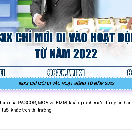
88XX CHỈ MỚI ĐI VÀO HOẠT ĐỘNG TỪ NĂM 2022
ứng nhận của PAGCOR, MGA và BMM, khẳng định mức độ uy tín hàn
uổi khác trên thị trường.