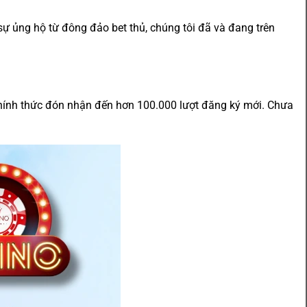
sự ủng hộ từ đông đảo bet thủ, chúng tôi đã và đang trên
chính thức đón nhận đến hơn 100.000 lượt đăng ký mới. Chưa