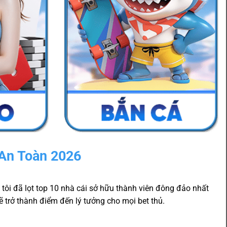
 An Toàn 2026
tôi đã lọt top 10 nhà cái sở hữu thành viên đông đảo nhất
 trở thành điểm đến lý tưởng cho mọi bet thủ.