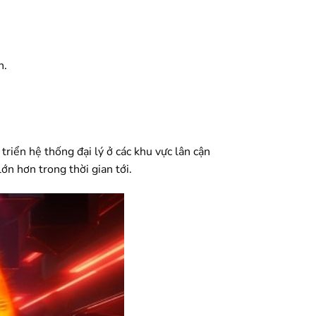
n.
riển hệ thống đại lý ở các khu vực lân cận
n hơn trong thời gian tới.