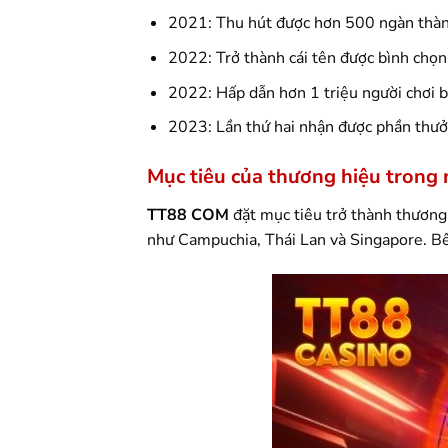
2021: Thu hút được hơn 500 ngàn thành
2022: Trở thành cái tên được bình chọn 
2022: Hấp dẫn hơn 1 triệu người chơi b
2023: Lần thứ hai nhận được phần thưở
Mục tiêu của thương hiệu trong
TT88 COM
đặt mục tiêu trở thành thương 
như Campuchia, Thái Lan và Singapore. Bê