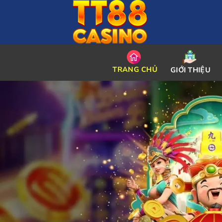
Bỏ
qua
nội
dung
TRANG CHỦ
GIỚI THIỆU