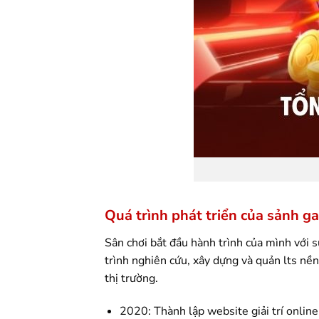
Quá trình phát triển của sảnh
Sân chơi bắt đầu hành trình của mình với s
trình nghiên cứu, xây dựng và quản lts nề
thị trường.
2020: Thành lập website giải trí onlin