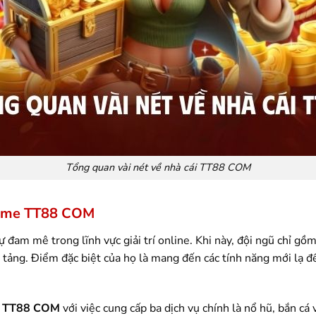
Tổng quan vài nét về nhà cái TT88 COM
 game TT88 COM
ự đam mê trong lĩnh vực giải trí online. Khi này, đội ngũ chỉ g
n tảng. Điểm đặc biệt của họ là mang đến các tính năng mới lạ đ
e
TT88 COM
với việc cung cấp ba dịch vụ chính là nổ hũ, bắn cá 