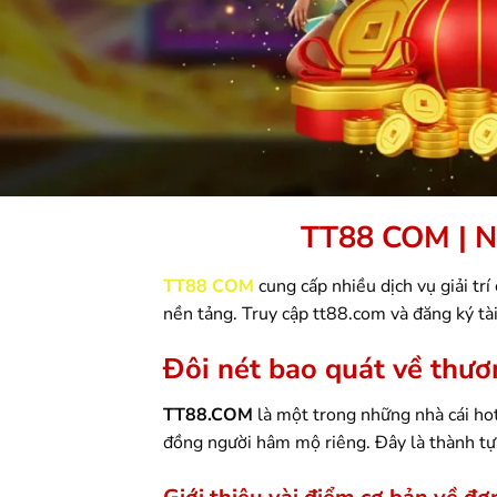
TT88 COM | N
TT88 COM
cung cấp nhiều dịch vụ giải tr
nền tảng. Truy cập tt88.com và đăng ký tà
Đôi nét bao quát về th
TT88.COM
là một trong những nhà cái hot
đồng người hâm mộ riêng. Đây là thành tự