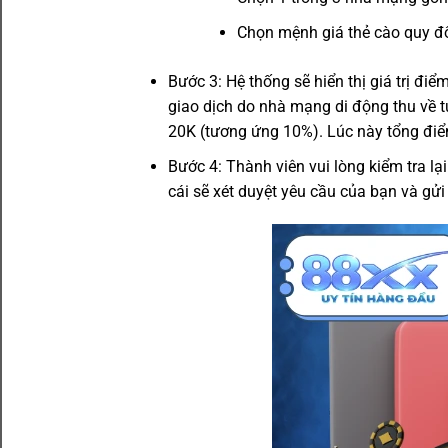
Chọn mệnh giá thẻ cào quy đ
Bước 3: Hệ thống sẽ hiển thị giá trị đi
giao dịch do nhà mạng di động thu về tươ
20K (tương ứng 10%). Lúc này tổng điể
Bước 4: Thành viên vui lòng kiểm tra lạ
cái sẽ xét duyệt yêu cầu của bạn và gử