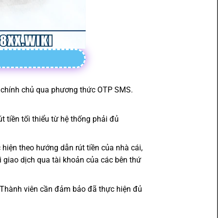
ĐT chính chủ qua phương thức OTP SMS.
 tiền tối thiểu từ hệ thống phải đủ
hiện theo hướng dẫn rút tiền của nhà cái,
i giao dịch qua tài khoản của các bên thứ
. Thành viên cần đảm bảo đã thực hiện đủ