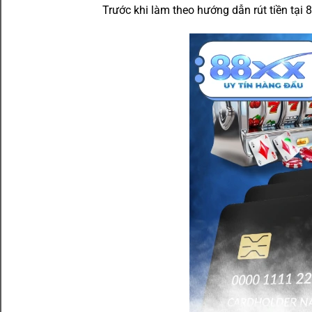
Trước khi làm theo hướng dẫn rút tiền tại 