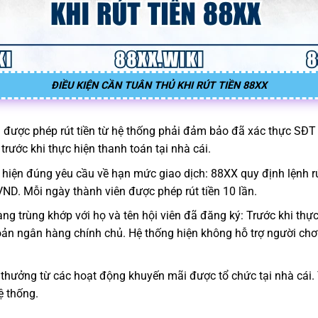
ĐIỀU KIỆN CẦN TUÂN THỦ KHI RÚT TIỀN 88XX
ản được phép rút tiền từ hệ thống phải đảm bảo đã xác thực S
trước khi thực hiện thanh toán tại nhà cái.
hiện đúng yêu cầu về hạn mức giao dịch: 88XX quy định lệnh rút
ND. Mỗi ngày thành viên được phép rút tiền 10 lần.
g trùng khớp với họ và tên hội viên đã đăng ký: Trước khi thực 
hoản ngân hàng chính chủ. Hệ thống hiện không hỗ trợ người chơ
n thưởng từ các hoạt động khuyến mãi được tổ chức tại nhà cái
ệ thống.