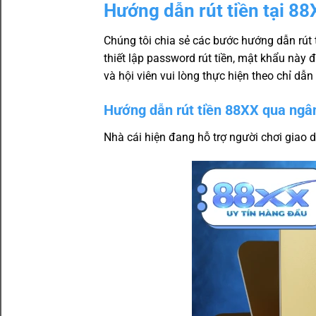
Hướng dẫn rút tiền tại 88
Chúng tôi chia sẻ các bước hướng dẫn rút t
thiết lập password rút tiền, mật khẩu này
và hội viên vui lòng thực hiện theo chỉ dẫn
Hướng dẫn rút tiền 88XX qua ngâ
Nhà cái hiện đang hỗ trợ người chơi giao 