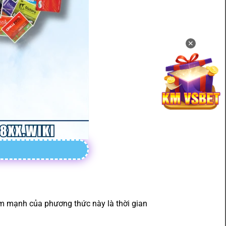
✕
ểm mạnh của phương thức này là thời gian