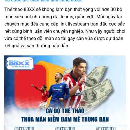
Thể thao 88XX sẽ không làm bạn thất vọng với hơn 30 bộ
môn siêu hot như bóng đá, tennis, quần vợt…Mỗi ngày tại
chuyên mục đều cung cấp link livestream trận đấu cực sắc
nét cùng bình luận viên chuyên nghiệp. Như vậy người chơi
vừa có thể theo dõi màn so tài gay cấn vừa được dự đoán
kết quả và săn thưởng hấp dẫn.