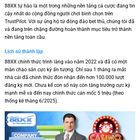
88XX tự hào là một trong những nền tảng cá cược đáng tin
cậy nhất do cộng đồng người chơi bình chọn trên
TrustPilot. Với sự ủng hộ từ đông đảo bet thủ, chúng tôi đã
và đang trên chặng đường hoàn thành mục tiêu trở thành
nền tảng toàn cầu.
Lịch sử thành lập
88XX chính thức trình làng vào năm 2022 và đã có một
màn chào sân cực kỳ ấn tượng. Chỉ sau 1 tháng ra mắt
nhà cái đã chính thức đón nhận đến hơn 100.000 lượt
đăng ký mới. Chưa kể con số này còn tăng trưởng cực kỳ
mạnh mẽ và đến nay chính thức cán mốc 5 triệu (theo
thống kê tháng 6/2025).