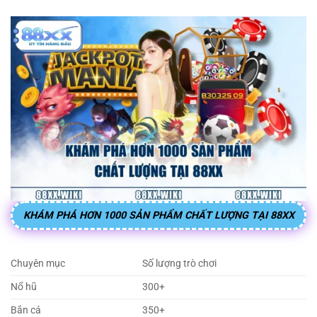
KHÁM PHÁ HƠN 1000 SẢN PHẨM CHẤT LƯỢNG TẠI 88XX
Chuyên mục
Số lượng trò chơi
Nổ hũ
300+
Bắn cá
350+