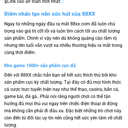
🎖️Link vào an toàn mới nhất:
/
Điểm nhấn tạo nên sức hút của 88XX
Ngay từ những ngày đầu ra mắt 88xx.com đã luôn chú
trọng vào giá trị cốt lõi và luôn tìm cách tối ưu chất lượng
sản phẩm. Chính vì vậy nên dù không quảng cáo rầm rộ
nhưng tên tuổi vẫn vượt xa nhiều thương hiệu ra mắt trong
cùng thời điểm.
Kho game 1000+ sản phẩm cực đã
Đến với 88XX chắc hẳn bạn sẽ hết sức thích thú bởi kho
sản phẩm cực kỳ chất lượng. Tại đây có đủ mọi hình thức
cá cược trực tuyến hiện nay như thể thao, casino, bắn cá,
game bài, đá gà…Phải nói rằng người chơi có thể tận
hưởng đủ mọi thú vui ngay trên chiếc điện thoại di động
mà không cần phải đi đâu xa. Đặc biệt những trò chơi này
còn đến từ đối tác uy tín nên cũng hết sức yên tâm về chất
lượng.