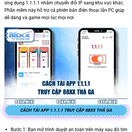
ứng dụng 1.1.1.1 nhằm chuyển đổi IP sang khu vực khác.
Phần mềm này hỗ trợ cả phiên bản điện thoại lẫn PC giúp
dễ dàng và game mọi lúc mọi nơi.
CÁCH TẢI APP 1.1.1.1 TRUY CẬP 88XX THẢ GA
Bước 1: Bạn mở trình duyệt an toàn trên máy sau đó tìm