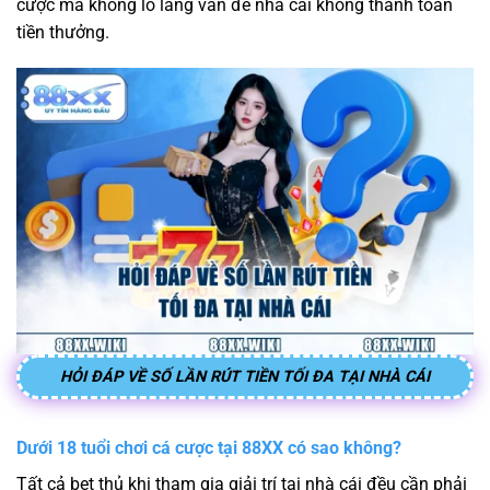
cược mà không lo lắng vấn đề nhà cái không thanh toán
tiền thưởng.
HỎI ĐÁP VỀ SỐ LẦN RÚT TIỀN TỐI ĐA TẠI NHÀ CÁI
Dưới 18 tuổi chơi cá cược tại 88XX có sao không?
Tất cả bet thủ khi tham gia giải trí tại nhà cái đều cần phải