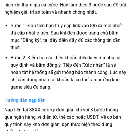
hiện khi tham gia cá cược. Hãy làm theo 3 bước sau để trải
nghiệm giải trí an toàn và nhanh chóng nhất.
Bước 1: Đầu tiên bạn truy cập link vào 88xxx mới nhất
đã cập nhật ở trên. Sau khi đến được trang chủ bấm
mục “Đăng ký”, tại đây điền đầy đủ các thông tin cần
thiết.
Bước 2: Kiểm tra các điều khoản điều kiện mà nhà cái
quy định và bấm đồng ý. Tiếp đến “Xác nhận” là sẽ
hoàn tất hệ thống sẽ gửi thông báo thành công. Lúc này
chỉ cần đăng nhập tài khoản là có thể tận hưởng kho
game siêu đa dạng.
Hướng dẫn nạp tiền
Nạp tiền tại 88XX cực kỳ đơn giản chỉ với 3 bước thông
qua ngân hàng, ví điện tử, thẻ cào hoặc USDT. Về cơ bản
quy trình này khá đơn giản, bạn thực hiện theo đúng