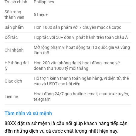
Trụ sở chính
Philippines
Số lượng
5 triệu+
thành viên
Sản phẩm
Hơn 1000 sản phẩm với 7 chuyên mục cá cược
Đối tác
Hợp tác với 50+ đơn vị phát hành trên toàn châu Á
Mở rộng phạm vi hoạt động tại 10 quốc gia và vùng
Chi nhánh
lãnh thổ
Hệ thống đại
Hơn 200 văn phòng đại lý hoạt động, mang về
lý
doanh thu 1000 tỷ mỗi tháng
Hỗ trợ 4 kênh thanh toán ngân hàng, ví điện tử, thẻ
Giao dịch
cào và USDT cho hội viên
Hoạt động 24/7 qua hotline, email, chat trực tuyến,
Liên hệ
telegram
Tầm nhìn và sứ mệnh
88XX đặt ra sứ mệnh là cầu nối giúp khách hàng tiếp cận
đến những dịch vụ cá cược chất lượng nhất hiện nay.