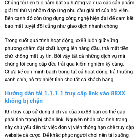
Chúng tôi liên tục nắm bắt xu hướng và đưa các sản phẩm
giải trí thú vị nhằm đáp ứng nhu cầu giải trí của hội viên.
Bên cạnh đó còn ứng dụng công nghệ hiện đại để cam kết
bảo mật tuyệt đối cũng như giao dịch nhanh chóng
Trong suốt quá trình hoạt động, xx88 luôn giữ vững
phương châm đặt chất lượng lên hàng đầu, thà mất tiền
chứ không mất uy tín. Bởi vậy tất cả những dịch vụ mà
chúng tôi cung cấp đều trải qua kiểm nghiệm kỹ càng.
Chưa kể còn minh bạch trong tất cả hoạt động, trả thưởng
xanh chín, hỗ trợ nhiệt tình cho tất cả khách hàng.
Hướng dẫn tải 1.1.1.1 truy cập link vào 88XX
không bị chặn
Khi truy cập sử dụng dịch vụ của xxx88 bạn có thể gặp
phải tình trạng bị chặn link. Nguyên nhân của tình trạng
này chủ yếu đến từ việc đơn vị viễn thông hạn chế truy cập
website cá cược. Để khắc phục người chơi nên tải xuống