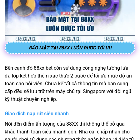
BẢO MẬT TẠI 88XX LUÔN ĐƯỢC TỐI ƯU
Bên cạnh đó 88xx bet còn sử dụng công nghệ tường lửa
đa lớp kết hợp thêm xác thực 2 bước để tối ưu mức độ an
toàn cho hội viên. Chưa kể tất cả thông tin mà bạn cung
cấp đều sẽ lưu trữ trên máy chủ tại Singapore với đội ngũ
kỹ thuật chuyên nghiệp.
Giao dịch nạp rút siêu nhanh
Nói đến điểm ấn tượng của 88XX thì không thể bỏ qua
khâu thanh toán siêu nhanh gọn. Nhà cái chấp nhận cho
người chơi sử dụng các phương thức ngân hàng, ví điện tử,