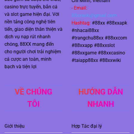
Chí Minh, Vietnam
casino trực tuyến, bắn cá
- Email:
và slot game hiện đại. Với
88xxwiki@gmail.com
nền tảng công nghệ tiên
Hashtag:
#88xx #88xxapk
tiến, giao diện thân thiện và
#nhacai88xx
dịch vụ nạp rút nhanh
#trangchu88xx #88xxcom
chóng, 88XX mang đến
#88xxapp #88xxslot
cho người chơi trải nghiệm
#88xxgame #88xxcasino
cá cược an toàn, minh
#taiapp88xx #88xxwiki
bạch và tiện lợi
VỀ CHÚNG
HƯỚNG DẪN
TÔI
NHANH
Giới thiệu
Hợp Tác đại lý