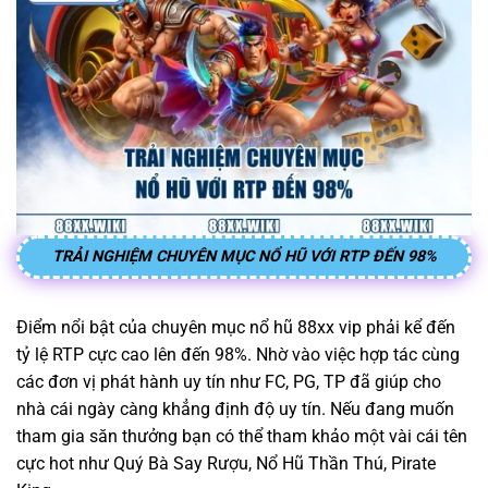
TRẢI NGHIỆM CHUYÊN MỤC NỔ HŨ VỚI RTP ĐẾN 98%
Điểm nổi bật của chuyên mục nổ hũ 88xx vip phải kể đến
tỷ lệ RTP cực cao lên đến 98%. Nhờ vào việc hợp tác cùng
các đơn vị phát hành uy tín như FC, PG, TP đã giúp cho
nhà cái ngày càng khẳng định độ uy tín. Nếu đang muốn
tham gia săn thưởng bạn có thể tham khảo một vài cái tên
cực hot như Quý Bà Say Rượu, Nổ Hũ Thần Thú, Pirate