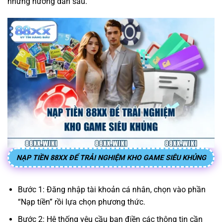
những hướng dẫn sau.
NẠP TIỀN 88XX ĐỂ TRẢI NGHIỆM KHO GAME SIÊU KHỦNG
Bước 1: Đăng nhập tài khoản cá nhân, chọn vào phần
“Nạp tiền” rồi lựa chọn phương thức.
Bước 2: Hệ thống yêu cầu bạn điền các thông tin cần