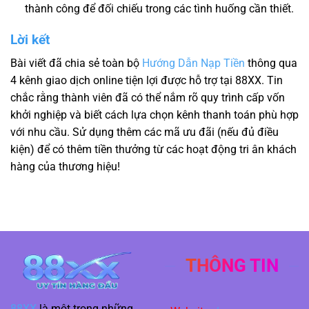
thành công để đối chiếu trong các tình huống cần thiết.
Lời kết
Bài viết đã chia sẻ toàn bộ
Hướng Dẫn Nạp Tiền
thông qua
4 kênh giao dịch online tiện lợi được hỗ trợ tại 88XX. Tin
chắc rằng thành viên đã có thể nắm rõ quy trình cấp vốn
khởi nghiệp và biết cách lựa chọn kênh thanh toán phù hợp
với nhu cầu. Sử dụng thêm các mã ưu đãi (nếu đủ điều
kiện) để có thêm tiền thưởng từ các hoạt động tri ân khách
hàng của thương hiệu!
THÔNG TIN
88XX
là một trong những