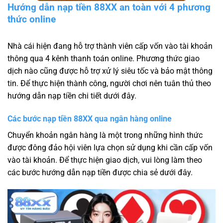
Hướng dẫn nạp tiền 88XX an toàn với 4 phương
thức online
Nhà cái hiện đang hỗ trợ thành viên cấp vốn vào tài khoản
thông qua 4 kênh thanh toán online. Phương thức giao
dịch nào cũng được hỗ trợ xử lý siêu tốc và bảo mật thông
tin. Để thực hiện thành công, người chơi nên tuân thủ theo
hướng dẫn nạp tiền chi tiết dưới đây.
Các bước nạp tiền 88XX qua ngân hàng online
Chuyển khoản ngân hàng là một trong những hình thức
được đông đảo hội viên lựa chọn sử dụng khi cần cấp vốn
vào tài khoản. Để thực hiện giao dịch, vui lòng làm theo
các bước hướng dẫn nạp tiền được chia sẻ dưới đây.