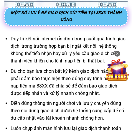
MỘT SỐ LƯU Ý ĐỂ GIAO DỊCH GỬI TIỀN TẠI 88XX THÀNH
CÔNG
Duy trì kết nối Internet ổn định trong suốt quá trình giao
dịch, trong trường hợp bạn bị ngắt kết nối, hệ thống
không thể tiếp nhận hay xử lý yêu cầu giao dịch của
✕
thành viên khiến cho lệnh nạp tiền bị thất bại.
Dù cho bạn lựa chọn bất kỳ kênh giao dịch nào thì cũng
phải đảm bảo thực hiện theo đúng quy trình hướng dẫn
nạp tiền mà 88XX đã chia sẻ để đảm bảo giao dịch
được tiếp nhận và xử lý nhanh chóng nhất.
Điền đúng thông tin người chơi và lưu ý chuyển đúng
theo nội dung giao dịch được hệ thống cung cấp để số
dư cập nhật vào tài khoản nhanh chóng hơn.
Luôn chụp ảnh màn hình lưu lại giao dịch thanh toán