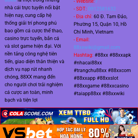
- Website:
/
nhà cái trực tuyến nổi bật
- SDT:
0912581632
hiện nay, cung cấp hệ
- Địa chỉ:
60 Đ. Tam Đảo,
thống giải trí phong phú
Phường 15, Quận 10, Hồ
bao gồm cá cược thể thao,
Chí Minh, Vietnam
casino trực tuyến, bắn cá
- Email:
và slot game hiện đại. Với
88xxwiki@gmail.com
nền tảng công nghệ tiên
Hashtag:
#88xx #88xxapk
tiến, giao diện thân thiện và
#nhacai88xx
dịch vụ nạp rút nhanh
#trangchu88xx #88xxcom
chóng, 88XX mang đến
#88xxapp #88xxslot
cho người chơi trải nghiệm
#88xxgame #88xxcasino
cá cược an toàn, minh
#taiapp88xx #88xxwiki
bạch và tiện lợi
×
×
×
VỀ CHÚNG
HƯỚNG DẪN