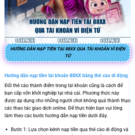
HƯỚNG DẪN NẠP TIỀN TẠI 88XX QUA TÀI KHOẢN VÍ ĐIỆN
TỬ
Hướng dẫn nạp tiền tài khoản 88XX bằng thẻ cào di động
Đổi thẻ cào thành điểm trong tài khoản cũng là cách để
bạn cấp vốn khởi nghiệp tại nhà cái. Phương thức này
được áp dụng cho những người chơi không quá thành thạo
các thao tác giao dịch online. Để thực hiện bạn vui lòng
làm theo các bước hướng dẫn nạp tiền dưới đây.
Bước 1: Lựa chọn kênh nạp tiền qua thẻ cào di động và