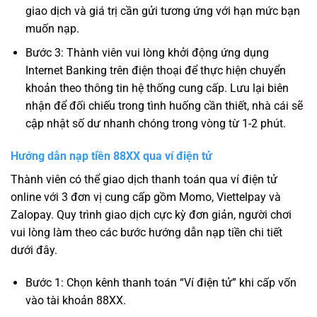
giao dịch và giá trị cần gửi tương ứng với hạn mức bạn
muốn nạp.
Bước 3: Thành viên vui lòng khởi động ứng dụng
Internet Banking trên điện thoại để thực hiện chuyển
khoản theo thông tin hệ thống cung cấp. Lưu lại biên
nhận để đối chiếu trong tình huống cần thiết, nhà cái sẽ
cập nhật số dư nhanh chóng trong vòng từ 1-2 phút.
Hướng dẫn nạp tiền 88XX qua ví điện tử
Thành viên có thể giao dịch thanh toán qua ví điện tử
online với 3 đơn vị cung cấp gồm Momo, Viettelpay và
Zalopay. Quy trình giao dịch cực kỳ đơn giản, người chơi
vui lòng làm theo các bước hướng dẫn nạp tiền chi tiết
dưới đây.
Bước 1: Chọn kênh thanh toán “Ví điện tử” khi cấp vốn
vào tài khoản 88XX.