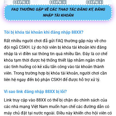
FAQ THƯỜNG GẶP VỀ CÁC THAO TÁC ĐĂNG KÝ, ĐĂNG
NHẬP TÀI KHOẢN
Tôi bị khóa tài khoản khi đăng nhập 88XX?
Rất nhiều người chơi đã gửi FAQ thường gặp này về cho
đội ngũ CSKH. Lý do hội viên bị khóa tài khoản khi đăng
nhập là vì điền sai thông tin quá nhiều lần. Đây là cơ chế
khóa tạm thời được hệ thống thiết lập nhằm ngăn chặn
các tình huống có kẻ xấu tấn công vào tài khoản thành
viên. Trong trường hợp bị khóa tài khoản, người chơi cần
liên hệ ngay đến bộ phận CSKH để được hỗ trợ xử lý.
Vì sao link đăng nhập 88XX bị lỗi?
Link truy cập vào 88XX có thể bị chặn do chính sách của
các nhà mạng Việt Nam muốn hạn chế các đường dẫn có
máy chủ đặt tại nước ngoài. Điều này khiến cho hội viên có