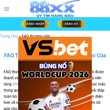
Skip
to
content
ĐĂNG NHẬP
ĐĂNG KÝ
Trang Chủ
»
FAQ thường gặp
×
FAQ Thường Gặp – Giải Đáp Thắc Mắc Của
Hội Viên Nhà Cái 88XX
FAQ thường gặp là nơi tổng hợp toàn bộ các câu hỏi được
thành viên gửi về xoay quanh dịch vụ, sản phẩm mà nền
tảng
88XX
cung cấp. Để giúp người chơi tháo gỡ khúc mắc
trong quá trình tham gia giải trí, đội ngũ CSKH đã giải đáp
toàn bộ các câu hỏi giúp thành viên có cái nhìn toàn diện
hơn về nền tảng. Tham khảo bài viết dưới đây để tìm lời
giải cho các vấn đề đang gặp phải nhé!