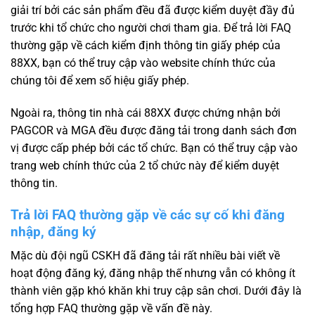
giải trí bởi các sản phẩm đều đã được kiểm duyệt đầy đủ
trước khi tổ chức cho người chơi tham gia. Để trả lời FAQ
thường gặp về cách kiểm định thông tin giấy phép của
88XX, bạn có thể truy cập vào website chính thức của
chúng tôi để xem số hiệu giấy phép.
Ngoài ra, thông tin nhà cái 88XX được chứng nhận bởi
PAGCOR và MGA đều được đăng tải trong danh sách đơn
vị được cấp phép bởi các tổ chức. Bạn có thể truy cập vào
trang web chính thức của 2 tổ chức này để kiểm duyệt
thông tin.
Trả lời FAQ thường gặp về các sự cố khi đăng
nhập, đăng ký
Mặc dù đội ngũ CSKH đã đăng tải rất nhiều bài viết về
hoạt động đăng ký, đăng nhập thế nhưng vẫn có không ít
thành viên gặp khó khăn khi truy cập sân chơi. Dưới đây là
tổng hợp FAQ thường gặp về vấn đề này.