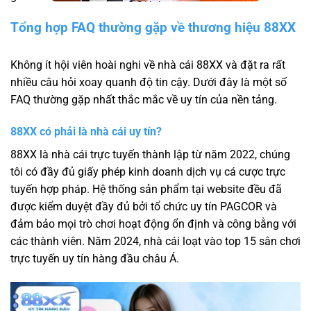
Tổng hợp FAQ thường gặp về thương hiệu 88XX
Không ít hội viên hoài nghi về nhà cái 88XX và đặt ra rất
nhiều câu hỏi xoay quanh độ tin cậy. Dưới đây là một số
FAQ thường gặp nhất thắc mắc về uy tín của nền tảng.
88XX có phải là nhà cái uy tín?
88XX là nhà cái trực tuyến thành lập từ năm 2022, chúng
tôi có đầy đủ giấy phép kinh doanh dịch vụ cá cược trực
tuyến hợp pháp. Hệ thống sản phẩm tại website đều đã
được kiểm duyệt đầy đủ bởi tổ chức uy tín PAGCOR và
đảm bảo mọi trò chơi hoạt động ổn định và công bằng với
các thành viên. Năm 2024, nhà cái loạt vào top 15 sân chơi
trực tuyến uy tín hàng đầu châu Á.