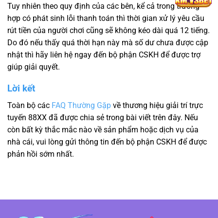
Tuy nhiên theo quy định của các bên, kể cả trong trường
hợp có phát sinh lỗi thanh toán thì thời gian xử lý yêu cầu
rút tiền của người chơi cũng sẽ không kéo dài quá 12 tiếng.
Do đó nếu thấy quá thời hạn này mà số dư chưa được cập
nhật thì hãy liên hệ ngay đến bộ phận CSKH để được trợ
giúp giải quyết.
Lời kết
Toàn bộ các
FAQ Thường Gặp
về thương hiệu giải trí trực
tuyến 88XX đã được chia sẻ trong bài viết trên đây. Nếu
còn bất kỳ thắc mắc nào về sản phẩm hoặc dịch vụ của
nhà cái, vui lòng gửi thông tin đến bộ phận CSKH để được
phản hồi sớm nhất.