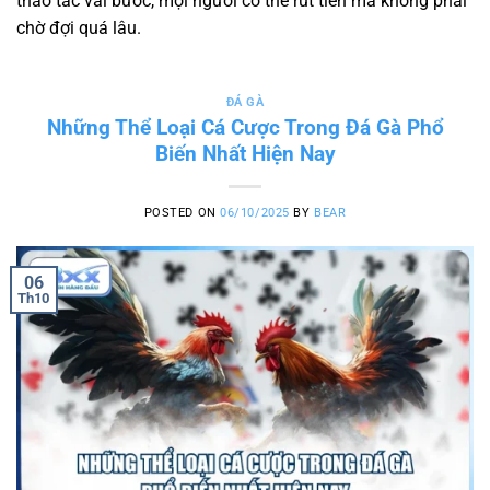
thao tác vài bước, mọi người có thể rút tiền mà không phải
chờ đợi quá lâu.
ĐÁ GÀ
Những Thể Loại Cá Cược Trong Đá Gà Phổ
Biến Nhất Hiện Nay
POSTED ON
06/10/2025
BY
BEAR
06
Th10