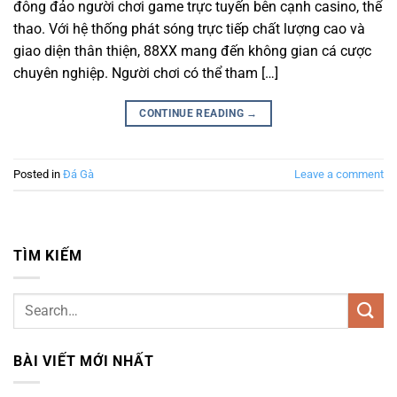
đông đảo người chơi game trực tuyến bên cạnh casino, thể
thao. Với hệ thống phát sóng trực tiếp chất lượng cao và
giao diện thân thiện, 88XX mang đến không gian cá cược
chuyên nghiệp. Người chơi có thể tham […]
CONTINUE READING
→
Posted in
Đá Gà
Leave a comment
TÌM KIẾM
BÀI VIẾT MỚI NHẤT