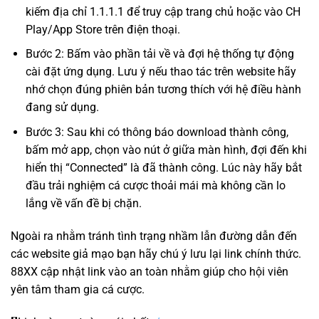
kiếm địa chỉ 1.1.1.1 để truy cập trang chủ hoặc vào CH
Play/App Store trên điện thoại.
Bước 2: Bấm vào phần tải về và đợi hệ thống tự động
cài đặt ứng dụng. Lưu ý nếu thao tác trên website hãy
nhớ chọn đúng phiên bản tương thích với hệ điều hành
đang sử dụng.
Bước 3: Sau khi có thông báo download thành công,
bấm mở app, chọn vào nút ở giữa màn hình, đợi đến khi
hiển thị “Connected” là đã thành công. Lúc này hãy bắt
đầu trải nghiệm cá cược thoải mái mà không cần lo
lắng về vấn đề bị chặn.
Ngoài ra nhằm tránh tình trạng nhầm lẫn đường dẫn đến
các website giả mạo bạn hãy chú ý lưu lại link chính thức.
88XX cập nhật link vào an toàn nhằm giúp cho hội viên
yên tâm tham gia cá cược.