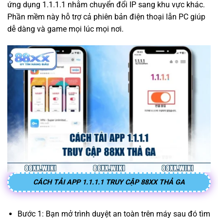
ứng dụng 1.1.1.1 nhằm chuyển đổi IP sang khu vực khác.
Phần mềm này hỗ trợ cả phiên bản điện thoại lẫn PC giúp
dễ dàng và game mọi lúc mọi nơi.
CÁCH TẢI APP 1.1.1.1 TRUY CẬP 88XX THẢ GA
Bước 1: Bạn mở trình duyệt an toàn trên máy sau đó tìm