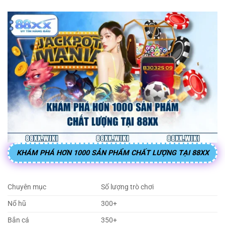
KHÁM PHÁ HƠN 1000 SẢN PHẨM CHẤT LƯỢNG TẠI 88XX
Chuyên mục
Số lượng trò chơi
Nổ hũ
300+
Bắn cá
350+