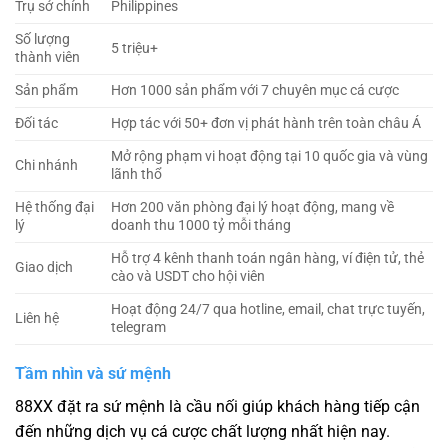
Trụ sở chính
Philippines
Số lượng
5 triệu+
thành viên
Sản phẩm
Hơn 1000 sản phẩm với 7 chuyên mục cá cược
Đối tác
Hợp tác với 50+ đơn vị phát hành trên toàn châu Á
Mở rộng phạm vi hoạt động tại 10 quốc gia và vùng
Chi nhánh
lãnh thổ
Hệ thống đại
Hơn 200 văn phòng đại lý hoạt động, mang về
lý
doanh thu 1000 tỷ mỗi tháng
Hỗ trợ 4 kênh thanh toán ngân hàng, ví điện tử, thẻ
Giao dịch
cào và USDT cho hội viên
Hoạt động 24/7 qua hotline, email, chat trực tuyến,
Liên hệ
telegram
Tầm nhìn và sứ mệnh
88XX đặt ra sứ mệnh là cầu nối giúp khách hàng tiếp cận
đến những dịch vụ cá cược chất lượng nhất hiện nay.