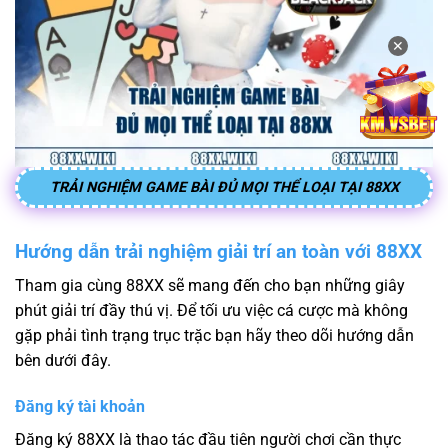
✕
TRẢI NGHIỆM GAME BÀI ĐỦ MỌI THỂ LOẠI TẠI 88XX
Hướng dẫn trải nghiệm giải trí an toàn với 88XX
Tham gia cùng 88XX sẽ mang đến cho bạn những giây
phút giải trí đầy thú vị. Để tối ưu việc cá cược mà không
gặp phải tình trạng trục trặc bạn hãy theo dõi hướng dẫn
bên dưới đây.
Đăng ký tài khoản
Đăng ký 88XX là thao tác đầu tiên người chơi cần thực