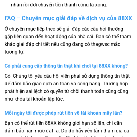
nhận rồi đợi chuyển tiền thành công là xong.
FAQ – Chuyên mục giải đáp về dịch vụ của 88XX
Ở chuyên mục tiếp theo sẽ giải đáp các câu hỏi thường
gặp liên quan đến hoạt động của nhà cái. Bạn có thể tham
khảo giải đáp chi tiết nếu cũng đang có thagwsc mắc
tương tự.
Có phải cung cấp thông tin thật khi chơi tại 88XX không?
Có. Chúng tôi yêu cầu hội viên phải sử dụng thông tin thật
để đảm bảo giao dịch an toàn và công bằng. Trường hợp
phát hiện sai lệch có quyền từ chối thanh toán cũng cũng
như khóa tài khoản lập tức.
Mỗi ngày tôi được phép rút tiền về tài khoản mấy lần?
Bạn có thể rút tiền 88XX không giới hạn số lần, chỉ cần
đảm bảo hạn mức đặt ra. Do đó hãy yên tâm tham gia cá