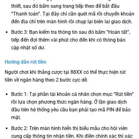
thiết, sau đó bấm sang trang tiếp theo để bắt đầu
“Thanh toán”. Tại đây chỉ cần quét mã rồi chuyển khoản
đến địa chỉ trên màn hình rồi chụp lại biên lai giao dịch.
Bước 3: Bạn kiểm tra thông tin sau đó bấm “Hoàn tất”,
tiếp đến đợi thêm vài phút cho đến khi có thông báo
cập nhật số dư.
Hướng dẫn rút tiền
Người chơi khi thắng cược tại 88XX có thể thực hiện rút
tiền về ngân hàng theo 2 bước cực dễ.
Bước 1: Tại phần tài khoản cá nhân chọn mục “Rút tiền”
rồi lựa chọn phương thức ngân hàng. Ở lần giao dịch
đầu tiên hệ thống yêu cầu bạn phải tạo mã PIN để bảo
mật.
Bước 2: Trên màn hình hiển thị biểu mẫu cho hội viên
cung cấp thông tin nhận tiền. Khi điền chính xác thì xác