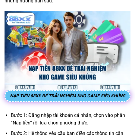
những hướng dẫn sau.
NẠP TIỀN 88XX ĐỂ TRẢI NGHIỆM KHO GAME SIÊU KHỦNG
Bước 1: Đăng nhập tài khoản cá nhân, chọn vào phần
“Nạp tiền” rồi lựa chọn phương thức.
Bước 2: Hệ thống yêu cầu bạn điền các thông tin cần