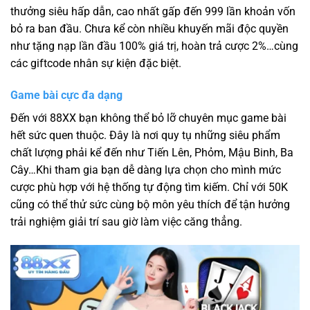
thưởng siêu hấp dẫn, cao nhất gấp đến 999 lần khoản vốn
bỏ ra ban đầu. Chưa kể còn nhiều khuyến mãi độc quyền
như tặng nạp lần đầu 100% giá trị, hoàn trả cược 2%…cùng
các giftcode nhân sự kiện đặc biệt.
Game bài cực đa dạng
Đến với 88XX bạn không thể bỏ lỡ chuyên mục game bài
hết sức quen thuộc. Đây là nơi quy tụ những siêu phẩm
chất lượng phải kể đến như Tiến Lên, Phỏm, Mậu Binh, Ba
Cây…Khi tham gia bạn dễ dàng lựa chọn cho mình mức
cược phù hợp với hệ thống tự động tìm kiếm. Chỉ với 50K
cũng có thể thử sức cùng bộ môn yêu thích để tận hưởng
trải nghiệm giải trí sau giờ làm việc căng thẳng.