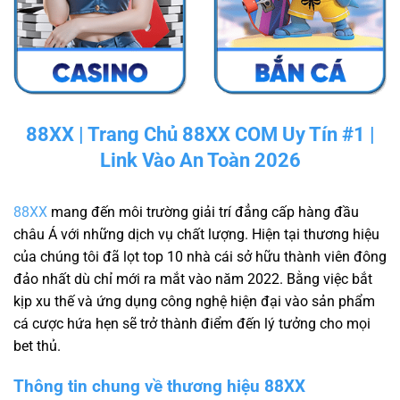
88XX | Trang Chủ 88XX COM Uy Tín #1 |
Link Vào An Toàn 2026
88XX
mang đến môi trường giải trí đẳng cấp hàng đầu
châu Á với những dịch vụ chất lượng. Hiện tại thương hiệu
của chúng tôi đã lọt top 10 nhà cái sở hữu thành viên đông
đảo nhất dù chỉ mới ra mắt vào năm 2022. Bằng việc bắt
kịp xu thế và ứng dụng công nghệ hiện đại vào sản phẩm
cá cược hứa hẹn sẽ trở thành điểm đến lý tưởng cho mọi
bet thủ.
Thông tin chung về thương hiệu 88XX