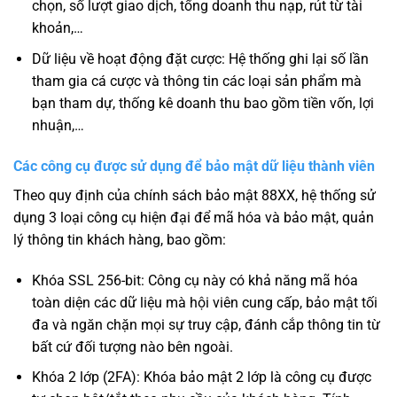
chọn, số lượt giao dịch, tổng doanh thu nạp, rút từ tài
khoản,…
Dữ liệu về hoạt động đặt cược: Hệ thống ghi lại số lần
tham gia cá cược và thông tin các loại sản phẩm mà
bạn tham dự, thống kê doanh thu bao gồm tiền vốn, lợi
nhuận,…
Các công cụ được sử dụng để bảo mật dữ liệu thành viên
Theo quy định của chính sách bảo mật 88XX, hệ thống sử
dụng 3 loại công cụ hiện đại để mã hóa và bảo mật, quản
lý thông tin khách hàng, bao gồm:
Khóa SSL 256-bit: Công cụ này có khả năng mã hóa
toàn diện các dữ liệu mà hội viên cung cấp, bảo mật tối
đa và ngăn chặn mọi sự truy cập, đánh cắp thông tin từ
bất cứ đối tượng nào bên ngoài.
Khóa 2 lớp (2FA): Khóa bảo mật 2 lớp là công cụ được