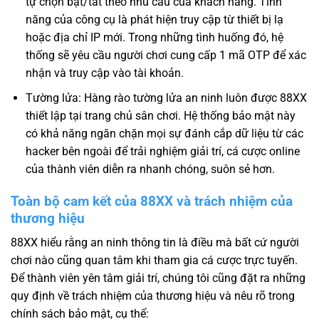
tự chọn bật/tắt theo nhu cầu của khách hàng. Tính
năng của công cụ là phát hiện truy cập từ thiết bị lạ
hoặc địa chỉ IP mới. Trong những tình huống đó, hệ
thống sẽ yêu cầu người chơi cung cấp 1 mã OTP để xác
nhận và truy cập vào tài khoản.
Tường lửa: Hàng rào tường lửa an ninh luôn được 88XX
thiết lập tại trang chủ sân chơi. Hệ thống bảo mật này
có khả năng ngăn chặn mọi sự đánh cắp dữ liệu từ các
hacker bên ngoài để trải nghiệm giải trí, cá cược online
của thành viên diễn ra nhanh chóng, suôn sẻ hơn.
Toàn bộ cam kết của 88XX và trách nhiệm của
thương hiệu
88XX hiểu rằng an ninh thông tin là điều mà bất cứ người
chơi nào cũng quan tâm khi tham gia cá cược trực tuyến.
Để thành viên yên tâm giải trí, chúng tôi cũng đặt ra những
quy định về trách nhiệm của thương hiệu và nêu rõ trong
chính sách bảo mật, cụ thể: