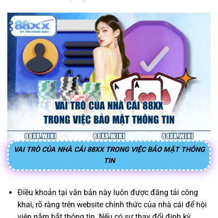
VAI TRÒ CỦA NHÀ CÁI 88XX TRONG VIỆC BẢO MẬT THÔNG
TIN
Điều khoản tại văn bản này luôn được đăng tải công
khai, rõ ràng trên website chính thức của nhà cái để hội
viên nắm bắt thông tin. Nếu có sự thay đổi định kỳ,