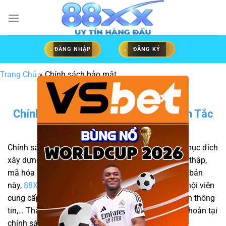
Skip
to
content
ĐĂNG NHẬP
ĐĂNG KÝ
Trang Chủ
»
Chính sách bảo mật
×
Chính Sách Bảo Mật 88XX – Nguyên Tắc
Bảo Vệ Dữ Liệu Hội Viên
Chính sách bảo mật là văn bản được thiết lập với mục đích
xây dựng lá chắn pháp lý vững chắc trong việc thu thập,
mã hóa và quản lý thông tin người chơi. Trong văn bản
này,
88XX
nêu ra quy định về việc xử lý dữ liệu khi hội viên
cung cấp, các công cụ được sử dụng để giữ an ninh thông
tin,… Thành viên nên chủ động cập nhật các điều khoản tại
chính sách để hiểu rõ về quyền lợi của bản thân.