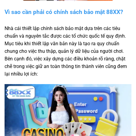
Vì sao cần phải có chính sách bảo mật 88XX?
Nhà cái thiết lập chính sách bảo mật dựa trên các tiêu
chuẩn và nguyên tắc được các tổ chức quốc tế quy định.
Mục tiêu khi thiết lập văn bản này là tạo ra quy chuẩn
chung cho việc thu thập, quản lý dữ liệu của người chơi.
Bên cạnh đó, việc xây dựng các điều khoản rõ ràng, chặt
chẽ trong việc giữ an toàn thông tin thành viên cũng đem
lại nhiều lợi ích: