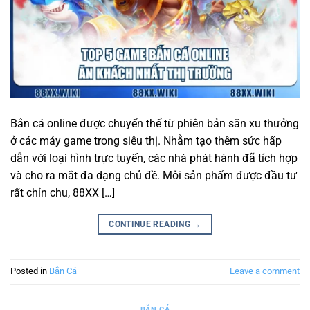
Bắn cá online được chuyển thể từ phiên bản săn xu thưởng
ở các máy game trong siêu thị. Nhằm tạo thêm sức hấp
dẫn với loại hình trực tuyến, các nhà phát hành đã tích hợp
và cho ra mắt đa dạng chủ đề. Mỗi sản phẩm được đầu tư
rất chỉn chu, 88XX […]
CONTINUE READING
→
Posted in
Bắn Cá
Leave a comment
BẮN CÁ