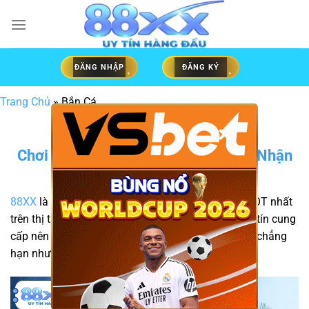
Skip
to
content
ĐĂNG NHẬP
ĐĂNG KÝ
Trang Chủ
»
Bắn Cá
×
Chơi Bắn Cá 88XX Săn Boss Khủng Nhận
Xu Thưởng Cực Đậm!
88XX
là nơi quy tụ các tựa game
Bắn Cá
mới và HOT nhất
trên thị trường. Tất cả đều được nhà phát hành uy tín cung
cấp nên đảm bảo chất lượng vượt trội về mọi mặt, chẳng
hạn như: