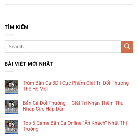
TÌM KIẾM
BÀI VIẾT MỚI NHẤT
Trùm Bắn Cá 3D | Cực Phẩm Giải Trí Đổi Thưởng
06
Thế Hệ Mới
Th10
Bắn Cá Đổi Thưởng – Giải Trí Nhận Thêm Thu
06
Nhập Cực Hấp Dẫn
Th10
Top 5 Game Bắn Cá Online “Ăn Khách” Nhất Thị
06
Trường
Th10