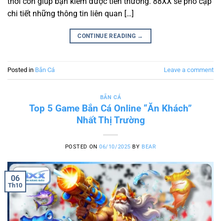
thời còn giúp bạn kiếm được tiền thưởng. 88XX sẽ phổ cập
chi tiết những thông tin liên quan […]
CONTINUE READING
→
Posted in
Bắn Cá
Leave a comment
BẮN CÁ
Top 5 Game Bắn Cá Online “Ăn Khách”
Nhất Thị Trường
POSTED ON
06/10/2025
BY
BEAR
06
Th10