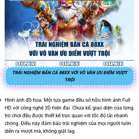
TRẢI NGHIỆM BẮN CÁ 88XX VỚI VÔ VÀN ƯU ĐIỂM VƯỢT
TRỘI
Hình ảnh đồ họa: Mỗi tựa game đều sở hữu hình ảnh Full
HD với công nghệ 3D hiện đại. Chưa kể, giao diện của từng
trò chơi đều được thiết kế trực quan với tốc độ tải nhanh
chóng. Điều này đảm bảo trải nghiệm của mọi người luôn
diễn ra mượt mà, không giật lag.