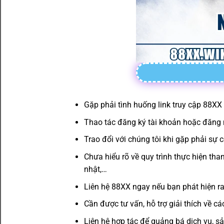
Gặp phải tình huống link truy cập 88XX b
Thao tác đăng ký tài khoản hoặc đăng
Trao đổi với chúng tôi khi gặp phải sự
Chưa hiểu rõ về quy trình thực hiện tha
nhật,…
Liên hệ 88XX ngay nếu bạn phát hiện ra tà
Cần được tư vấn, hỗ trợ giải thích về 
Liên hệ hợp tác để quảng bá dịch vụ, sả