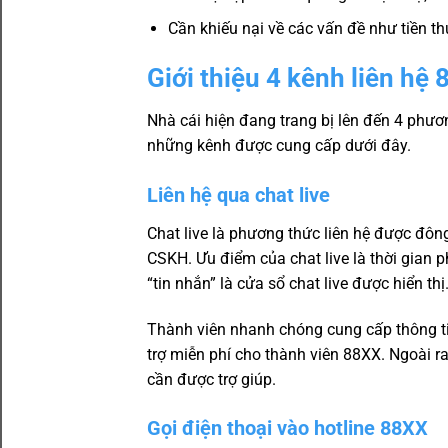
Cần khiếu nại về các vấn đề như tiền th
Giới thiệu 4 kênh liên hệ 
Nhà cái hiện đang trang bị lên đến 4 phươn
những kênh được cung cấp dưới đây.
Liên hệ qua chat live
Chat live là phương thức liên hệ được đôn
CSKH. Ưu điểm của chat live là thời gian p
“tin nhắn” là cửa sổ chat live được hiển thị
Thành viên nhanh chóng cung cấp thông tin
trợ miễn phí cho thành viên 88XX. Ngoài r
cần được trợ giúp.
Gọi điện thoại vào hotline 88XX