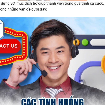
 dựng với mục đích trợ giúp thành viên trong quá trình cá cược.
rong những vấn đề dưới đây: