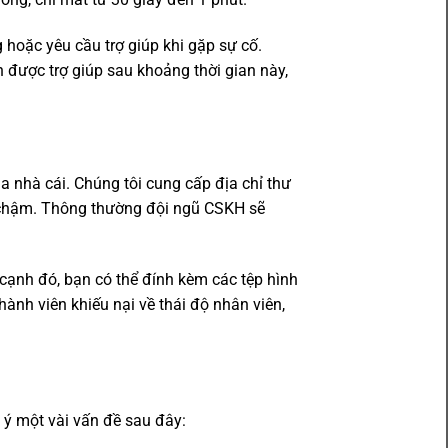
 hoặc yêu cầu trợ giúp khi gặp sự cố.
n được trợ giúp sau khoảng thời gian này,
a nhà cái. Chúng tôi cung cấp địa chỉ thư
há chậm. Thông thường đội ngũ CSKH sẽ
n cạnh đó, bạn có thể đính kèm các tệp hình
ành viên khiếu nại về thái độ nhân viên,
u ý một vài vấn đề sau đây: