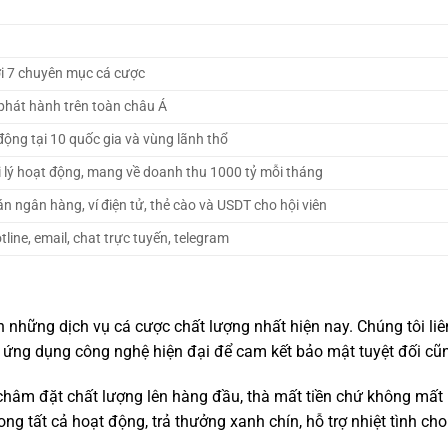
i 7 chuyên mục cá cược
 phát hành trên toàn châu Á
ộng tại 10 quốc gia và vùng lãnh thổ
 lý hoạt động, mang về doanh thu 1000 tỷ mỗi tháng
n ngân hàng, ví điện tử, thẻ cào và USDT cho hội viên
ine, email, chat trực tuyến, telegram
 những dịch vụ cá cược chất lượng nhất hiện nay. Chúng tôi liê
n ứng dụng công nghệ hiện đại để cam kết bảo mật tuyệt đối c
hâm đặt chất lượng lên hàng đầu, thà mất tiền chứ không mất u
g tất cả hoạt động, trả thưởng xanh chín, hỗ trợ nhiệt tình cho