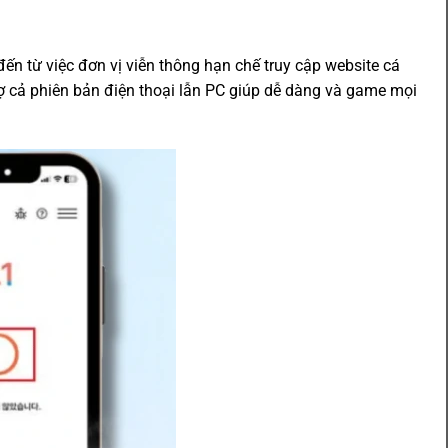
đến từ việc đơn vị viễn thông hạn chế truy cập website cá
 cả phiên bản điện thoại lẫn PC giúp dễ dàng và game mọi