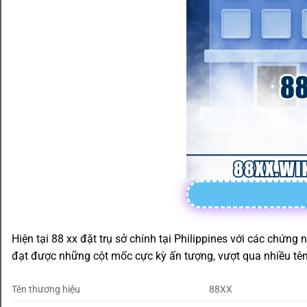
Hiện tại 88 xx đặt trụ sở chính tại Philippines với các ch
đạt được những cột mốc cực kỳ ấn tượng, vượt qua nhiều tên t
Tên thương hiệu
88XX