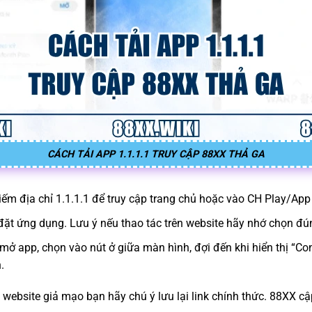
CÁCH TẢI APP 1.1.1.1 TRUY CẬP 88XX THẢ GA
ếm địa chỉ 1.1.1.1 để truy cập trang chủ hoặc vào CH Play/App S
đặt ứng dụng. Lưu ý nếu thao tác trên website hãy nhớ chọn đú
ở app, chọn vào nút ở giữa màn hình, đợi đến khi hiển thị “Con
.
website giả mạo bạn hãy chú ý lưu lại link chính thức. 88XX cậ