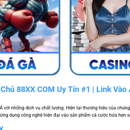
 Chủ 88XX COM Uy Tín #1 | Link Vào
 với những dịch vụ chất lượng. Hiện tại thương hiệu của chúng 
à ứng dụng công nghệ hiện đại vào sản phẩm cá cược hứa hẹn sẽ
XX