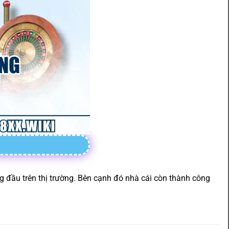
g đầu trên thị trường. Bên cạnh đó nhà cái còn thành công