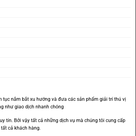
n tục nắm bắt xu hướng và đưa các sản phẩm giải trí thú vị
ũng như giao dịch nhanh chóng
y tín. Bởi vậy tất cả những dịch vụ mà chúng tôi cung cấp
 tất cả khách hàng.