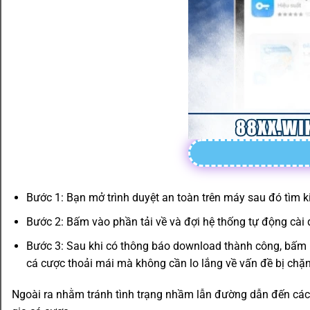
Bước 1: Bạn mở trình duyệt an toàn trên máy sau đó tìm ki
Bước 2: Bấm vào phần tải về và đợi hệ thống tự động cài 
Bước 3: Sau khi có thông báo download thành công, bấm m
cá cược thoải mái mà không cần lo lắng về vấn đề bị chặn
Ngoài ra nhằm tránh tình trạng nhầm lẫn đường dẫn đến các 