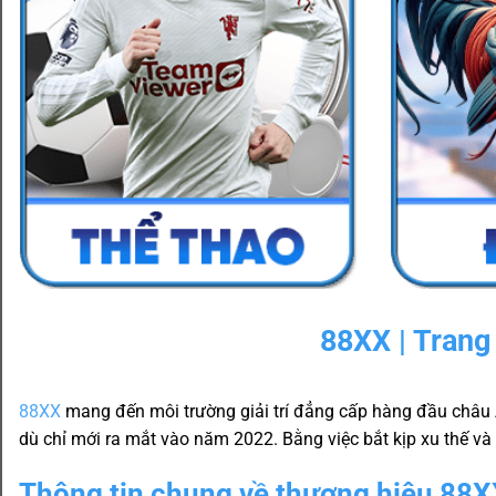
88XX | Trang
88XX
mang đến môi trường giải trí đẳng cấp hàng đầu châu Á
dù chỉ mới ra mắt vào năm 2022. Bằng việc bắt kịp xu thế v
Thông tin chung về thương hiệu 88