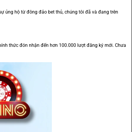
sự ủng hộ từ đông đảo bet thủ, chúng tôi đã và đang trên
chính thức đón nhận đến hơn 100.000 lượt đăng ký mới. Chưa