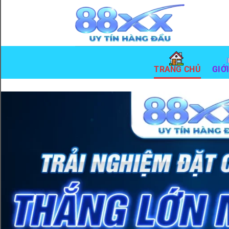
Skip
to
content
TRANG CHỦ
GIỚ