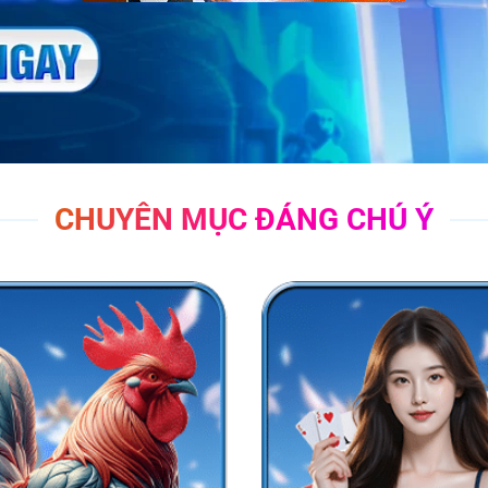
CHUYÊN MỤC ĐÁNG CHÚ Ý