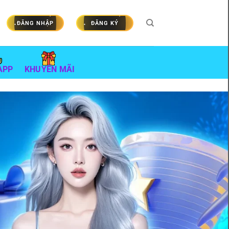
ĐĂNG NHẬP
ĐĂNG KÝ
APP
KHUYẾN MÃI