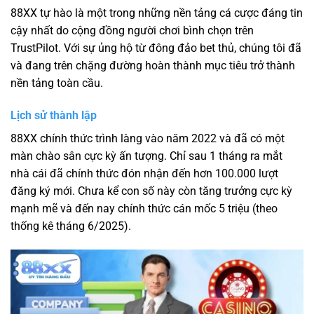
88XX tự hào là một trong những nền tảng cá cược đáng tin
cậy nhất do cộng đồng người chơi bình chọn trên
TrustPilot. Với sự ủng hộ từ đông đảo bet thủ, chúng tôi đã
và đang trên chặng đường hoàn thành mục tiêu trở thành
nền tảng toàn cầu.
Lịch sử thành lập
88XX chính thức trình làng vào năm 2022 và đã có một
màn chào sân cực kỳ ấn tượng. Chỉ sau 1 tháng ra mắt
nhà cái đã chính thức đón nhận đến hơn 100.000 lượt
đăng ký mới. Chưa kể con số này còn tăng trưởng cực kỳ
mạnh mẽ và đến nay chính thức cán mốc 5 triệu (theo
thống kê tháng 6/2025).