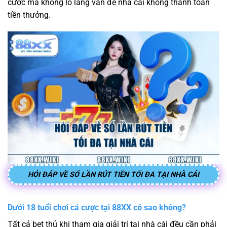
cược mà không lo lắng vấn đề nhà cái không thanh toán
tiền thưởng.
HỎI ĐÁP VỀ SỐ LẦN RÚT TIỀN TỐI ĐA TẠI NHÀ CÁI
Dưới 18 tuổi chơi cá cược tại 88XX có sao không?
Tất cả bet thủ khi tham gia giải trí tại nhà cái đều cần phải