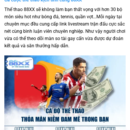
Thể thao 88XX sẽ không làm bạn thất vọng với hơn 30 bộ
môn siêu hot như bóng đá, tennis, quần vợt…Mỗi ngày tại
chuyên mục đều cung cấp link livestream trận đấu cực sắc
nét cùng bình luận viên chuyên nghiệp. Như vậy người chơi
vừa có thể theo dõi màn so tài gay cấn vừa được dự đoán
kết quả và săn thưởng hấp dẫn.