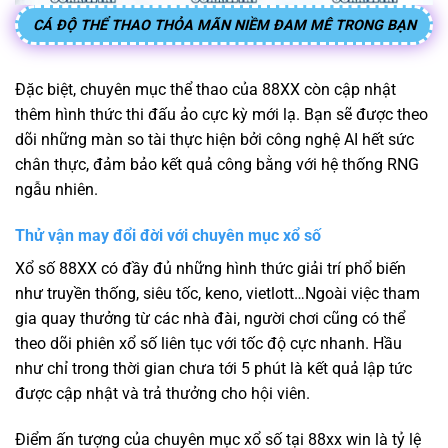
CÁ ĐỘ THỂ THAO THỎA MÃN NIỀM ĐAM MÊ TRONG BẠN
Đặc biệt, chuyên mục thể thao của 88XX còn cập nhật
thêm hình thức thi đấu ảo cực kỳ mới lạ. Bạn sẽ được theo
dõi những màn so tài thực hiện bởi công nghệ AI hết sức
chân thực, đảm bảo kết quả công bằng với hệ thống RNG
ngẫu nhiên.
Thử vận may đổi đời với chuyên mục xổ số
Xổ số 88XX có đầy đủ những hình thức giải trí phổ biến
như truyền thống, siêu tốc, keno, vietlott…Ngoài việc tham
gia quay thưởng từ các nhà đài, người chơi cũng có thể
theo dõi phiên xổ số liên tục với tốc độ cực nhanh. Hầu
như chỉ trong thời gian chưa tới 5 phút là kết quả lập tức
được cập nhật và trả thưởng cho hội viên.
Điểm ấn tượng của chuyên mục xổ số tại 88xx win là tỷ lệ