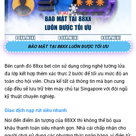
BẢO MẬT TẠI 88XX LUÔN ĐƯỢC TỐI ƯU
Bên cạnh đó 88xx bet còn sử dụng công nghệ tường lửa
đa lớp kết hợp thêm xác thực 2 bước để tối ưu mức độ an
toàn cho hội viên. Chưa kể tất cả thông tin mà bạn cung
cấp đều sẽ lưu trữ trên máy chủ tại Singapore với đội ngũ
kỹ thuật chuyên nghiệp.
Giao dịch nạp rút siêu nhanh
Nói đến điểm ấn tượng của 88XX thì không thể bỏ qua
khâu thanh toán siêu nhanh gọn. Nhà cái chấp nhận cho
người chơi sử dụng các phương thức ngân hàng, ví điện tử,