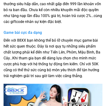
thưởng siêu hấp dẫn, cao nhất gấp đến 999 lần khoản vốn
bỏ ra ban đầu. Chưa kể còn nhiều khuyến mãi độc quyền
như tặng nạp lần đầu 100% giá trị, hoàn trả cược 2%…cùng
các giftcode nhân sự kiện đặc biệt.
Game bài cực đa dạng
Đến với 88XX bạn không thể bỏ lỡ chuyên mục game bài
hết sức quen thuộc. Đây là nơi quy tụ những siêu phẩm
chất lượng phải kể đến như Tiến Lên, Phỏm, Mậu Binh, Ba
Cây…Khi tham gia bạn dễ dàng lựa chọn cho mình mức
cược phù hợp với hệ thống tự động tìm kiếm. Chỉ với 50K
cũng có thể thử sức cùng bộ môn yêu thích để tận hưởng
trải nghiệm giải trí sau giờ làm việc căng thẳng.