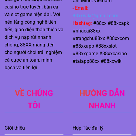
Chí Minh, Vietnam
casino trực tuyến, bắn cá
- Email:
và slot game hiện đại. Với
88xxwiki@gmail.com
nền tảng công nghệ tiên
Hashtag:
#88xx #88xxapk
tiến, giao diện thân thiện và
#nhacai88xx
dịch vụ nạp rút nhanh
#trangchu88xx #88xxcom
chóng, 88XX mang đến
#88xxapp #88xxslot
cho người chơi trải nghiệm
#88xxgame #88xxcasino
cá cược an toàn, minh
#taiapp88xx #88xxwiki
bạch và tiện lợi
VỀ CHÚNG
HƯỚNG DẪN
TÔI
NHANH
Giới thiệu
Hợp Tác đại lý