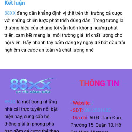
Kết luận
88XX
đang dần khẳng định vị thế trên thị trường cá cược
với những chiến lược phát triển đúng đắn. Trong tương lai
thương hiệu của chúng tôi vẫn luôn không ngừng phát
triển, cam kết mang lại môi trường giải trí chất lượng cho
hội viên. Hãy nhanh tay bấm đăng ký ngay để bắt đầu trải
nghiệm cá cược an toàn và chất lượng nhé!
THÔNG TIN
88XX
là một trong những
- Website:
/
nhà cái trực tuyến nổi bật
- SDT:
0912581632
hiện nay, cung cấp hệ
- Địa chỉ:
60 Đ. Tam Đảo,
thống giải trí phong phú
Phường 15, Quận 10, Hồ
bao gồm cá cược thể thao,