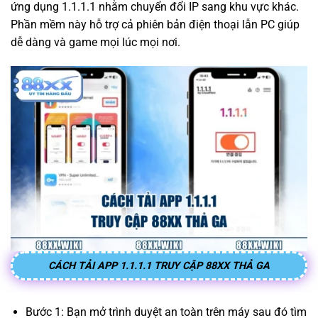
ứng dụng 1.1.1.1 nhằm chuyển đổi IP sang khu vực khác.
Phần mềm này hỗ trợ cả phiên bản điện thoại lẫn PC giúp
dễ dàng và game mọi lúc mọi nơi.
CÁCH TẢI APP 1.1.1.1 TRUY CẬP 88XX THẢ GA
Bước 1: Bạn mở trình duyệt an toàn trên máy sau đó tìm