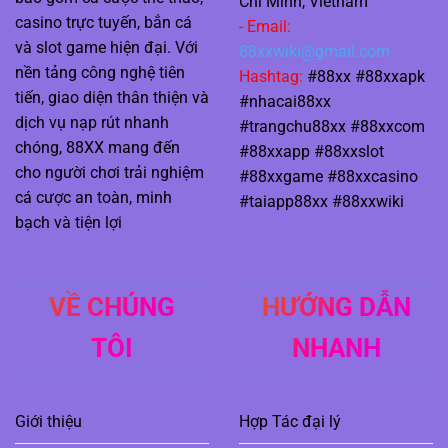
Chí Minh, Vietnam
casino trực tuyến, bắn cá
- Email:
và slot game hiện đại. Với
88xxwiki@gmail.com
nền tảng công nghệ tiên
Hashtag:
#88xx #88xxapk
tiến, giao diện thân thiện và
#nhacai88xx
dịch vụ nạp rút nhanh
#trangchu88xx #88xxcom
chóng, 88XX mang đến
#88xxapp #88xxslot
cho người chơi trải nghiệm
#88xxgame #88xxcasino
cá cược an toàn, minh
#taiapp88xx #88xxwiki
bạch và tiện lợi
VỀ CHÚNG
HƯỚNG DẪN
TÔI
NHANH
Giới thiệu
Hợp Tác đại lý