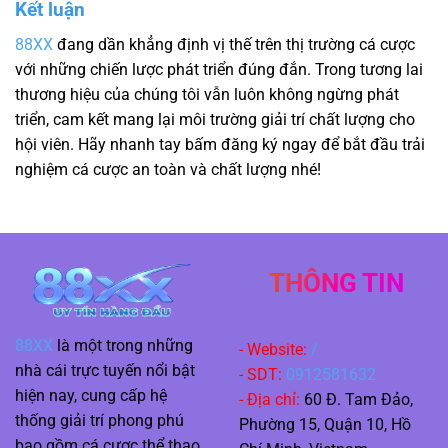
Kết luận
88XX
đang dần khẳng định vị thế trên thị trường cá cược
với những chiến lược phát triển đúng đắn. Trong tương lai
thương hiệu của chúng tôi vẫn luôn không ngừng phát
triển, cam kết mang lại môi trường giải trí chất lượng cho
hội viên. Hãy nhanh tay bấm đăng ký ngay để bắt đầu trải
nghiệm cá cược an toàn và chất lượng nhé!
THÔNG TIN
88XX
là một trong những
- Website:
/
nhà cái trực tuyến nổi bật
- SDT:
0912581632
hiện nay, cung cấp hệ
- Địa chỉ:
60 Đ. Tam Đảo,
thống giải trí phong phú
Phường 15, Quận 10, Hồ
bao gồm cá cược thể thao,