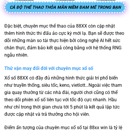
CÁ ĐỘ THỂ THAO THỎA MÃN NIỀM ĐAM MÊ TRONG BẠN
Đặc biệt, chuyên mục thể thao của 88XX còn cập nhật
thêm hình thức thi đấu ảo cực kỳ mới lạ. Bạn sẽ được theo
dõi những màn so tài thực hiện bởi công nghệ AI hết sức
chân thực, đảm bảo kết quả công bằng với hệ thống RNG
ngẫu nhiên.
Thử vận may đổi đời với chuyên mục xổ số
Xổ số 88XX có đầy đủ những hình thức giải trí phổ biến
như truyền thống, siêu tốc, keno, vietlott…Ngoài việc tham
gia quay thưởng từ các nhà đài, người chơi cũng có thể
theo dõi phiên xổ số liên tục với tốc độ cực nhanh. Hầu
như chỉ trong thời gian chưa tới 5 phút là kết quả lập tức
được cập nhật và trả thưởng cho hội viên.
Điểm ấn tượng của chuyên mục xổ số tại 88xx win là tỷ lệ