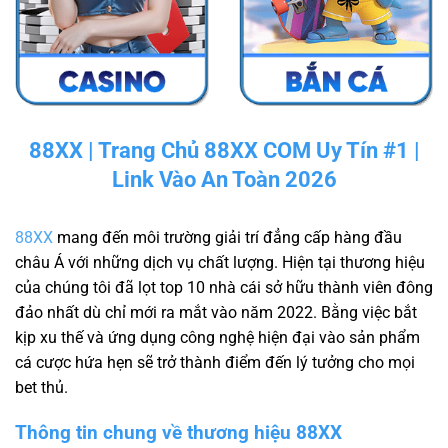
88XX | Trang Chủ 88XX COM Uy Tín #1 |
Link Vào An Toàn 2026
88XX
mang đến môi trường giải trí đẳng cấp hàng đầu
châu Á với những dịch vụ chất lượng. Hiện tại thương hiệu
của chúng tôi đã lọt top 10 nhà cái sở hữu thành viên đông
đảo nhất dù chỉ mới ra mắt vào năm 2022. Bằng việc bắt
kịp xu thế và ứng dụng công nghệ hiện đại vào sản phẩm
cá cược hứa hẹn sẽ trở thành điểm đến lý tưởng cho mọi
bet thủ.
Thông tin chung về thương hiệu 88XX