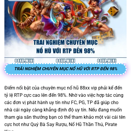
TRẢI NGHIỆM CHUYÊN MỤC NỔ HŨ VỚI RTP ĐẾN 98%
Điểm nổi bật của chuyên mục nổ hũ 88xx vip phải kể đến
tỷ lệ RTP cực cao lên đến 98%. Nhờ vào việc hợp tác cùng
các đơn vị phát hành uy tín như FC, PG, TP đã giúp cho
nhà cái ngày càng khẳng định độ uy tín. Nếu đang muốn
tham gia săn thưởng bạn có thể tham khảo một vài cái tên
cực hot như Quý Bà Say Rượu, Nổ Hũ Thần Thú, Pirate