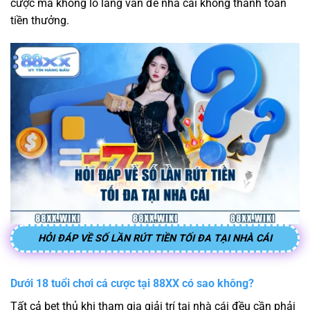
cược mà không lo lắng vấn đề nhà cái không thanh toán
tiền thưởng.
HỎI ĐÁP VỀ SỐ LẦN RÚT TIỀN TỐI ĐA TẠI NHÀ CÁI
Dưới 18 tuổi chơi cá cược tại 88XX có sao không?
Tất cả bet thủ khi tham gia giải trí tại nhà cái đều cần phải