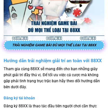
TRẢI NGHIỆM GAME BÀI ĐỦ MỌI THỂ LOẠI TẠI 88XX
Hướng dẫn trải nghiệm giải trí an toàn với 88XX
Tham gia cùng 88XX sẽ mang đến cho bạn những giây
phút giải trí đầy thú vị. Để tối ưu việc cá cược mà không
gặp phải tình trạng trục trặc bạn hãy theo dõi hướng dẫn
bên dưới đây.
Đăng ký tài khoản
Đăng ký 88XX là thao tác đầu tiên người chơi cần thực