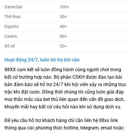
Game bài
100+
Thể thao
50+
Esports
40+
Casino
40+
Xổ số
20+
Hoạt động 24/7, luôn hỗ trợ khi cần
88XX cam kết sẽ luôn đồng hành cùng người chơi trong
bất cứ trường hợp nào. Bộ phận CSKH được đào tạo bài
bản đảm bảo sẽ hỗ trợ 24/7 khi hội viên xảy ra những trục
trặc khi đặt cược. Đồng thời chúng tôi cũng luôn giải đáp
mọi thắc mắc của bet thủ liên quan đến vấn đề giao dịch,
khuyến mãi hay bất cứ câu hỏi nào khi sử dụng dịch vụ.
Để yêu cầu hỗ trợ khách hàng chỉ cần liên hệ 88xx link
thông qua các phương thức hotline, telegram, email hoặc