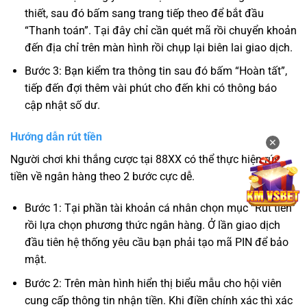
thiết, sau đó bấm sang trang tiếp theo để bắt đầu
“Thanh toán”. Tại đây chỉ cần quét mã rồi chuyển khoản
đến địa chỉ trên màn hình rồi chụp lại biên lai giao dịch.
Bước 3: Bạn kiểm tra thông tin sau đó bấm “Hoàn tất”,
tiếp đến đợi thêm vài phút cho đến khi có thông báo
cập nhật số dư.
Hướng dẫn rút tiền
✕
Người chơi khi thắng cược tại 88XX có thể thực hiện rút
tiền về ngân hàng theo 2 bước cực dễ.
Bước 1: Tại phần tài khoản cá nhân chọn mục “Rút tiền”
rồi lựa chọn phương thức ngân hàng. Ở lần giao dịch
đầu tiên hệ thống yêu cầu bạn phải tạo mã PIN để bảo
mật.
Bước 2: Trên màn hình hiển thị biểu mẫu cho hội viên
cung cấp thông tin nhận tiền. Khi điền chính xác thì xác