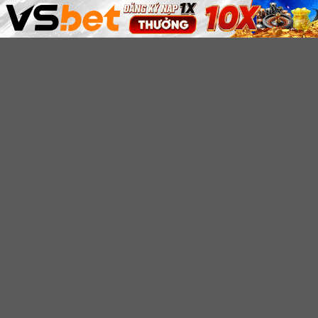
cược mà không lo lắng vấn đề nhà cái không thanh toán
tiền thưởng.
HỎI ĐÁP VỀ SỐ LẦN RÚT TIỀN TỐI ĐA TẠI NHÀ CÁI
Dưới 18 tuổi chơi cá cược tại 88XX có sao không?
Tất cả bet thủ khi tham gia giải trí tại nhà cái đều cần phải