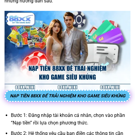
những hướng dẫn sau.
NẠP TIỀN 88XX ĐỂ TRẢI NGHIỆM KHO GAME SIÊU KHỦNG
Bước 1: Đăng nhập tài khoản cá nhân, chọn vào phần
“Nạp tiền” rồi lựa chọn phương thức.
Bước 2: Hệ thống yêu cầu bạn điền các thông tin cần