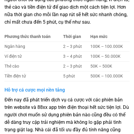
thẻ cào và tiền điện tử để giao dịch một cách tiện lợi. Hơn
nữa thời gian cho mỗi lần nạp rút sẽ hết sức nhanh chóng,
chỉ mất chưa đến 5 phút, cụ thể như sau.
Phương thức thanh toán
Thời gian
Hạn mức
Ngân hàng
2 – 3 phút
100K – 100.000K
Ví điện tử
3 – 4 phút
100K – 50.000K
Thẻ cào
2 – 3 phút
50K – 500K
Tiền điện tử
5 phút
500K – 100.000K
Hỗ trợ cá cược mọi nền tảng
Đến nay đã phát triển dịch vụ cá cược với các phiên bản
trên website và 88xx app trên điện thoại hết sức tiện lợi. Dù
người chơi muốn sử dụng phiên bản nào cũng đều có thể
dễ dàng truy cập trải nghiệm mà không lo gặp phải tình
trạng giật lag. Nhà cái đã tối ưu đầy đủ tính năng cũng