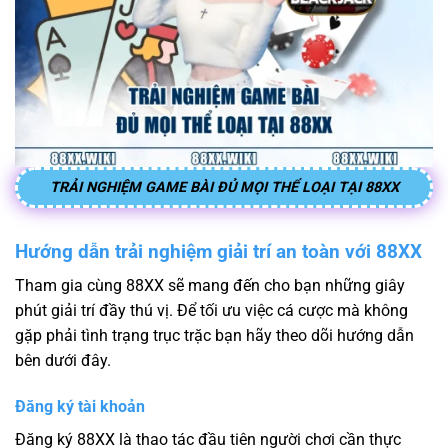
TRẢI NGHIỆM GAME BÀI ĐỦ MỌI THỂ LOẠI TẠI 88XX
Hướng dẫn trải nghiệm giải trí an toàn với 88XX
Tham gia cùng 88XX sẽ mang đến cho bạn những giây
phút giải trí đầy thú vị. Để tối ưu việc cá cược mà không
gặp phải tình trạng trục trặc bạn hãy theo dõi hướng dẫn
bên dưới đây.
Đăng ký tài khoản
Đăng ký 88XX là thao tác đầu tiên người chơi cần thực