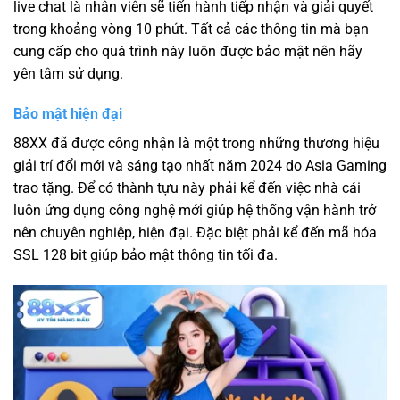
live chat là nhân viên sẽ tiến hành tiếp nhận và giải quyết
trong khoảng vòng 10 phút. Tất cả các thông tin mà bạn
cung cấp cho quá trình này luôn được bảo mật nên hãy
yên tâm sử dụng.
Bảo mật hiện đại
88XX đã được công nhận là một trong những thương hiệu
giải trí đổi mới và sáng tạo nhất năm 2024 do Asia Gaming
trao tặng. Để có thành tựu này phải kể đến việc nhà cái
luôn ứng dụng công nghệ mới giúp hệ thống vận hành trở
nên chuyên nghiệp, hiện đại. Đặc biệt phải kể đến mã hóa
SSL 128 bit giúp bảo mật thông tin tối đa.