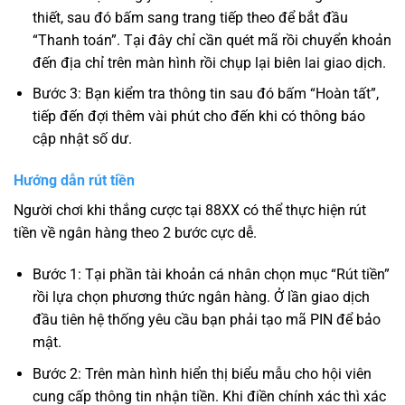
thiết, sau đó bấm sang trang tiếp theo để bắt đầu
“Thanh toán”. Tại đây chỉ cần quét mã rồi chuyển khoản
đến địa chỉ trên màn hình rồi chụp lại biên lai giao dịch.
Bước 3: Bạn kiểm tra thông tin sau đó bấm “Hoàn tất”,
tiếp đến đợi thêm vài phút cho đến khi có thông báo
cập nhật số dư.
Hướng dẫn rút tiền
Người chơi khi thắng cược tại 88XX có thể thực hiện rút
tiền về ngân hàng theo 2 bước cực dễ.
Bước 1: Tại phần tài khoản cá nhân chọn mục “Rút tiền”
rồi lựa chọn phương thức ngân hàng. Ở lần giao dịch
đầu tiên hệ thống yêu cầu bạn phải tạo mã PIN để bảo
mật.
Bước 2: Trên màn hình hiển thị biểu mẫu cho hội viên
cung cấp thông tin nhận tiền. Khi điền chính xác thì xác