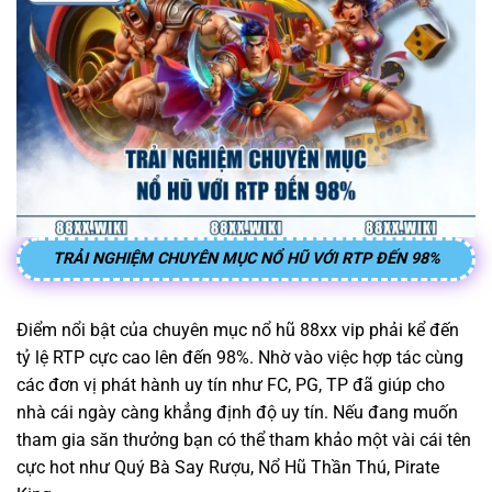
TRẢI NGHIỆM CHUYÊN MỤC NỔ HŨ VỚI RTP ĐẾN 98%
Điểm nổi bật của chuyên mục nổ hũ 88xx vip phải kể đến
tỷ lệ RTP cực cao lên đến 98%. Nhờ vào việc hợp tác cùng
các đơn vị phát hành uy tín như FC, PG, TP đã giúp cho
nhà cái ngày càng khẳng định độ uy tín. Nếu đang muốn
tham gia săn thưởng bạn có thể tham khảo một vài cái tên
cực hot như Quý Bà Say Rượu, Nổ Hũ Thần Thú, Pirate