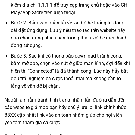
kiếm địa chỉ 1.1.1.1 để truy cập trang chủ hoặc vào CH
Play/App Store trên điện thoại.
Bước 2: Bấm vào phần tải về và đợi hệ thống tự động
cài đặt ứng dụng. Lưu ý nếu thao tác trên website hãy
nhớ chọn đúng phiên bản tương thích với hệ điều hành
đang sử dụng.
Bước 3: Sau khi có thông báo download thành công,
bấm mở app, chọn vào nút ở giữa màn hình, đợi đến khi
hiển thị “Connected” là đã thành công. Lúc này hãy bắt
đầu trải nghiệm cá cược thoải mái mà không cần lo
lắng về vấn đề bị chặn.
Ngoài ra nhằm tránh tình trạng nhầm lẫn đường dẫn đến
các website giả mạo bạn hãy chú ý lưu lại link chính thức.
88XX cập nhật link vào an toàn nhằm giúp cho hội viên
yên tâm tham gia cá cược.