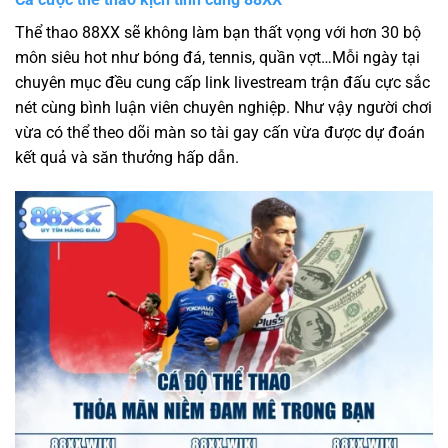
Thể thao 88XX sẽ không làm bạn thất vọng với hơn 30 bộ
môn siêu hot như bóng đá, tennis, quần vợt…Mỗi ngày tại
chuyên mục đều cung cấp link livestream trận đấu cực sắc
nét cùng bình luận viên chuyên nghiệp. Như vậy người chơi
vừa có thể theo dõi màn so tài gay cấn vừa được dự đoán
kết quả và săn thưởng hấp dẫn.