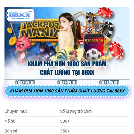
KHÁM PHÁ HƠN 1000 SẢN PHẨM CHẤT LƯỢNG TẠI 88XX
Chuyên mục
Số lượng trò chơi
Nổ hũ
300+
Bắn cá
350+