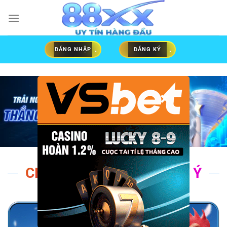
Skip
to
content
ĐĂNG NHẬP
ĐĂNG KÝ
×
CHUYÊN MỤC ĐÁNG CHÚ Ý