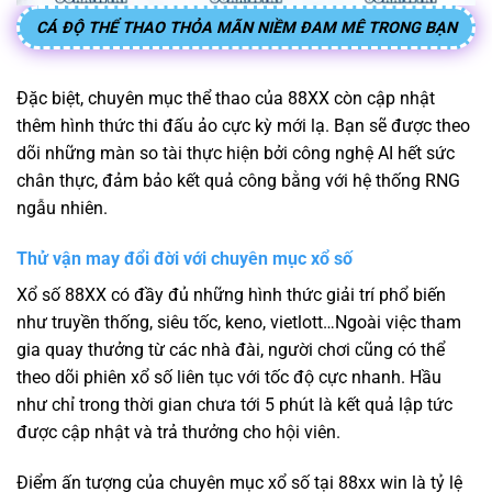
CÁ ĐỘ THỂ THAO THỎA MÃN NIỀM ĐAM MÊ TRONG BẠN
Đặc biệt, chuyên mục thể thao của 88XX còn cập nhật
thêm hình thức thi đấu ảo cực kỳ mới lạ. Bạn sẽ được theo
dõi những màn so tài thực hiện bởi công nghệ AI hết sức
chân thực, đảm bảo kết quả công bằng với hệ thống RNG
ngẫu nhiên.
Thử vận may đổi đời với chuyên mục xổ số
Xổ số 88XX có đầy đủ những hình thức giải trí phổ biến
như truyền thống, siêu tốc, keno, vietlott…Ngoài việc tham
gia quay thưởng từ các nhà đài, người chơi cũng có thể
theo dõi phiên xổ số liên tục với tốc độ cực nhanh. Hầu
như chỉ trong thời gian chưa tới 5 phút là kết quả lập tức
được cập nhật và trả thưởng cho hội viên.
Điểm ấn tượng của chuyên mục xổ số tại 88xx win là tỷ lệ