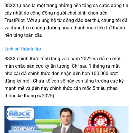
88XX tự hào là một trong những nền tảng cá cược đáng tin
cậy nhất do cộng đồng người chơi bình chọn trên
TrustPilot. Với sự ủng hộ từ đông đảo bet thủ, chúng tôi đã
và đang trên chặng đường hoàn thành mục tiêu trở thành
nền tảng toàn cầu.
Lịch sử thành lập
88XX chính thức trình làng vào năm 2022 và đã có một
màn chào sân cực kỳ ấn tượng. Chỉ sau 1 tháng ra mắt
nhà cái đã chính thức đón nhận đến hơn 100.000 lượt
đăng ký mới. Chưa kể con số này còn tăng trưởng cực kỳ
mạnh mẽ và đến nay chính thức cán mốc 5 triệu (theo
thống kê tháng 6/2025).