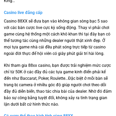
King…
Casino live đẳng cấp
Casino 88XX sẽ đưa bạn vào không gian sòng bạc 5 sao
với các bàn cược live cực kỳ sống động. Thay vì phải chơi
game cùng hệ thống một cách khô khan thì tại đây bạn có
thể tương tác cùng những dealer người thật xinh đẹp. Ở
mọi tựa game nhà cái đều phát sóng trực tiếp từ casino
ngoài đời thực để hội viên có giây phút giải trí hài lòng.
Khi tham gia 88xx casino, bạn được trải nghiệm mức cược
chỉ từ 50K ở các đầy đủ các tựa game kinh điển phải kể
đến như Baccarat, Poker, Roulette…Đặc biệt ở mỗi bàn sẽ
trang bị camera ở nhiều góc độ giúp người chơi theo dõi
đầy đủ diễn biến, thao tác chia bài của dealer. Nhờ đó đảm
bảo sự công bằng tuyệt đối, không xảy ra tình trạng gian
lận dưới bất cứ hình thức nào.
Cá cược thể thao kịch tính cùng 88XX