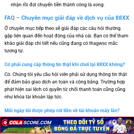
nhận rồi đợi chuyển tiền thành công là xong.
FAQ – Chuyên mục giải đáp về dịch vụ của 88XX
Ở chuyên mục tiếp theo sẽ giải đáp các câu hỏi thường
gặp liên quan đến hoạt động của nhà cái. Bạn có thể tham
khảo giải đáp chi tiết nếu cũng đang có thagwsc mắc
tương tự.
Có phải cung cấp thông tin thật khi chơi tại 88XX không?
Có. Chúng tôi yêu cầu hội viên phải sử dụng thông tin thật
để đảm bảo giao dịch an toàn và công bằng. Trường hợp
phát hiện sai lệch có quyền từ chối thanh toán cũng cũng
như khóa tài khoản lập tức.
Mỗi ngày tôi được phép rút tiền về tài khoản mấy lần?
Bạn có thể rút tiền 88XX không giới hạn số lần, chỉ cần
×
×
×
đảm bảo hạn mức đặt ra. Do đó hãy yên tâm tham gia cá