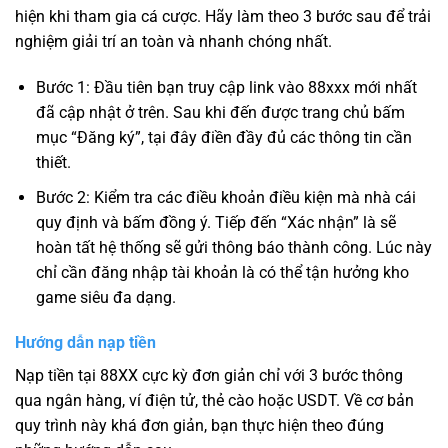
hiện khi tham gia cá cược. Hãy làm theo 3 bước sau để trải
nghiệm giải trí an toàn và nhanh chóng nhất.
Bước 1: Đầu tiên bạn truy cập link vào 88xxx mới nhất
đã cập nhật ở trên. Sau khi đến được trang chủ bấm
mục “Đăng ký”, tại đây điền đầy đủ các thông tin cần
thiết.
Bước 2: Kiểm tra các điều khoản điều kiện mà nhà cái
quy định và bấm đồng ý. Tiếp đến “Xác nhận” là sẽ
hoàn tất hệ thống sẽ gửi thông báo thành công. Lúc này
chỉ cần đăng nhập tài khoản là có thể tận hưởng kho
game siêu đa dạng.
Hướng dẫn nạp tiền
Nạp tiền tại 88XX cực kỳ đơn giản chỉ với 3 bước thông
qua ngân hàng, ví điện tử, thẻ cào hoặc USDT. Về cơ bản
quy trình này khá đơn giản, bạn thực hiện theo đúng