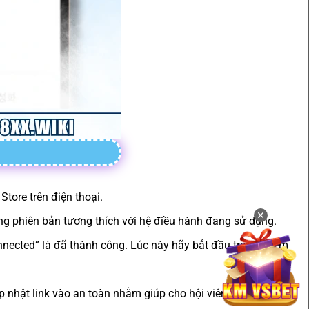
tore trên điện thoại.
✕
ng phiên bản tương thích với hệ điều hành đang sử dụng.
nected” là đã thành công. Lúc này hãy bắt đầu trải nghiệm
p nhật link vào an toàn nhằm giúp cho hội viên yên tâm tham