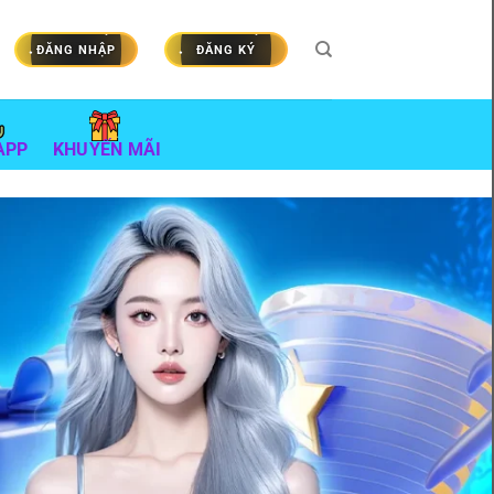
ĐĂNG NHẬP
ĐĂNG KÝ
APP
KHUYẾN MÃI