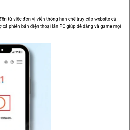
đến từ việc đơn vị viễn thông hạn chế truy cập website cá
 cả phiên bản điện thoại lẫn PC giúp dễ dàng và game mọi