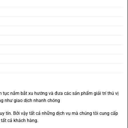
n tục nắm bắt xu hướng và đưa các sản phẩm giải trí thú vị
ũng như giao dịch nhanh chóng
y tín. Bởi vậy tất cả những dịch vụ mà chúng tôi cung cấp
 tất cả khách hàng.