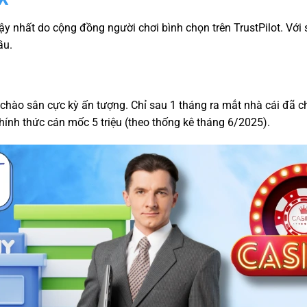
y nhất do cộng đồng người chơi bình chọn trên TrustPilot. Với 
ầu.
chào sân cực kỳ ấn tượng. Chỉ sau 1 tháng ra mắt nhà cái đã 
ính thức cán mốc 5 triệu (theo thống kê tháng 6/2025).