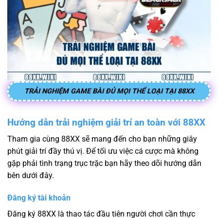
TRẢI NGHIỆM GAME BÀI ĐỦ MỌI THỂ LOẠI TẠI 88XX
Hướng dẫn trải nghiệm giải trí an toàn với 88XX
Tham gia cùng 88XX sẽ mang đến cho bạn những giây
phút giải trí đầy thú vị. Để tối ưu việc cá cược mà không
gặp phải tình trạng trục trặc bạn hãy theo dõi hướng dẫn
bên dưới đây.
Đăng ký tài khoản
Đăng ký 88XX là thao tác đầu tiên người chơi cần thực