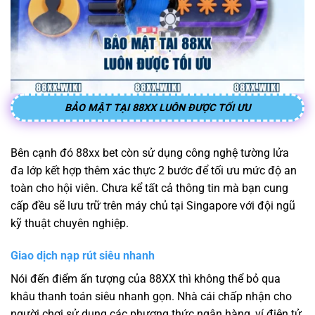
BẢO MẬT TẠI 88XX LUÔN ĐƯỢC TỐI ƯU
Bên cạnh đó 88xx bet còn sử dụng công nghệ tường lửa
đa lớp kết hợp thêm xác thực 2 bước để tối ưu mức độ an
toàn cho hội viên. Chưa kể tất cả thông tin mà bạn cung
cấp đều sẽ lưu trữ trên máy chủ tại Singapore với đội ngũ
kỹ thuật chuyên nghiệp.
Giao dịch nạp rút siêu nhanh
Nói đến điểm ấn tượng của 88XX thì không thể bỏ qua
khâu thanh toán siêu nhanh gọn. Nhà cái chấp nhận cho
người chơi sử dụng các phương thức ngân hàng, ví điện tử,