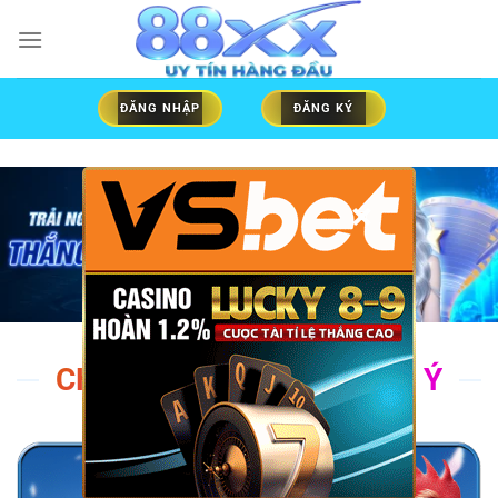
Skip
to
content
ĐĂNG NHẬP
ĐĂNG KÝ
×
CHUYÊN MỤC ĐÁNG CHÚ Ý