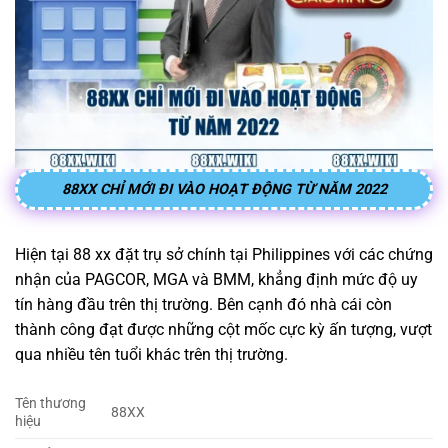
88XX CHỈ MỚI ĐI VÀO HOẠT ĐỘNG TỪ NĂM 2022
Hiện tại 88 xx đặt trụ sở chính tại Philippines với các chứng
nhận của PAGCOR, MGA và BMM, khẳng định mức độ uy
tín hàng đầu trên thị trường. Bên cạnh đó nhà cái còn
thành công đạt được những cột mốc cực kỳ ấn tượng, vượt
qua nhiều tên tuổi khác trên thị trường.
Tên thương
88XX
hiệu