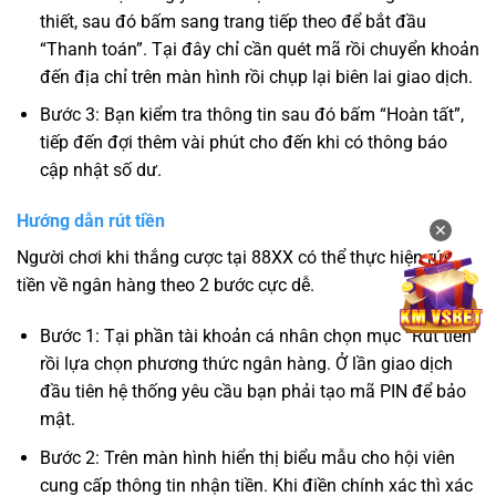
thiết, sau đó bấm sang trang tiếp theo để bắt đầu
“Thanh toán”. Tại đây chỉ cần quét mã rồi chuyển khoản
đến địa chỉ trên màn hình rồi chụp lại biên lai giao dịch.
Bước 3: Bạn kiểm tra thông tin sau đó bấm “Hoàn tất”,
tiếp đến đợi thêm vài phút cho đến khi có thông báo
cập nhật số dư.
Hướng dẫn rút tiền
✕
Người chơi khi thắng cược tại 88XX có thể thực hiện rút
tiền về ngân hàng theo 2 bước cực dễ.
Bước 1: Tại phần tài khoản cá nhân chọn mục “Rút tiền”
rồi lựa chọn phương thức ngân hàng. Ở lần giao dịch
đầu tiên hệ thống yêu cầu bạn phải tạo mã PIN để bảo
mật.
Bước 2: Trên màn hình hiển thị biểu mẫu cho hội viên
cung cấp thông tin nhận tiền. Khi điền chính xác thì xác