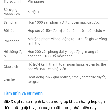
Trụ sở chính
Philippines
Số lượng
5 triệu+
thành viên
Sản phẩm
Hơn 1000 sản phẩm với 7 chuyên mục cá cược
Đối tác
Hợp tác với 50+ đơn vị phát hành trên toàn châu Á
Mở rộng phạm vi hoạt động tại 10 quốc gia và vùng
Chi nhánh
lãnh thổ
Hệ thống đại
Hơn 200 văn phòng đại lý hoạt động, mang về
lý
doanh thu 1000 tỷ mỗi tháng
Hỗ trợ 4 kênh thanh toán ngân hàng, ví điện tử, thẻ
Giao dịch
cào và USDT cho hội viên
Hoạt động 24/7 qua hotline, email, chat trực tuyến,
Liên hệ
telegram
Tầm nhìn và sứ mệnh
88XX đặt ra sứ mệnh là cầu nối giúp khách hàng tiếp cận
đến những dịch vụ cá cược chất lượng nhất hiện nay.