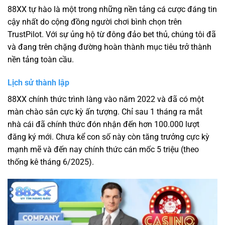
88XX tự hào là một trong những nền tảng cá cược đáng tin
cậy nhất do cộng đồng người chơi bình chọn trên
TrustPilot. Với sự ủng hộ từ đông đảo bet thủ, chúng tôi đã
và đang trên chặng đường hoàn thành mục tiêu trở thành
nền tảng toàn cầu.
Lịch sử thành lập
88XX chính thức trình làng vào năm 2022 và đã có một
màn chào sân cực kỳ ấn tượng. Chỉ sau 1 tháng ra mắt
nhà cái đã chính thức đón nhận đến hơn 100.000 lượt
đăng ký mới. Chưa kể con số này còn tăng trưởng cực kỳ
mạnh mẽ và đến nay chính thức cán mốc 5 triệu (theo
thống kê tháng 6/2025).