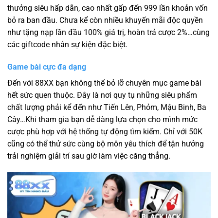
thưởng siêu hấp dẫn, cao nhất gấp đến 999 lần khoản vốn
bỏ ra ban đầu. Chưa kể còn nhiều khuyến mãi độc quyền
như tặng nạp lần đầu 100% giá trị, hoàn trả cược 2%…cùng
các giftcode nhân sự kiện đặc biệt.
Game bài cực đa dạng
Đến với 88XX bạn không thể bỏ lỡ chuyên mục game bài
hết sức quen thuộc. Đây là nơi quy tụ những siêu phẩm
chất lượng phải kể đến như Tiến Lên, Phỏm, Mậu Binh, Ba
Cây…Khi tham gia bạn dễ dàng lựa chọn cho mình mức
cược phù hợp với hệ thống tự động tìm kiếm. Chỉ với 50K
cũng có thể thử sức cùng bộ môn yêu thích để tận hưởng
trải nghiệm giải trí sau giờ làm việc căng thẳng.