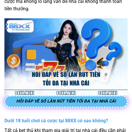
cược mà không lo lắng vấn đề nhà cái không thanh toán
tiền thưởng.
HỎI ĐÁP VỀ SỐ LẦN RÚT TIỀN TỐI ĐA TẠI NHÀ CÁI
Dưới 18 tuổi chơi cá cược tại 88XX có sao không?
Tất cả bet thủ khi tham gia giải trí tại nhà cái đều cần phải