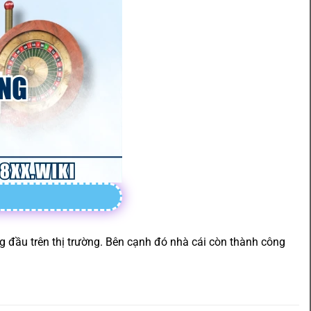
g đầu trên thị trường. Bên cạnh đó nhà cái còn thành công