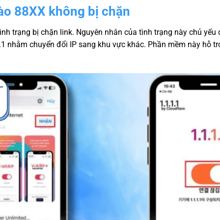
 vào 88XX không bị chặn
ình trạng bị chặn link. Nguyên nhân của tình trạng này chủ yếu 
1.1 nhằm chuyển đổi IP sang khu vực khác. Phần mềm này hỗ trợ