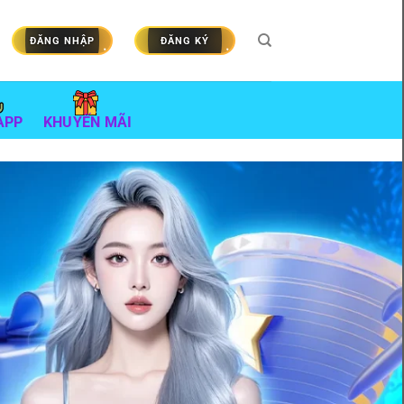
ĐĂNG NHẬP
ĐĂNG KÝ
APP
KHUYẾN MÃI