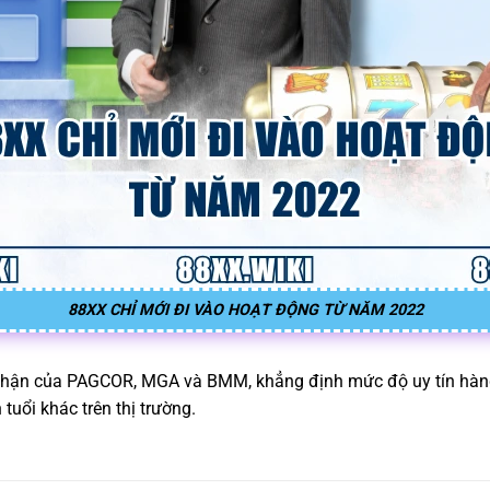
88XX CHỈ MỚI ĐI VÀO HOẠT ĐỘNG TỪ NĂM 2022
ứng nhận của PAGCOR, MGA và BMM, khẳng định mức độ uy tín hàn
uổi khác trên thị trường.