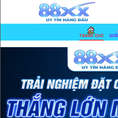
Skip
to
content
TRANG CHỦ
GIỚ