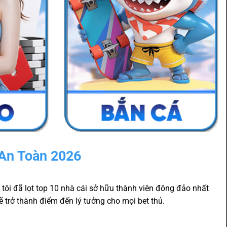
 An Toàn 2026
tôi đã lọt top 10 nhà cái sở hữu thành viên đông đảo nhất
 trở thành điểm đến lý tưởng cho mọi bet thủ.