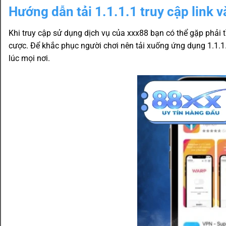
Hướng dẫn tải 1.1.1.1 truy cập link
Khi truy cập sử dụng dịch vụ của xxx88 bạn có thể gặp phải t
cược. Để khắc phục người chơi nên tải xuống ứng dụng 1.1.
lúc mọi nơi.