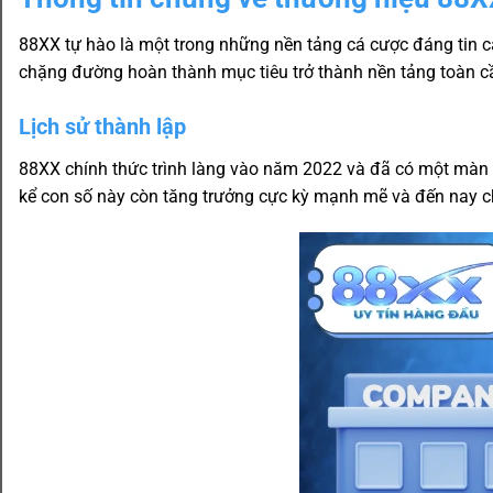
88XX tự hào là một trong những nền tảng cá cược đáng tin cậ
chặng đường hoàn thành mục tiêu trở thành nền tảng toàn c
Lịch sử thành lập
88XX chính thức trình làng vào năm 2022 và đã có một màn 
kể con số này còn tăng trưởng cực kỳ mạnh mẽ và đến nay ch