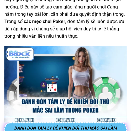
hướng. Điều này sẽ tạo cảm giác rằng người chơi đang
nắm trong tay bài lớn, cần phải đưa quyết định thận trọng.
Trong số
các mẹo chơi Poker
, đòn tâm lý sẽ luôn được ưu
tiên áp dụng vì chúng sẽ giúp hội viên duy trì tỷ lệ thắng
trong nhiều ván liền nếu thuần thục.
ĐÁNH ĐÒN TÂM LÝ DỄ KHIẾN ĐỐI THỦ MẮC SAI LẦM