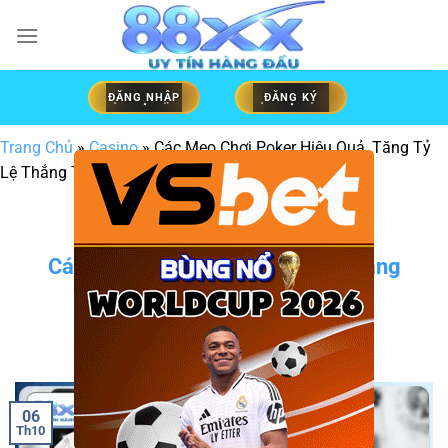
Skip
to
content
ĐĂNG NHẬP
ĐĂNG KÝ
Trang Chủ
»
Casino
»
Các Mẹo Chơi Poker Hiệu Quả, Tăng Tỷ
Lệ Thắng Trên 98%
×
CASINO
Các Mẹo Chơi Poker Hiệu Quả, Tăng
Tỷ Lệ Thắng Trên 98%
POSTED ON
06/10/2025
BY
BEAR
06
Th10