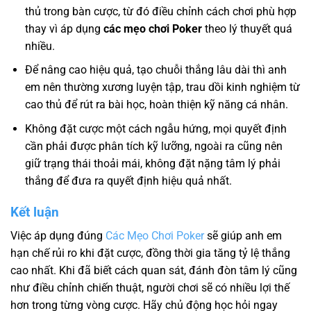
thủ trong bàn cược, từ đó điều chỉnh cách chơi phù hợp
thay vì áp dụng
các mẹo chơi Poker
theo lý thuyết quá
nhiều.
Để nâng cao hiệu quả, tạo chuỗi thắng lâu dài thì anh
em nên thường xương luyện tập, trau dồi kinh nghiệm từ
cao thủ để rút ra bài học, hoàn thiện kỹ năng cá nhân.
Không đặt cược một cách ngẫu hứng, mọi quyết định
cần phải được phân tích kỹ lưỡng, ngoài ra cũng nên
giữ trạng thái thoải mái, không đặt nặng tâm lý phải
thắng để đưa ra quyết định hiệu quả nhất.
Kết luận
Việc áp dụng đúng
Các Mẹo Chơi Poker
sẽ giúp anh em
hạn chế rủi ro khi đặt cược, đồng thời gia tăng tỷ lệ thắng
cao nhất. Khi đã biết cách quan sát, đánh đòn tâm lý cũng
như điều chỉnh chiến thuật, người chơi sẽ có nhiều lợi thế
hơn trong từng vòng cược. Hãy chủ động học hỏi ngay