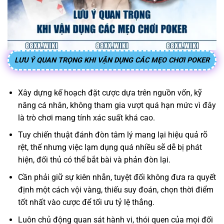
LƯU Ý QUAN TRỌNG KHI VẬN DỤNG CÁC MẸO CHƠI POKER
Xây dựng kế hoạch đặt cược dựa trên nguồn vốn, kỹ
năng cá nhân, không tham gia vượt quá hạn mức vì đây
là trò chơi mang tính xác suất khá cao.
Tuy chiến thuật đánh đòn tâm lý mang lại hiệu quả rõ
rệt, thế nhưng việc lạm dụng quá nhiều sẽ dễ bị phát
hiện, đối thủ có thể bắt bài và phản đòn lại.
Cần phải giữ sự kiên nhẫn, tuyệt đối không đưa ra quyết
định một cách vội vàng, thiếu suy đoán, chọn thời điểm
tốt nhất vào cược để tối ưu tỷ lệ thắng.
Luôn chủ động quan sát hành vi, thói quen của mọi đối