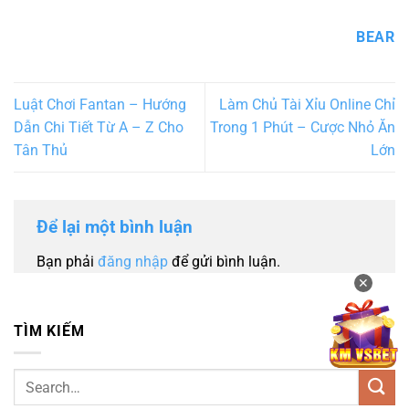
BEAR
Luật Chơi Fantan – Hướng
Làm Chủ Tài Xỉu Online Chỉ
Dẫn Chi Tiết Từ A – Z Cho
Trong 1 Phút – Cược Nhỏ Ăn
Tân Thủ
Lớn
Để lại một bình luận
Bạn phải
đăng nhập
để gửi bình luận.
✕
TÌM KIẾM