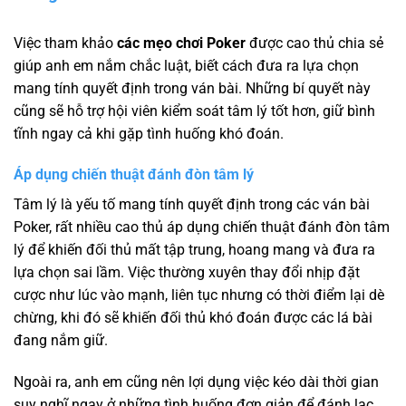
Việc tham khảo
các mẹo chơi Poker
được cao thủ chia sẻ
giúp anh em nắm chắc luật, biết cách đưa ra lựa chọn
mang tính quyết định trong ván bài. Những bí quyết này
cũng sẽ hỗ trợ hội viên kiểm soát tâm lý tốt hơn, giữ bình
tĩnh ngay cả khi gặp tình huống khó đoán.
Áp dụng chiến thuật đánh đòn tâm lý
Tâm lý là yếu tố mang tính quyết định trong các ván bài
Poker, rất nhiều cao thủ áp dụng chiến thuật đánh đòn tâm
lý để khiến đối thủ mất tập trung, hoang mang và đưa ra
lựa chọn sai lầm. Việc thường xuyên thay đổi nhịp đặt
cược như lúc vào mạnh, liên tục nhưng có thời điểm lại dè
chừng, khi đó sẽ khiến đối thủ khó đoán được các lá bài
đang nắm giữ.
Ngoài ra, anh em cũng nên lợi dụng việc kéo dài thời gian
suy nghĩ ngay ở những tình huống đơn giản để đánh lạc