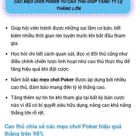
CÁC MẸO CHƠI POKER TỪ CAO THỦ GIÚP TĂNG TỶ LỆ
THẮNG LỚN
Giúp hội viên tránh được những sai lầm cơ bản, tiết
kiệm nhiều thời gian rèn luyện trước khi bắt đầu tham
gia.
Học hỏi chi tiết cách quan sát, đọc vị đối thủ cũng như
điều chỉnh chiến lược linh hoạt như cao thủ thực thụ để
tăng hiệu quả khi đặt cược.
Nắm bắt
các mẹo chơi Poker
được áp dụng bởi nhiều
cao thủ, đảm bảo mang đến tỷ lệ thắng cao.
Tăng thêm sự tin tin khi tham gia tại bất kỳ bàn cược
nào vì đã có bí quyết siêu hữu dụng, nâng cao khả năng
thắng lớn rõ rệt.
Cao thủ chia sẻ các mẹo chơi Poker hiệu quả
thắng trên 98%