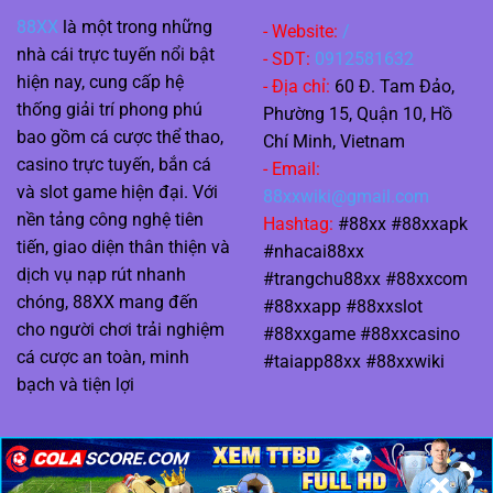
88XX
là một trong những
- Website:
/
nhà cái trực tuyến nổi bật
- SDT:
0912581632
hiện nay, cung cấp hệ
- Địa chỉ:
60 Đ. Tam Đảo,
thống giải trí phong phú
Phường 15, Quận 10, Hồ
bao gồm cá cược thể thao,
Chí Minh, Vietnam
casino trực tuyến, bắn cá
- Email:
và slot game hiện đại. Với
88xxwiki@gmail.com
nền tảng công nghệ tiên
Hashtag:
#88xx #88xxapk
tiến, giao diện thân thiện và
#nhacai88xx
dịch vụ nạp rút nhanh
#trangchu88xx #88xxcom
chóng, 88XX mang đến
#88xxapp #88xxslot
cho người chơi trải nghiệm
#88xxgame #88xxcasino
cá cược an toàn, minh
#taiapp88xx #88xxwiki
bạch và tiện lợi
VỀ CHÚNG
HƯỚNG DẪN
×
×
×