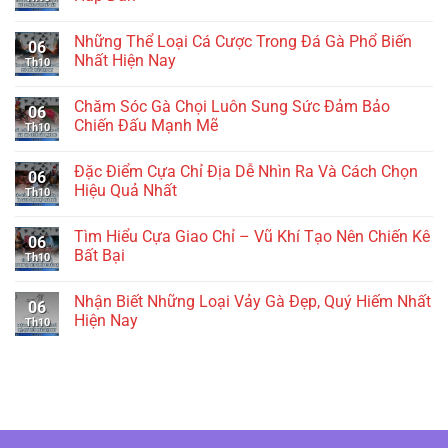
Những Thể Loại Cá Cược Trong Đá Gà Phổ Biến
06
Nhất Hiện Nay
Th10
Chăm Sóc Gà Chọi Luôn Sung Sức Đảm Bảo
06
Chiến Đấu Mạnh Mẽ
Th10
Đặc Điểm Cựa Chỉ Địa Dễ Nhìn Ra Và Cách Chọn
06
Hiệu Quả Nhất
Th10
Tìm Hiểu Cựa Giao Chỉ – Vũ Khí Tạo Nên Chiến Kê
06
Bất Bại
Th10
Nhận Biết Những Loại Vảy Gà Đẹp, Quý Hiếm Nhất
06
Hiện Nay
Th10