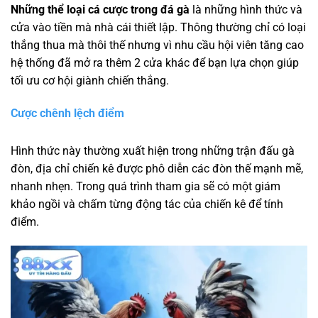
Những thể loại cá cược trong đá gà
là những hình thức và
cửa vào tiền mà nhà cái thiết lập. Thông thường chỉ có loại
thắng thua mà thôi thế nhưng vì nhu cầu hội viên tăng cao
hệ thống đã mở ra thêm 2 cửa khác để bạn lựa chọn giúp
tối ưu cơ hội giành chiến thắng.
Cược chênh lệch điểm
Hình thức này thường xuất hiện trong những trận đấu gà
đòn, địa chỉ chiến kê được phô diễn các đòn thế mạnh mẽ,
nhanh nhẹn. Trong quá trình tham gia sẽ có một giám
khảo ngồi và chấm từng động tác của chiến kê để tính
điểm.