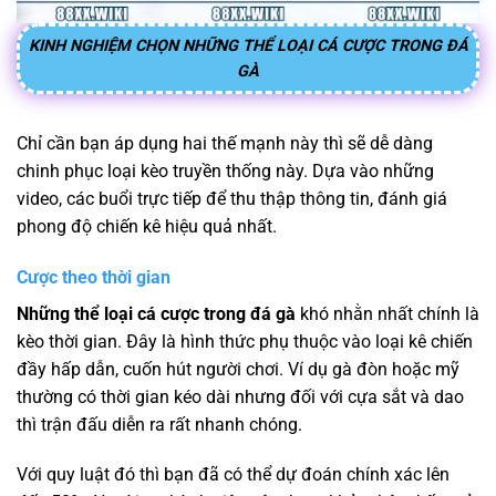
KINH NGHIỆM CHỌN NHỮNG THỂ LOẠI CÁ CƯỢC TRONG ĐÁ
GÀ
Chỉ cần bạn áp dụng hai thế mạnh này thì sẽ dễ dàng
chinh phục loại kèo truyền thống này. Dựa vào những
video, các buổi trực tiếp để thu thập thông tin, đánh giá
phong độ chiến kê hiệu quả nhất.
Cược theo thời gian
Những thể loại cá cược trong đá gà
khó nhằn nhất chính là
kèo thời gian. Đây là hình thức phụ thuộc vào loại kê chiến
đầy hấp dẫn, cuốn hút người chơi. Ví dụ gà đòn hoặc mỹ
thường có thời gian kéo dài nhưng đối với cựa sắt và dao
thì trận đấu diễn ra rất nhanh chóng.
Với quy luật đó thì bạn đã có thể dự đoán chính xác lên