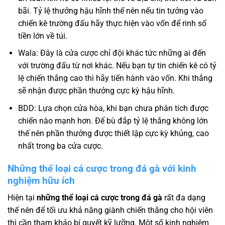
bãi. Tỷ lệ thưởng hậu hĩnh thế nên nếu tin tưởng vào
chiến kê trường đấu hãy thực hiện vào vốn để rinh số
tiền lớn về túi.
Wala: Đây là cửa cược chỉ đội khác tức những ai đến
với trường đấu từ nơi khác. Nếu bạn tự tin chiến kê có tỷ
lệ chiến thắng cao thì hãy tiến hành vào vốn. Khi thắng
sẽ nhận được phần thưởng cực kỳ hậu hĩnh.
BDD: Lựa chọn cửa hòa, khi bạn chưa phân tích được
chiến nào mạnh hơn. Để bù đắp tỷ lệ thắng không lớn
thế nên phần thưởng được thiết lập cực kỳ khủng, cao
nhất trong ba cửa cược.
Những thể loại cá cược trong đá gà với kinh
nghiệm hữu ích
Hiện tại
những thể loại cá cược trong đá gà
rất đa dạng
thế nên để tối ưu khả năng giành chiến thắng cho hội viên
thì cần tham khảo bí quyết kỹ lưỡng. Một số kinh nghiệm