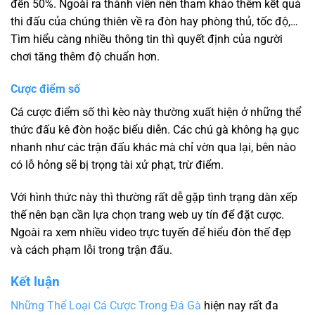
đến 50%. Ngoài ra thành viên nên tham khảo thêm kết quả
thi đấu của chúng thiên về ra đòn hay phòng thủ, tốc độ,…
Tìm hiểu càng nhiều thông tin thì quyết định của người
chơi tăng thêm độ chuẩn hơn.
Cược điểm số
Cá cược điểm số thì kèo này thường xuất hiện ở những thể
thức đấu kê đòn hoặc biểu diễn. Các chú gà không hạ gục
nhanh như các trận đấu khác mà chỉ vờn qua lại, bên nào
có lỗ hỏng sẽ bị trọng tài xử phạt, trừ điểm.
Với hình thức này thì thường rất dễ gặp tình trạng dàn xếp
thế nên bạn cần lựa chọn trang web uy tín để đặt cược.
Ngoài ra xem nhiều video trực tuyến để hiểu đòn thế đẹp
và cách phạm lỗi trong trận đấu.
Kết luận
Những Thể Loại Cá Cược Trong Đá Gà
hiện nay rất đa