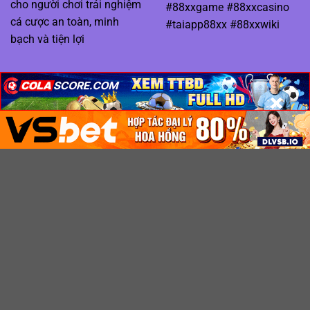
cho người chơi trải nghiệm
#88xxgame #88xxcasino
cá cược an toàn, minh
#taiapp88xx #88xxwiki
bạch và tiện lợi
VỀ CHÚNG
HƯỚNG DẪN
×
×
×
TÔI
NHANH
Giới thiệu
Hợp Tác đại lý
Quy định chúng tôi
FAQ thường gặp
Chính sách bảo mật
Hướng dẫn nạp tiền
Liên hệ
Hướng dẫn tham gia
Điều khoản điều kiện
Hướng dẫn rút tiền