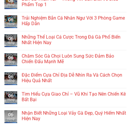
06
Phẩm Top 1
Th10
Trải Nghiệm Bắn Cá Nhân Ngư Với 3 Phòng Game
06
Hấp Dẫn
Th10
Những Thể Loại Cá Cược Trong Đá Gà Phổ Biến
06
Nhất Hiện Nay
Th10
Chăm Sóc Gà Chọi Luôn Sung Sức Đảm Bảo
06
Chiến Đấu Mạnh Mẽ
Th10
Đặc Điểm Cựa Chỉ Địa Dễ Nhìn Ra Và Cách Chọn
06
Hiệu Quả Nhất
Th10
Tìm Hiểu Cựa Giao Chỉ – Vũ Khí Tạo Nên Chiến Kê
06
Bất Bại
Th10
Nhận Biết Những Loại Vảy Gà Đẹp, Quý Hiếm Nhất
06
Hiện Nay
Th10