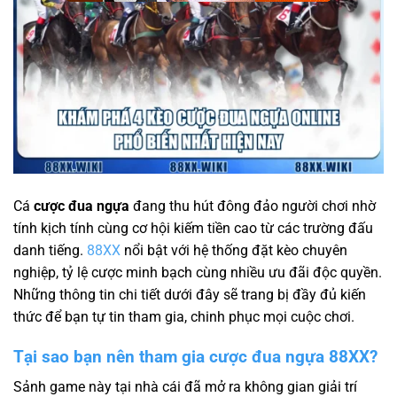
Cá
cược đua ngựa
đang thu hút đông đảo người chơi nhờ
tính kịch tính cùng cơ hội kiếm tiền cao từ các trường đấu
danh tiếng.
88XX
nổi bật với hệ thống đặt kèo chuyên
nghiệp, tỷ lệ cược minh bạch cùng nhiều ưu đãi độc quyền.
Những thông tin chi tiết dưới đây sẽ trang bị đầy đủ kiến
thức để bạn tự tin tham gia, chinh phục mọi cuộc chơi.
Tại sao bạn nên tham gia cược đua ngựa 88XX?
Sảnh game này tại nhà cái đã mở ra không gian giải trí