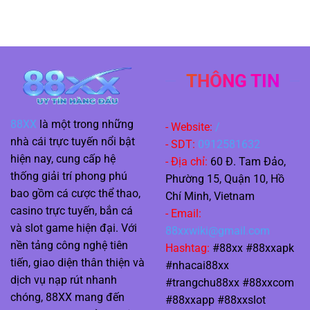
THÔNG TIN
88XX
là một trong những
- Website:
/
nhà cái trực tuyến nổi bật
- SDT:
0912581632
hiện nay, cung cấp hệ
- Địa chỉ:
60 Đ. Tam Đảo,
thống giải trí phong phú
Phường 15, Quận 10, Hồ
bao gồm cá cược thể thao,
Chí Minh, Vietnam
casino trực tuyến, bắn cá
- Email:
và slot game hiện đại. Với
88xxwiki@gmail.com
nền tảng công nghệ tiên
Hashtag:
#88xx #88xxapk
tiến, giao diện thân thiện và
#nhacai88xx
dịch vụ nạp rút nhanh
#trangchu88xx #88xxcom
chóng, 88XX mang đến
#88xxapp #88xxslot