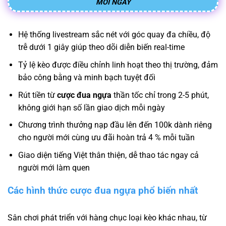
MỖI NGÀY
Hệ thống livestream sắc nét với góc quay đa chiều, độ
trễ dưới 1 giây giúp theo dõi diễn biến real-time
Tỷ lệ kèo được điều chỉnh linh hoạt theo thị trường, đảm
bảo công bằng và minh bạch tuyệt đối
Rút tiền từ
cược đua ngựa
thần tốc chỉ trong 2-5 phút,
không giới hạn số lần giao dịch mỗi ngày
Chương trình thưởng nạp đầu lên đến 100k dành riêng
cho người mới cùng ưu đãi hoàn trả 4 % mỗi tuần
Giao diện tiếng Việt thân thiện, dễ thao tác ngay cả
người mới làm quen
Các hình thức cược đua ngựa phổ biến nhất
Sân chơi phát triển với hàng chục loại kèo khác nhau, từ