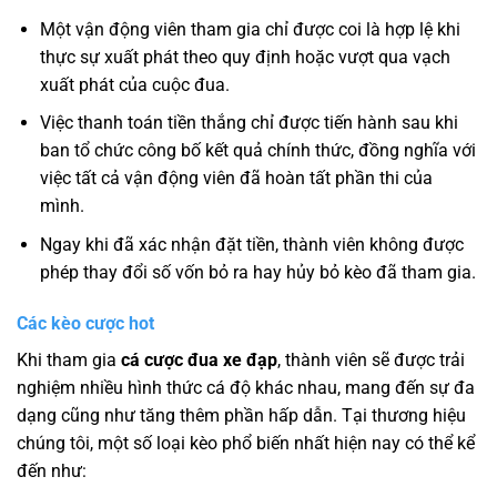
Một vận động viên tham gia chỉ được coi là hợp lệ khi
thực sự xuất phát theo quy định hoặc vượt qua vạch
xuất phát của cuộc đua.
Việc thanh toán tiền thắng chỉ được tiến hành sau khi
ban tổ chức công bố kết quả chính thức, đồng nghĩa với
việc tất cả vận động viên đã hoàn tất phần thi của
mình.
Ngay khi đã xác nhận đặt tiền, thành viên không được
phép thay đổi số vốn bỏ ra hay hủy bỏ kèo đã tham gia.
Các kèo cược hot
Khi tham gia
cá cược đua xe đạp
, thành viên sẽ được trải
nghiệm nhiều hình thức cá độ khác nhau, mang đến sự đa
dạng cũng như tăng thêm phần hấp dẫn. Tại thương hiệu
chúng tôi, một số loại kèo phổ biến nhất hiện nay có thể kể
đến như: