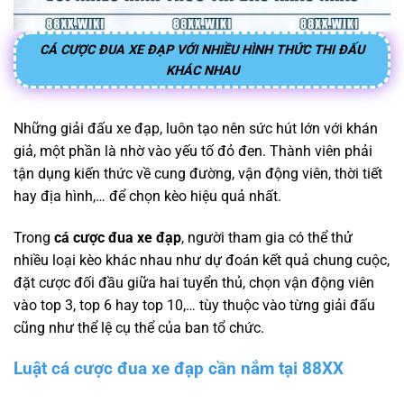
CÁ CƯỢC ĐUA XE ĐẠP VỚI NHIỀU HÌNH THỨC THI ĐẤU
KHÁC NHAU
Những giải đấu xe đạp, luôn tạo nên sức hút lớn với khán
giả, một phần là nhờ vào yếu tố đỏ đen. Thành viên phải
tận dụng kiến thức về cung đường, vận động viên, thời tiết
hay địa hình,… để chọn kèo hiệu quả nhất.
Trong
cá cược đua xe đạp
, người tham gia có thể thử
nhiều loại kèo khác nhau như dự đoán kết quả chung cuộc,
đặt cược đối đầu giữa hai tuyển thủ, chọn vận động viên
vào top 3, top 6 hay top 10,… tùy thuộc vào từng giải đấu
cũng như thể lệ cụ thể của ban tổ chức.
Luật cá cược đua xe đạp cần nắm tại 88XX