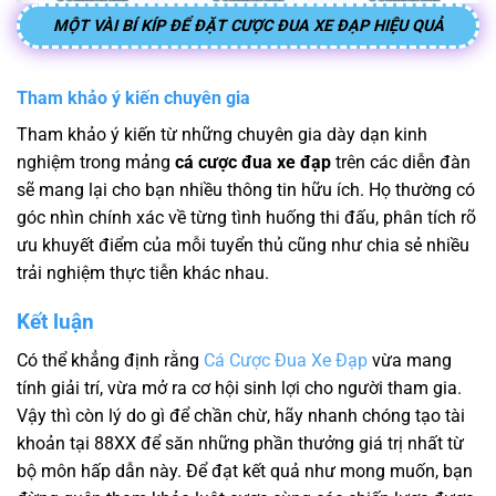
MỘT VÀI BÍ KÍP ĐỂ ĐẶT CƯỢC ĐUA XE ĐẠP HIỆU QUẢ
Tham khảo ý kiến chuyên gia
Tham khảo ý kiến từ những chuyên gia dày dạn kinh
nghiệm trong mảng
cá cược đua xe đạp
trên các diễn đàn
sẽ mang lại cho bạn nhiều thông tin hữu ích. Họ thường có
góc nhìn chính xác về từng tình huống thi đấu, phân tích rõ
ưu khuyết điểm của mỗi tuyển thủ cũng như chia sẻ nhiều
trải nghiệm thực tiễn khác nhau.
Kết luận
Có thể khẳng định rằng
Cá Cược Đua Xe Đạp
vừa mang
tính giải trí, vừa mở ra cơ hội sinh lợi cho người tham gia.
Vậy thì còn lý do gì để chần chừ, hãy nhanh chóng tạo tài
khoản tại 88XX để săn những phần thưởng giá trị nhất từ
bộ môn hấp dẫn này. Để đạt kết quả như mong muốn, bạn