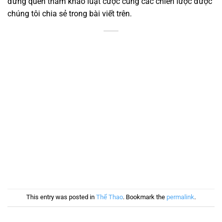
đừng quên tham khảo luật cược cùng các chiến lược được
chúng tôi chia sẻ trong bài viết trên.
This entry was posted in
Thể Thao
. Bookmark the
permalink
.