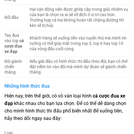
Hai vận động viên được ghép cặp trong giải, nhiệm vụ
của bạn là chọn ra ai sẽ về đích ở vị trí cao hơn.
Đối đầu
Trường hợp cả hai không hoàn tất chặng đường thì
kèo sẽ bị hủy.
Tay đua
Khách hàng sẽ xuống tiền vào tuyển thủ mà mình tin
vào top
cá
tưởng có thể góp mặt trong top 3, top 6 hay top 10
cược đua
của vòng đấu cuối cùng.
xe đạp
Đội giành
Nếu giải đấu có hình thức thi đấu theo đội, bạn có thể
chiến
đặt niềm tin vào đội mà mình dự đoán sẽ giành chiến
thắng
thắng.
Những hình thức đua
Hiện nay, trên thế giới, có vô vàn loại hình
cá cược đua xe
đạp
khác nhau cho bạn lựa chọn. Để có thể dễ dàng chọn
cho mình hình thức thi đấu phổ biến nhất để xuống tiền,
hãy theo dõi ngay sau đây:
Loại