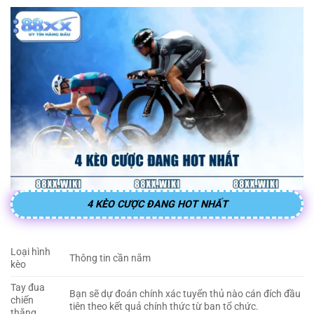
4 KÈO CƯỢC ĐANG HOT NHẤT
Loại hình
Thông tin cần nắm
kèo
Tay đua
Bạn sẽ dự đoán chính xác tuyển thủ nào cán đích đầu
chiến
tiên theo kết quả chính thức từ ban tổ chức.
thắng