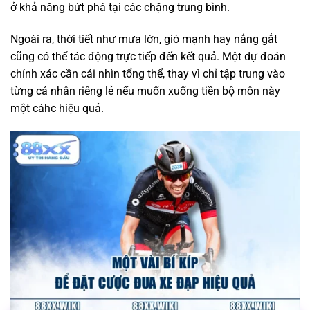
ở khả năng bứt phá tại các chặng trung bình.
Ngoài ra, thời tiết như mưa lớn, gió mạnh hay nắng gắt
cũng có thể tác động trực tiếp đến kết quả. Một dự đoán
chính xác cần cái nhìn tổng thể, thay vì chỉ tập trung vào
từng cá nhân riêng lẻ nếu muốn xuống tiền bộ môn này
một cáhc hiệu quả.