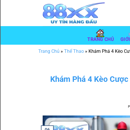
Skip
to
content
TRANG CHỦ
GIỚ
Trang Chủ
»
Thể Thao
»
Khám Phá 4 Kèo Cượ
Khám Phá 4 Kèo Cược 
06