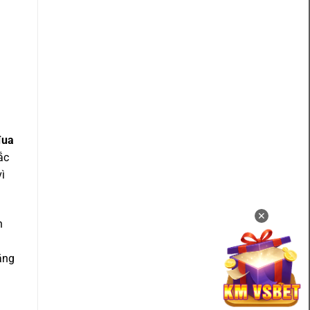
đua
ắc
ì
✕
n
ặng