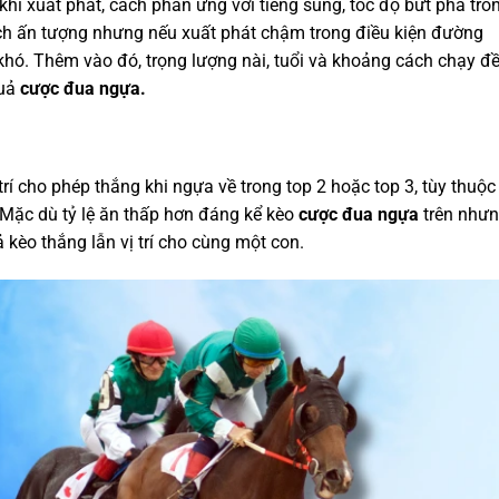
i xuất phát, cách phản ứng với tiếng súng, tốc độ bứt phá tro
ích ấn tượng nhưng nếu xuất phát chậm trong điều kiện đường
khó. Thêm vào đó, trọng lượng nài, tuổi và khoảng cách chạy đ
quả
cược đua ngựa.
trí cho phép thắng khi ngựa về trong top 2 hoặc top 3, tùy thuộc
 Mặc dù tỷ lệ ăn thấp hơn đáng kể kèo
cược đua ngựa
trên như
 kèo thắng lẫn vị trí cho cùng một con.