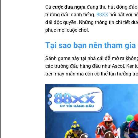
Cá
cược đua ngựa
đang thu hút đông đảo n
trường đấu danh tiếng.
88XX
nổi bật với h
đãi độc quyền. Những thông tin chi tiết dư
phục mọi cuộc chơi.
Tại sao bạn nên tham gi
Sảnh game này tại nhà cái đã mở ra không 
các trường đấu hàng đầu như Ascot, Kent
trên may mắn mà còn có thể tận hưởng tr