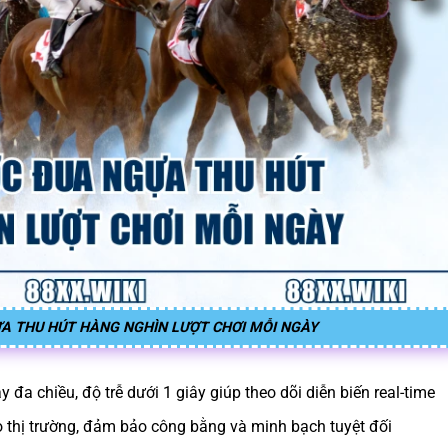
A THU HÚT HÀNG NGHÌN LƯỢT CHƠI MỖI NGÀY
 đa chiều, độ trễ dưới 1 giây giúp theo dõi diễn biến real-time
eo thị trường, đảm bảo công bằng và minh bạch tuyệt đối