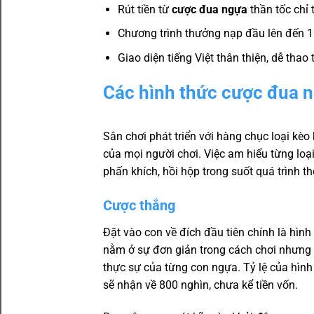
Rút tiền từ
cược đua ngựa
thần tốc chỉ 
Chương trình thưởng nạp đầu lên đến 1
Giao diện tiếng Việt thân thiện, dễ tha
Các hình thức cược đua n
Sân chơi phát triển với hàng chục loại kè
của mọi người chơi. Việc am hiểu từng loạ
phấn khích, hồi hộp trong suốt quá trình th
Cược thắng
Đặt vào con về đích đầu tiên chính là hìn
nằm ở sự đơn giản trong cách chơi nhưng l
thực sự của từng con ngựa. Tỷ lệ của hìn
sẽ nhận về 800 nghìn, chưa kể tiền vốn.