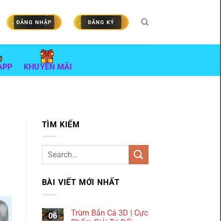
ĐĂNG NHẬP
ĐĂNG KÝ
APP
KHUYẾN MÃI
TÌM KIẾM
BÀI VIẾT MỚI NHẤT
Trùm Bắn Cá 3D | Cực
06