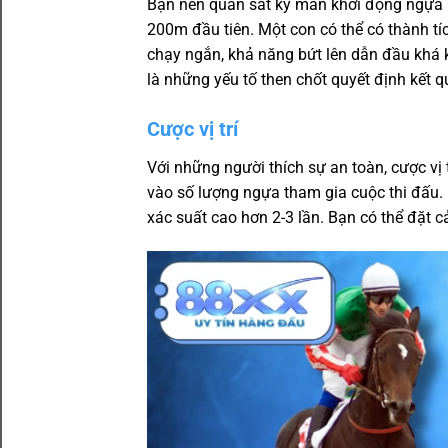
Bạn nên quan sát kỹ màn khởi động ngựa kh
200m đầu tiên. Một con có thể có thành t
chạy ngắn, khả năng bứt lên dẫn đầu khá 
là những yếu tố then chốt quyết định kết 
Cược vị trí
Với những người thích sự an toàn, cược vị 
vào số lượng ngựa tham gia cuộc thi đấu.
xác suất cao hơn 2-3 lần. Bạn có thể đặt cả