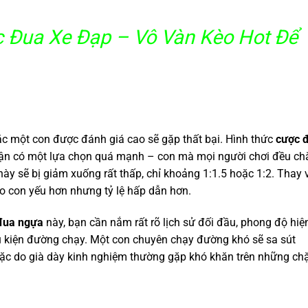
 Đua Xe Đạp – Vô Vàn Kèo Hot Để
ắc một con được đánh giá cao sẽ gặp thất bại. Hình thức
cược 
trận có một lựa chọn quá mạnh – con mà mọi người chơi đều ch
này sẽ bị giảm xuống rất thấp, chỉ khoảng 1:1.5 hoặc 1:2. Thay v
cho con yếu hơn nhưng tỷ lệ hấp dẫn hơn.
đua ngựa
này, bạn cần nắm rất rõ lịch sử đối đầu, phong độ hiệ
iều kiện đường chạy. Một con chuyên chạy đường khó sẽ sa sút
hoặc do già dày kinh nghiệm thường gặp khó khăn trên những ch