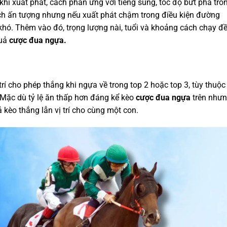
i xuất phát, cách phản ứng với tiếng súng, tốc độ bứt phá tro
ích ấn tượng nhưng nếu xuất phát chậm trong điều kiện đường
khó. Thêm vào đó, trọng lượng nài, tuổi và khoảng cách chạy đ
quả
cược đua ngựa.
trí cho phép thắng khi ngựa về trong top 2 hoặc top 3, tùy thuộc
 Mặc dù tỷ lệ ăn thấp hơn đáng kể kèo
cược đua ngựa
trên như
 kèo thắng lẫn vị trí cho cùng một con.