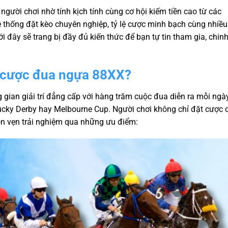
gười chơi nhờ tính kịch tính cùng cơ hội kiếm tiền cao từ các
ệ thống đặt kèo chuyên nghiệp, tỷ lệ cược minh bạch cùng nhiề
ới đây sẽ trang bị đầy đủ kiến thức để bạn tự tin tham gia, chin
a cược đua ngựa 88XX?
gian giải trí đẳng cấp với hàng trăm cuộc đua diễn ra mỗi ngà
ucky Derby hay Melbourne Cup. Người chơi không chỉ đặt cược 
ọn vẹn trải nghiệm qua những ưu điểm: