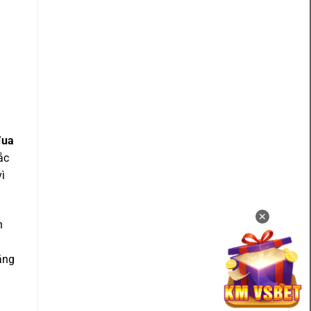
đua
ắc
ì
✕
n
ặng