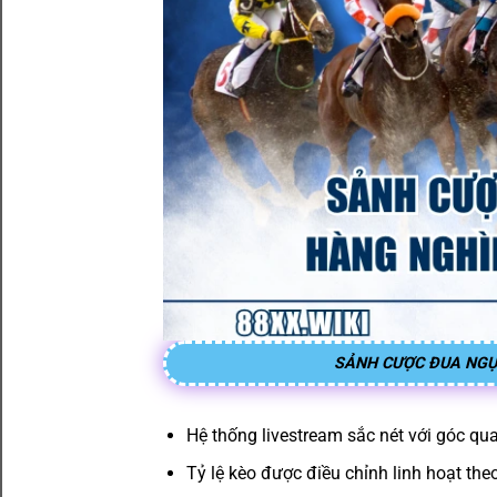
SẢNH CƯỢC ĐUA NGỰ
Hệ thống livestream sắc nét với góc quay
Tỷ lệ kèo được điều chỉnh linh hoạt th