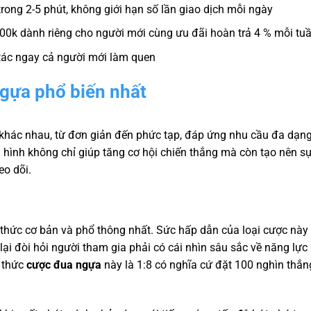
trong 2-5 phút, không giới hạn số lần giao dịch mỗi ngày
00k dành riêng cho người mới cùng ưu đãi hoàn trả 4 % mỗi tu
o tác ngay cả người mới làm quen
gựa phổ biến nhất
o khác nhau, từ đơn giản đến phức tạp, đáp ứng nhu cầu đa dạn
i hình không chỉ giúp tăng cơ hội chiến thắng mà còn tạo nên s
eo dõi.
h thức cơ bản và phổ thông nhất. Sức hấp dẫn của loại cược này
ại đòi hỏi người tham gia phải có cái nhìn sâu sắc về năng lực
h thức
cược đua ngựa
này là 1:8 có nghĩa cứ đặt 100 nghìn thắn