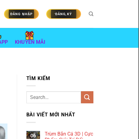
ĐĂNG NHẬP
ĐĂNG KÝ
APP
KHUYẾN MÃI
TÌM KIẾM
BÀI VIẾT MỚI NHẤT
Trùm Bắn Cá 3D | Cực
06