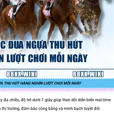
A THU HÚT HÀNG NGHÌN LƯỢT CHƠI MỖI NGÀY
 đa chiều, độ trễ dưới 1 giây giúp theo dõi diễn biến real-time
eo thị trường, đảm bảo công bằng và minh bạch tuyệt đối