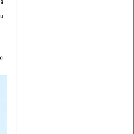
ng
ều
ng