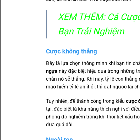
XEM THÊM:
Cá Cược
Bạn Trải Nghiệm
Cược không thắng
Đây là lựa chọn thông minh khi bạn tin ch
ngựa
này đặc biệt hiệu quả trong những 
chắn nó sẽ thắng. Khi này, tỷ lệ con thắng 
mạo hiểm tỷ lệ ăn ít ỏi, thì đặt ngược lại 
Tuy nhiên, để thành công trong kiểu
cược 
tại, đặc biệt là khả năng thích nghi với đ
phong độ nghiêm trọng khi thời tiết xấu 
đua quá dài.
Ngoài top