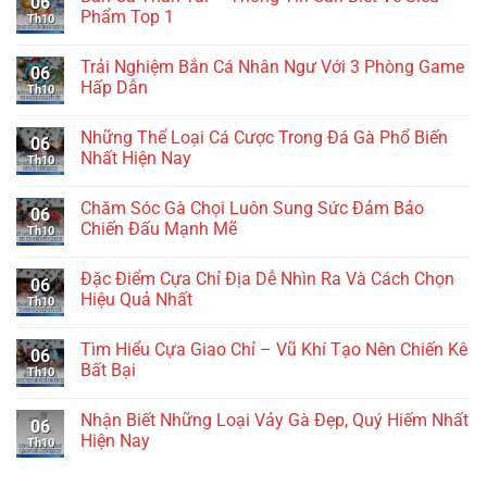
06
Phẩm Top 1
Th10
Trải Nghiệm Bắn Cá Nhân Ngư Với 3 Phòng Game
06
Hấp Dẫn
Th10
Những Thể Loại Cá Cược Trong Đá Gà Phổ Biến
06
Nhất Hiện Nay
Th10
Chăm Sóc Gà Chọi Luôn Sung Sức Đảm Bảo
06
Chiến Đấu Mạnh Mẽ
Th10
Đặc Điểm Cựa Chỉ Địa Dễ Nhìn Ra Và Cách Chọn
06
Hiệu Quả Nhất
Th10
Tìm Hiểu Cựa Giao Chỉ – Vũ Khí Tạo Nên Chiến Kê
06
Bất Bại
Th10
Nhận Biết Những Loại Vảy Gà Đẹp, Quý Hiếm Nhất
06
Hiện Nay
Th10