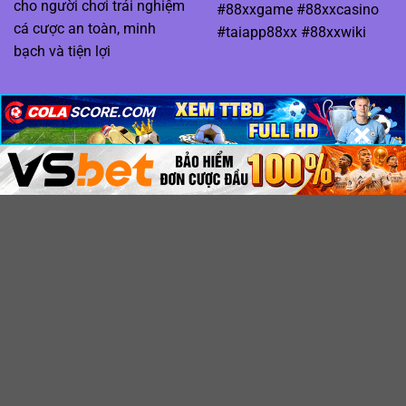
cho người chơi trải nghiệm
#88xxgame #88xxcasino
cá cược an toàn, minh
#taiapp88xx #88xxwiki
bạch và tiện lợi
VỀ CHÚNG
HƯỚNG DẪN
×
×
×
TÔI
NHANH
Giới thiệu
Hợp Tác đại lý
Quy định chúng tôi
FAQ thường gặp
Chính sách bảo mật
Hướng dẫn nạp tiền
Liên hệ
Hướng dẫn tham gia
Điều khoản điều kiện
Hướng dẫn rút tiền