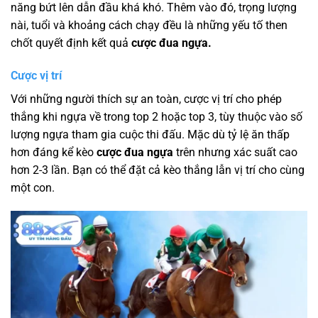
năng bứt lên dẫn đầu khá khó. Thêm vào đó, trọng lượng
nài, tuổi và khoảng cách chạy đều là những yếu tố then
chốt quyết định kết quả
cược đua ngựa.
Cược vị trí
Với những người thích sự an toàn, cược vị trí cho phép
thắng khi ngựa về trong top 2 hoặc top 3, tùy thuộc vào số
lượng ngựa tham gia cuộc thi đấu. Mặc dù tỷ lệ ăn thấp
hơn đáng kể kèo
cược đua ngựa
trên nhưng xác suất cao
hơn 2-3 lần. Bạn có thể đặt cả kèo thắng lẫn vị trí cho cùng
một con.