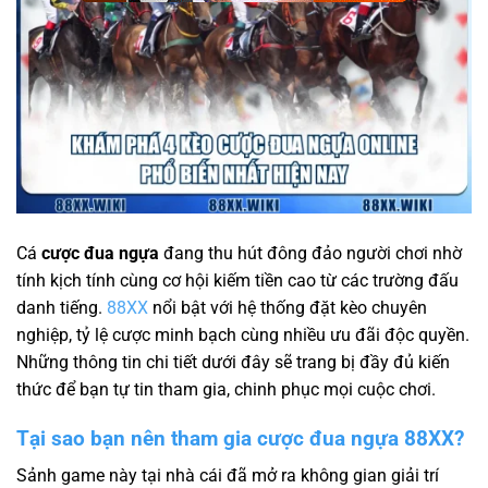
Cá
cược đua ngựa
đang thu hút đông đảo người chơi nhờ
tính kịch tính cùng cơ hội kiếm tiền cao từ các trường đấu
danh tiếng.
88XX
nổi bật với hệ thống đặt kèo chuyên
nghiệp, tỷ lệ cược minh bạch cùng nhiều ưu đãi độc quyền.
Những thông tin chi tiết dưới đây sẽ trang bị đầy đủ kiến
thức để bạn tự tin tham gia, chinh phục mọi cuộc chơi.
Tại sao bạn nên tham gia cược đua ngựa 88XX?
Sảnh game này tại nhà cái đã mở ra không gian giải trí