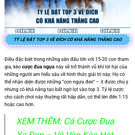
TỶ LỆ ĐẶT TOP 3 VỀ ĐÍCH CÓ KHẢ NĂNG THẮNG CAO
Điều đặc biệt trong những sân đấu lớn với 15-20 con tham
gia, kèo
cược đua ngựa
này sẽ trở thành vũ khí lợi hại của
những người am hiểu sâu về hình thức giải trí này. Họ có
thể nhận diện được những “con ngựa đen” – ít được chú ý
nhưng có khả năng tạo bất ngờ lọt vào top 3. Tỷ lệ cược
cho cách chơi này thường rất hấp dẫn, có thể lên đến 1:15
hoặc cao hơn.
XEM THÊM:
Cá Cược Đua