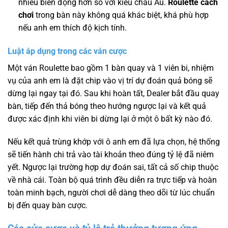
nhiều biến động hơn so với kiểu châu Âu.
Roulette cách
chơi
trong bàn này không quá khác biệt, khá phù hợp
nếu anh em thích độ kịch tính.
Luật áp dụng trong các ván cược
Một ván Roulette bao gồm 1 bàn quay và 1 viên bi, nhiệm
vụ của anh em là đặt chip vào vị trí dự đoán quả bóng sẽ
dừng lại ngay tại đó. Sau khi hoàn tất, Dealer bắt đầu quay
bàn, tiếp đến thả bóng theo hướng ngược lại và kết quả
được xác định khi viên bi dừng lại ở một ô bất kỳ nào đó.
Nếu kết quả trùng khớp với ô anh em đã lựa chọn, hệ thống
sẽ tiến hành chi trả vào tài khoản theo đúng tỷ lệ đã niêm
yết. Ngược lại trường hợp dự đoán sai, tất cả số chip thuộc
về nhà cái. Toàn bộ quá trình đều diễn ra trực tiếp và hoàn
toàn minh bạch, người chơi dễ dàng theo dõi từ lúc chuẩn
bị đến quay bàn cược.