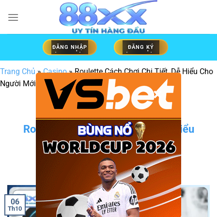
Skip
to
content
ĐĂNG NHẬP
ĐĂNG KÝ
Trang Chủ
»
Casino
»
Roulette Cách Chơi Chi Tiết, Dễ Hiểu Cho
Người Mới Bắt Đầu
×
CASINO
Roulette Cách Chơi Chi Tiết, Dễ Hiểu
Cho Người Mới Bắt Đầu
POSTED ON
06/10/2025
BY
BEAR
06
Th10