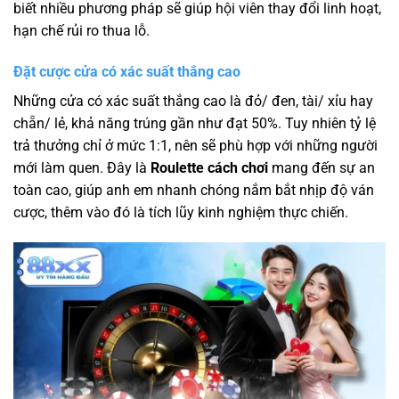
biết nhiều phương pháp sẽ giúp hội viên thay đổi linh hoạt,
hạn chế rủi ro thua lỗ.
Đặt cược cửa có xác suất thắng cao
Những cửa có xác suất thắng cao là đỏ/ đen, tài/ xỉu hay
chẵn/ lẻ, khả năng trúng gần như đạt 50%. Tuy nhiên tỷ lệ
trả thưởng chỉ ở mức 1:1, nên sẽ phù hợp với những người
mới làm quen. Đây là
Roulette cách chơi
mang đến sự an
toàn cao, giúp anh em nhanh chóng nắm bắt nhịp độ ván
cược, thêm vào đó là tích lũy kinh nghiệm thực chiến.