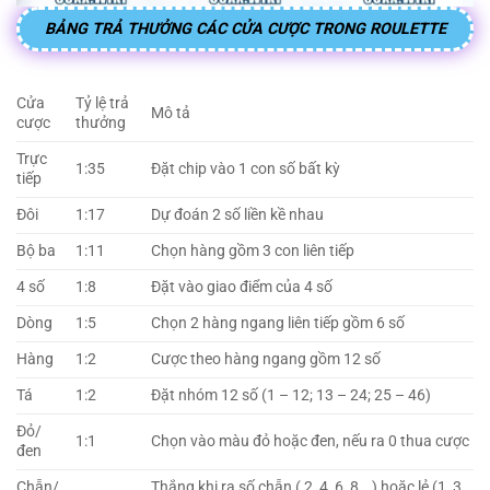
BẢNG TRẢ THƯỞNG CÁC CỬA CƯỢC TRONG ROULETTE
Cửa
Tỷ lệ trả
Mô tả
cược
thưởng
Trực
1:35
Đặt chip vào 1 con số bất kỳ
tiếp
Đôi
1:17
Dự đoán 2 số liền kề nhau
Bộ ba
1:11
Chọn hàng gồm 3 con liên tiếp
4 số
1:8
Đặt vào giao điểm của 4 số
Dòng
1:5
Chọn 2 hàng ngang liên tiếp gồm 6 số
Hàng
1:2
Cược theo hàng ngang gồm 12 số
Tá
1:2
Đặt nhóm 12 số (1 – 12; 13 – 24; 25 – 46)
Đỏ/
1:1
Chọn vào màu đỏ hoặc đen, nếu ra 0 thua cược
đen
Chẵn/
Thắng khi ra số chẵn ( 2, 4, 6, 8,…) hoặc lẻ (1, 3,