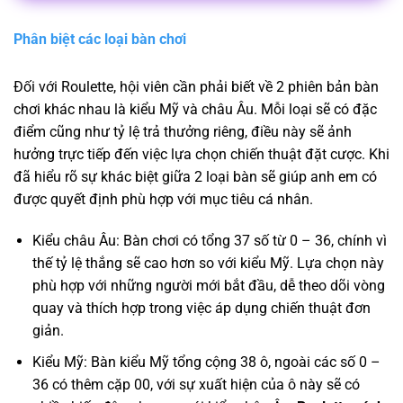
Phân biệt các loại bàn chơi
Đối với Roulette, hội viên cần phải biết về 2 phiên bản bàn
chơi khác nhau là kiểu Mỹ và châu Âu. Mỗi loại sẽ có đặc
điểm cũng như tỷ lệ trả thưởng riêng, điều này sẽ ảnh
hưởng trực tiếp đến việc lựa chọn chiến thuật đặt cược. Khi
đã hiểu rõ sự khác biệt giữa 2 loại bàn sẽ giúp anh em có
được quyết định phù hợp với mục tiêu cá nhân.
Kiểu châu Âu: Bàn chơi có tổng 37 số từ 0 – 36, chính vì
thế tỷ lệ thắng sẽ cao hơn so với kiểu Mỹ. Lựa chọn này
phù hợp với những người mới bắt đầu, dễ theo dõi vòng
quay và thích hợp trong việc áp dụng chiến thuật đơn
giản.
Kiểu Mỹ: Bàn kiểu Mỹ tổng cộng 38 ô, ngoài các số 0 –
36 có thêm cặp 00, với sự xuất hiện của ô này sẽ có