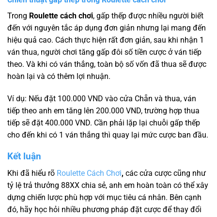
Trong
Roulette cách chơi
, gấp thếp được nhiều người biết
đến với nguyên tắc áp dụng đơn giản nhưng lại mang đến
hiệu quả cao. Cách thực hiện rất đơn giản, sau khi nhận 1
ván thua, người chơi tăng gấp đôi số tiền cược ở ván tiếp
theo. Và khi có ván thắng, toàn bộ số vốn đã thua sẽ được
hoàn lại và có thêm lợi nhuận.
Ví dụ: Nếu đặt 100.000 VND vào cửa Chẵn và thua, ván
tiếp theo anh em tăng lên 200.000 VND, trường hợp thua
tiếp sẽ đặt 400.000 VND. Cần phải lặp lại chuỗi gấp thếp
cho đến khi có 1 ván thắng thì quay lại mức cược ban đầu.
Kết luận
Khi đã hiểu rõ
Roulette Cách Chơi
,
các cửa cược cũng như
tỷ lệ trả thưởng 88XX chia sẻ, anh em hoàn toàn có thể xây
dựng chiến lược phù hợp với mục tiêu cá nhân. Bên cạnh
đó, hãy học hỏi nhiều phương pháp đặt cược để thay đổi