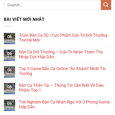
BÀI VIẾT MỚI NHẤT
Trùm Bắn Cá 3D | Cực Phẩm Giải Trí Đổi Thưởng
06
Thế Hệ Mới
Th10
Bắn Cá Đổi Thưởng – Giải Trí Nhận Thêm Thu
06
Nhập Cực Hấp Dẫn
Th10
Top 5 Game Bắn Cá Online “Ăn Khách” Nhất Thị
06
Trường
Th10
Bắn Cá Thần Tài – Thông Tin Cần Biết Về Siêu
06
Phẩm Top 1
Th10
Trải Nghiệm Bắn Cá Nhân Ngư Với 3 Phòng Game
06
Hấp Dẫn
Th10