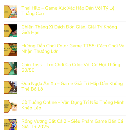
Thai Hilo – Game Xúc Xắc Hấp Dẫn Với Tỷ Lệ
Thắng Cao
Chiến Thắng Xì Dách Đơn Giản, Giải Trí Không
Giới Hạn!
Hướng Dẫn Chơi Color Game TT88: Cách Chơi Và
Nhận Thưởng Lớn
Coin Toss – Trò Chơi Cá Cược Với Cơ Hội Thắng
50/50
Đua Ngựa Ăn Xu – Game Giải Trí Hấp Dẫn Không
Thể Bỏ Lỡ
Cờ Tướng Online – Vận Dụng Trí Não Thông Minh,
Khéo Léo
Rồng Vương Bắt Cá 2 – Siêu Phẩm Game Bắn Cá
Giải Trí 2025