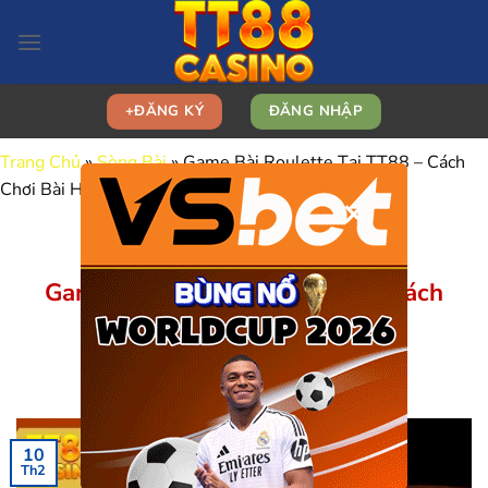
Bỏ
qua
nội
dung
+ĐĂNG KÝ
ĐĂNG NHẬP
Trang Chủ
»
Sòng Bài
»
Game Bài Roulette Tại TT88 – Cách
Chơi Bài Hay Như Cao Thủ
×
SÒNG BÀI
Game Bài Roulette Tại TT88 – Cách
Chơi Bài Hay Như Cao Thủ
ĐĂNG VÀO
10/02/2025
BỞI
BEAR
10
Th2