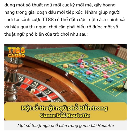
dụng một số thuật ngữ mới cực kỳ mới mẻ, gây hoang
hang trong giai đoạn đầu mới tiếp xúc. Nhằm giúp người
chơi tại sảnh cược
TT88 có thể đặt cược một cách chính xác
và hiệu quả thì người chơi cần phải hiểu rõ được một số
thuật ngữ phổ biến của trò chơi như sau:
Một số thuật ngữ phổ biến trong game bài Roulette