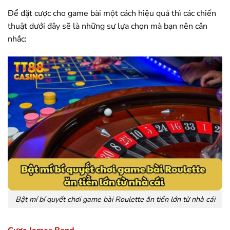
Để đặt cược cho game bài một cách hiệu quả thì các chiến
thuật dưới đây sẽ là những sự lựa chọn mà bạn nên cân
nhắc:
Bật mí bí quyết chơi game bài Roulette ăn tiền lớn từ nhà cái