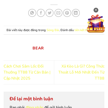
✕
Bài viết này được đăng trong
Sòng Bài
. Đánh dấu
liên kết thường trực
.
BEAR
Cách Chơi Sâm Lốc Đổi
Xả Kèo Là Gì? Công Thức
Thưởng TT88 Từ Căn Bản |
Thoát Lỗ Mới Nhất Đến Từ
Cập Nhật 2025
TT88
Để lại một bình luận
Bạn phải
đăng nhập
để gửi bình luận.