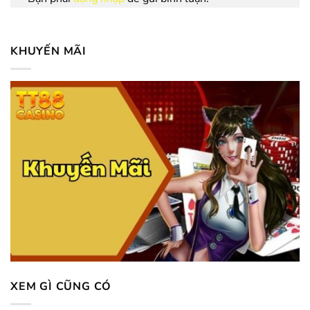
KHUYẾN MÃI
XEM GÌ CŨNG CÓ