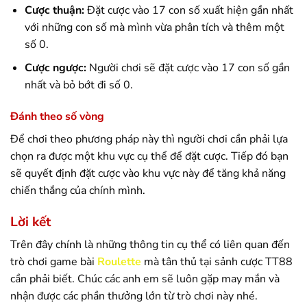
Cược thuận:
Đặt cược vào 17 con số xuất hiện gần nhất
với những con số mà mình vừa phân tích và thêm một
số 0.
Cược ngược:
Người chơi sẽ đặt cược vào 17 con số gần
nhất và bỏ bớt đi số 0.
Đánh theo số vòng
Để chơi theo phương pháp này thì người chơi cần phải lựa
chọn ra được một khu vực cụ thể để đặt cược. Tiếp đó bạn
sẽ quyết định đặt cược vào khu vực này để tăng khả năng
chiến thắng của chính mình.
Lời kết
Trên đây chính là những thông tin cụ thể có liên quan đến
trò chơi game bài
Roulette
mà tân thủ tại sảnh cược TT88
cần phải biết. Chúc các anh em sẽ luôn gặp may mắn và
nhận được các phần thưởng lớn từ trò chơi này nhé.