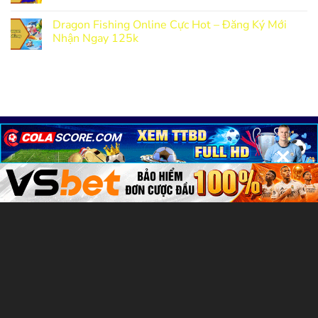
Dragon Fishing Online Cực Hot – Đăng Ký Mới
Nhận Ngay 125k
×
×
×
VỀ CHÚNG TÔI
Giới thiệu
Liên Hệ
Chính Sách Bảo Mật
Hợp Tác Đại Lý
Quy Định Chúng Tôi