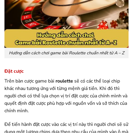
Hướng dẫn cách chơi game bài Roulette chuẩn nhất từ A – Z
Đặt cược
Trên bàn cược game bài
roulette
sẽ có các thể loại chip
khác nhau tương ứng với từng mệnh giá tiền. Khi đó thì
người chơi có thể lựa chọn vị trí đặt cược của chính mình và
quyết định đặt cược phù hợp với nguồn vốn và sở thích của
chính mình.
Để tiến hành đặt cược vào các vị trí này thì người chơi sẽ sử
dụng một lượng chips dựa theo nhu cầu của mình vào ô mà