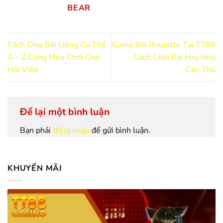
BEAR
Cách Chia Bài Liêng Cụ Thể
Game Bài Roulette Tại TT88
A – Z Cùng Mẹo Chơi Cho
– Cách Chơi Bài Hay Như
Hội Viên
Cao Thủ
Để lại một bình luận
Bạn phải
đăng nhập
để gửi bình luận.
KHUYẾN MÃI