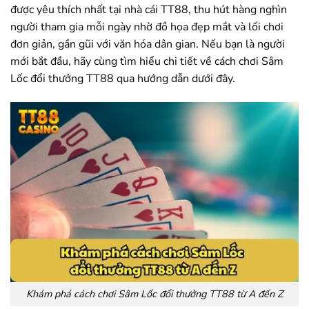
được yêu thích nhất tại nhà cái TT88, thu hút hàng nghìn
người tham gia mỗi ngày nhờ đồ họa đẹp mắt và lối chơi
đơn giản, gần gũi với văn hóa dân gian. Nếu bạn là người
mới bắt đầu, hãy cùng tìm hiểu chi tiết về cách chơi Sâm
Lốc đổi thưởng TT88 qua hướng dẫn dưới đây.
Khám phá cách chơi Sâm Lốc đổi thưởng TT88 từ A đến Z