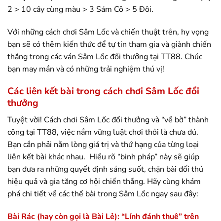
2 > 10 cây cùng màu > 3 Sám Cô > 5 Đôi.
Với những cách chơi Sâm Lốc và chiến thuật trên, hy vọng
bạn sẽ có thêm kiến thức để tự tin tham gia và giành chiến
thắng trong các ván Sâm Lốc đổi thưởng tại TT88. Chúc
bạn may mắn và có những trải nghiệm thú vị!
Các liên kết bài trong cách chơi Sâm Lốc đổi
thưởng
Tuyệt vời! Cách chơi Sâm Lốc đổi thưởng và “về bờ” thành
công tại TT88, việc nắm vững luật chơi thôi là chưa đủ.
Bạn cần phải nằm lòng giá trị và thứ hạng của từng loại
liên kết bài khác nhau. Hiểu rõ “binh pháp” này sẽ giúp
bạn đưa ra những quyết định sáng suốt, chặn bài đối thủ
hiệu quả và gia tăng cơ hội chiến thắng. Hãy cùng khám
phá chi tiết về các thế bài trong Sâm Lốc ngay sau đây:
Bài Rác (hay còn gọi là Bài Lẻ): “Lính đánh thuê” trên