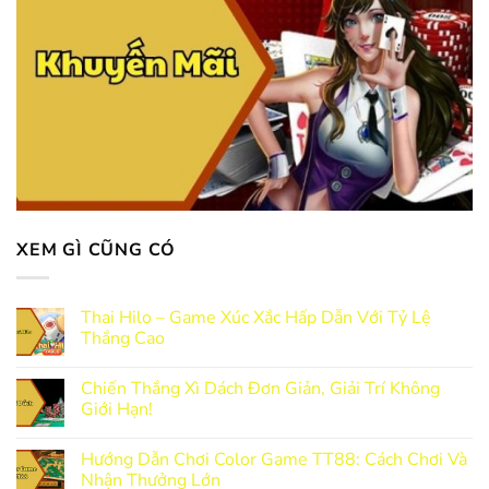
XEM GÌ CŨNG CÓ
Thai Hilo – Game Xúc Xắc Hấp Dẫn Với Tỷ Lệ
Thắng Cao
Chiến Thắng Xì Dách Đơn Giản, Giải Trí Không
Giới Hạn!
Hướng Dẫn Chơi Color Game TT88: Cách Chơi Và
Nhận Thưởng Lớn