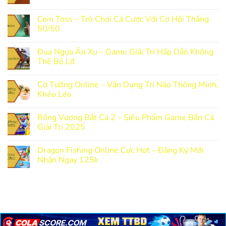
Coin Toss – Trò Chơi Cá Cược Với Cơ Hội Thắng
50/50
Đua Ngựa Ăn Xu – Game Giải Trí Hấp Dẫn Không
Thể Bỏ Lỡ
Cờ Tướng Online – Vận Dụng Trí Não Thông Minh,
Khéo Léo
Rồng Vương Bắt Cá 2 – Siêu Phẩm Game Bắn Cá
Giải Trí 2025
Dragon Fishing Online Cực Hot – Đăng Ký Mới
Nhận Ngay 125k