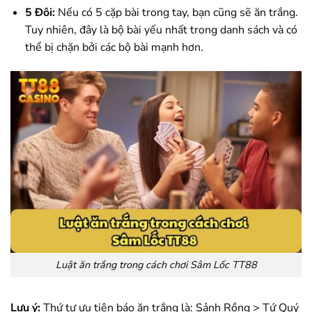
5 Đôi:
Nếu có 5 cặp bài trong tay, bạn cũng sẽ ăn trắng.
Tuy nhiên, đây là bộ bài yếu nhất trong danh sách và có
thể bị chặn bởi các bộ bài mạnh hơn.
Luật ăn trắng trong cách chơi Sâm Lốc TT88
Lưu ý:
Thứ tự ưu tiên báo ăn trắng là: Sảnh Rồng > Tứ Quý