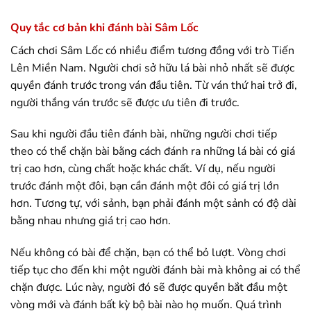
Quy tắc cơ bản khi đánh bài Sâm Lốc
Cách chơi Sâm Lốc có nhiều điểm tương đồng với trò Tiến
Lên Miền Nam. Người chơi sở hữu lá bài nhỏ nhất sẽ được
quyền đánh trước trong ván đầu tiên. Từ ván thứ hai trở đi,
người thắng ván trước sẽ được ưu tiên đi trước.
Sau khi người đầu tiên đánh bài, những người chơi tiếp
theo có thể chặn bài bằng cách đánh ra những lá bài có giá
trị cao hơn, cùng chất hoặc khác chất. Ví dụ, nếu người
trước đánh một đôi, bạn cần đánh một đôi có giá trị lớn
hơn. Tương tự, với sảnh, bạn phải đánh một sảnh có độ dài
bằng nhau nhưng giá trị cao hơn.
Nếu không có bài để chặn, bạn có thể bỏ lượt. Vòng chơi
tiếp tục cho đến khi một người đánh bài mà không ai có thể
chặn được. Lúc này, người đó sẽ được quyền bắt đầu một
vòng mới và đánh bất kỳ bộ bài nào họ muốn. Quá trình