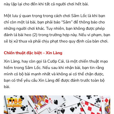
này lặp lại cho đến khi tất cả người chơi hết bài.
Một lưu ý quan trọng trong cách chơi Sâm Lốc là khi bạn
chỉ còn một lá bài, bạn phải báo “Sâm” để thông báo cho
những người chơi khác. Tuy nhiên, bạn không được phép
đánh lá bài heo (2) trong trường hợp này. Nếu vi phạm, bạn
sẽ bị xử thua và phải chịu phạt theo quy định của bàn chơi.
Chiến thuật đặc biệt – Xin Làng
Xin Làng, hay còn gọi là Cướp Cái, là một chiến thuật mạo
hiểm trong Sâm Lốc. Nếu sau khi nhận bài, bạn tin rằng
mình có bộ bài mạnh nhất và không ai có thể chặn được,
bạn có thể yêu cầu Xin Làng để được đánh trước toàn bộ
bài.