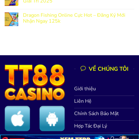
Giải Trí 2025
Dragon Fishing Online Cực Hot – Đăng Ký Mới
Nhận Ngay 125k
VỀ CHÚNG TÔI
Giới thiệu
Liên Hệ
Chính Sách Bảo Mật
Hợp Tác Đại Lý
Quy Định Chúng Tôi