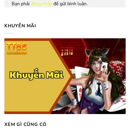
Bạn phải
đăng nhập
để gửi bình luận.
KHUYẾN MÃI
XEM GÌ CŨNG CÓ