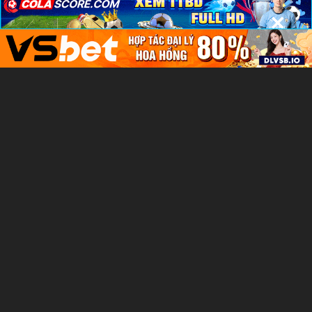
×
×
×
HƯỚNG DẪN NHANH
Hướng Dẫn Đăng Ký
Hướng Dẫn Rút Tiền
Tải APP
Khuyến Mãi
FAQ Thường Gặp