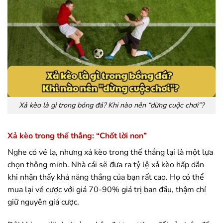
Xả kèo là gì trong bóng đá? Khi nào nên “dừng cuộc chơi”?
Xả kèo trong thế thắng: “Chốt lời non”
Nghe có vẻ lạ, nhưng xả kèo trong thế thắng lại là một lựa
chọn thông minh. Nhà cái sẽ đưa ra tỷ lệ xả kèo hấp dẫn
khi nhận thấy khả năng thắng của bạn rất cao. Họ có thể
mua lại vé cược với giá 70-90% giá trị ban đầu, thậm chí
giữ nguyên giá cược.