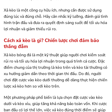
Xả kèo là một công cụ hữu ích, nhưng cần được sử dụng
đúng lúc và đúng chỗ. Hãy cân nhắc kỹ lưỡng, đánh giá tình
hình trận đấu và đưa ra quyết định sáng suốt để tối ưu hóa
lợi nhuận và giảm thiểu rủi ro.
Cách xả kèo là gì? Chiến lược chơi đảm bảo
thắng đẫm
Xả kèo bóng đá là một kỹ thuật giúp người chơi kiểm soát
rủi ro và tối ưu hóa lợi nhuận trong quá trình cá cược. Đặc
điểm chung của thị trường là kèo trên và kèo tài thường có
xu hướng giảm dần theo thời gian thi đấu. Do đó, người
chơi đặt cược vào kèo dưới thường dễ dàng thực hiện chiến
lược xả kèo hơn so với kèo trên.
Một phương pháp phổ biến là lựa chọn đặt cược vào kèo
dưới và kèo xỉu, giúp tăng khả năng bảo toàn vốn. Khi cược
ban đầu có lợi thế lớn, việc xả kèo đúng thời điểm sẽ giúp