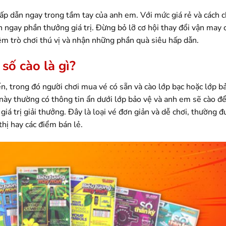
p dẫn ngay trong tầm tay của anh em. Với mức giá rẻ và cách c
n ngay phần thưởng giá trị. Đừng bỏ lỡ cơ hội thay đổi vận may 
ệm trò chơi thú vị và nhận những phần quà siêu hấp dẫn.
 số cào là gì?
ến, trong đó người chơi mua vé có sẵn và cào lớp bạc hoặc lớp b
này thường có thông tin ẩn dưới lớp bảo vệ và anh em sẽ cào đ
giá trị giải thưởng. Đây là loại vé đơn giản và dễ chơi, thường đ
 thị hay các điểm bán lẻ.