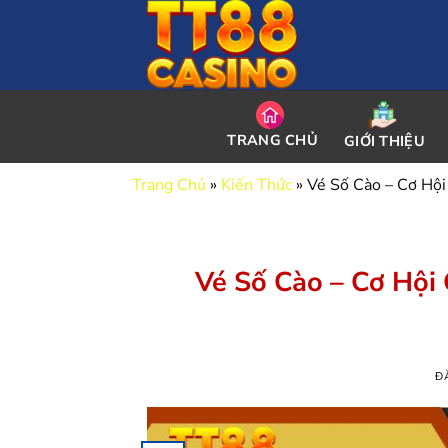
Bỏ
qua
nội
dung
TRANG CHỦ
GIỚI THIỆU
Trang Chủ
»
Kiến Thức
»
Vé Số Cào – Cơ Hội
Vé Số Cào – Cơ Hội
Đ