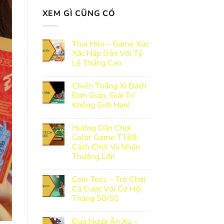
XEM GÌ CŨNG CÓ
Thai Hilo – Game Xúc
Xắc Hấp Dẫn Với Tỷ
Lệ Thắng Cao
Chiến Thắng Xì Dách
Đơn Giản, Giải Trí
Không Giới Hạn!
Hướng Dẫn Chơi
Color Game TT88:
Cách Chơi Và Nhận
Thưởng Lớn
Coin Toss – Trò Chơi
Cá Cược Với Cơ Hội
Thắng 50/50
Đua Ngựa Ăn Xu –