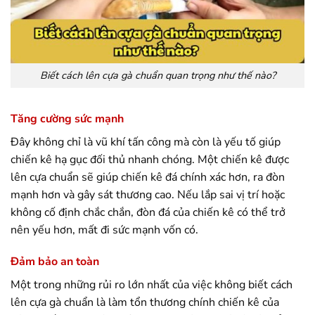
Biết cách lên cựa gà chuẩn quan trọng như thế nào?
Tăng cường sức mạnh
Đây không chỉ là vũ khí tấn công mà còn là yếu tố giúp
chiến kê hạ gục đối thủ nhanh chóng. Một chiến kê được
lên cựa chuẩn sẽ giúp chiến kê đá chính xác hơn, ra đòn
mạnh hơn và gây sát thương cao. Nếu lắp sai vị trí hoặc
không cố định chắc chắn, đòn đá của chiến kê có thể trở
nên yếu hơn, mất đi sức mạnh vốn có.
Đảm bảo an toàn
Một trong những rủi ro lớn nhất của việc không biết cách
lên cựa gà chuẩn là làm tổn thương chính chiến kê của