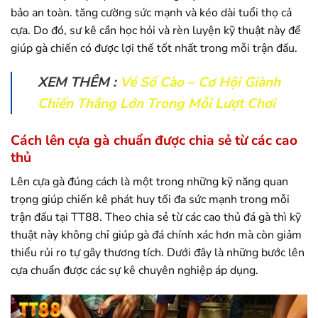
bảo an toàn. tăng cường sức mạnh và kéo dài tuổi thọ cả
cựa. Do đó, sư kê cần học hỏi và rèn luyện kỹ thuật này để
giúp gà chiến có được lợi thế tốt nhất trong mỗi trận đấu.
XEM THÊM
:
Vé Số Cào – Cơ Hội Giành
Chiến Thắng Lớn Trong Mỗi Lượt Chơi
Cách lên cựa gà chuẩn được chia sẻ từ các cao
thủ
Lên cựa gà đúng cách là một trong những kỹ năng quan
trọng giúp chiến kê phát huy tối đa sức mạnh trong mỗi
trận đấu tại TT88. Theo chia sẻ từ các cao thủ đá gà thì kỹ
thuật này không chỉ giúp gà đá chính xác hơn mà còn giảm
thiểu rủi ro tự gây thương tích. Dưới đây là những bước lên
cựa chuẩn được các sự kê chuyên nghiệp áp dụng.