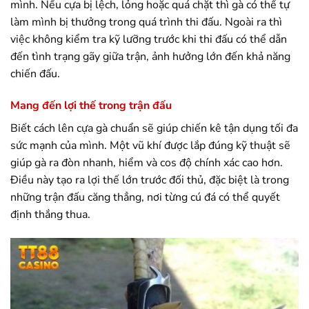
mình. Nếu cựa bị lệch, lỏng hoặc quá chặt thì gà có thể tự
làm mình bị thưởng trong quá trình thi đấu. Ngoài ra thì
việc không kiểm tra kỹ lưỡng trước khi thi đấu có thể dẫn
đến tình trạng gãy giữa trận, ảnh hưởng lớn đến khả năng
chiến đấu.
Mang đến lợi thế trong trận đấu
Biết cách lên cựa gà chuẩn sẽ giúp chiến kê tận dụng tối đa
sức mạnh của mình. Một vũ khí được lắp đúng kỹ thuật sẽ
giúp gà ra đòn nhanh, hiểm và cos độ chính xác cao hơn.
Điều này tạo ra lợi thế lớn trước đối thủ, đặc biệt là trong
những trận đấu căng thẳng, nơi từng cú đá có thể quyết
định thắng thua.