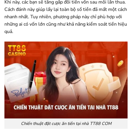
Khi này, các bạn sẽ tăng gấp đôi tiền vốn sau mỗi lần thua.
Cách đánh này giúp lấy lại toàn bộ số tiền đã mất một cách
nhanh nhất. Tuy nhiên, phương pháp này chỉ phù hợp với
những ai có vốn lớn cũng như khả năng kiểm soát tiền hiệu
quả.
Chiến thuật đặt cược ăn tiền tại nhà TT88 COM