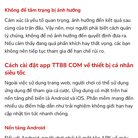
Không để tâm trạng bị ảnh hưởng
Cảm xúc là yếu tố quan trọng, ảnh hưởng đến kết quả sau
cùng của trận đấu. Vậy nên, mọi người phải biết cách quản
lý chúng, không để nó ảnh hưởng đến quyết định đưa ra.
Nếu cảm thấy đang quá phấn khích hay thất vọng, các bạn
không nên tiếp tục tham gia để hạn chế rủi ro.
Cách cài đặt app TT88 COM về thiết bị cá nhân
siêu tốc
Ngoài việc sử dụng trang web, người chơi có thể sử dụng
ứng dụng để tham gia cá cược. Ứng dụng có mặt trên hai
nền tảng phổ biến là Android và iOS. Phần mềm mang đến
nhiều ưu điểm hấp dẫn như trải nghiệm không giới hạn hay
cập nhật tin tức nhanh chóng.
Nền tảng Android