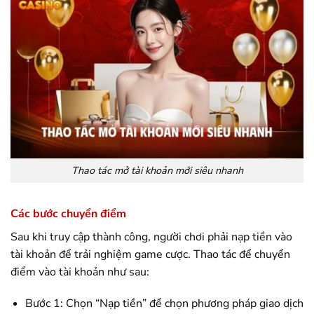
Thao tác mở tài khoản mới siêu nhanh
Các bước chuyển điểm
Sau khi truy cập thành công, người chơi phải nạp tiền vào
tài khoản để trải nghiệm game cược. Thao tác để chuyển
điểm vào tài khoản như sau:
Bước 1: Chọn “Nạp tiền” để chọn phương pháp giao dịch