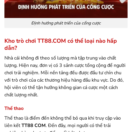
Định hướng phát triển của cổng cược
Kho trò chơi TT88.COM có thể loại nào hấp
dẫn?
Nhà cái không đi theo số lượng mà tập trung vào chất
lượng. Hiện nay, đơn vị có 3 sảnh cược tổng cộng để người
chơi trải nghiệm. Mỗi nền tảng đều được đầu tư chỉn chu
với trò chơi của các thương hiệu hàng đầu khu vực. Do đó,
hội viên có thể tận hưởng không gian cá cược một cách
chất lượng nhất.
Thể thao
Thể thao là điểm đến không thể bỏ qua khi truy cập vào
liên kết
TT88 COM
. Đến đây, mọi người có thể trải