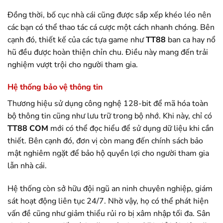
Đồng thời, bố cục nhà cái cũng được sắp xếp khéo léo nên
các bạn có thể thao tác cá cược một cách nhanh chóng. Bên
cạnh đó, thiết kế của các tựa game như
TT88
ban ca hay nổ
hũ đều được hoàn thiện chỉn chu. Điều này mang đến trải
nghiệm vượt trội cho người tham gia.
Hệ thống bảo vệ thông tin
Thương hiệu sử dụng công nghệ 128-bit để mã hóa toàn
bộ thông tin cũng như lưu trữ trong bộ nhớ. Khi này, chỉ có
TT88 COM
mới có thể đọc hiểu để sử dụng dữ liệu khi cần
thiết. Bên cạnh đó, đơn vị còn mang đến chính sách bảo
mật nghiêm ngặt để bảo hộ quyền lợi cho người tham gia
lẫn nhà cái.
Hệ thống còn sở hữu đội ngũ an ninh chuyên nghiệp, giám
sát hoạt động liên tục 24/7. Nhờ vậy, họ có thể phát hiện
vấn đề cũng như giảm thiểu rủi ro bị xâm nhập tối đa. Sân