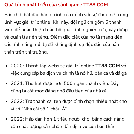
Quá trình phát triển của sảnh game TT88 COM
Sân chơi bắt đầu hành trình của mình với sự đam mê trong
lĩnh vực giải trí online. Khi này, đội ngũ chỉ gồm 5 thành
viên để hoàn thiện toàn bộ quá trình nghiên cứu, xây dựng
và quản lts nền tảng. Điểm đặc biệt của họ là mang đến
các tính năng mới lạ để khẳng định sự độc đáo của bản
thân trên thị trường.
2020: Thành lập website giải trí online
TT88 COM
với
việc cung cấp ba dịch vụ chính là nổ hũ, bắn cá và đá gà.
2021: Thu hút được hơn 500 ngàn thành viên. Đây
cũng là cột mốc đáng nhớ đầu tiên của nhà cái.
2022: Trở thành cái tên được bình chọn nhiều nhất cho
vị trí “Nhà cái số 1 châu Á”.
2022: Hấp dẫn hơn 1 triệu người chơi bằng cách nâng
cấp chất lượng sản phẩm lẫn dịch vụ của bản thân.