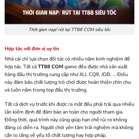
Thời gian nạp/ rút tại TT88 COM siêu tốc
Hợp tác với đơn vị uy tín
Nhà cái chỉ lựa chọn đối tác có nhiều năm kinh nghiệm để
hợp tác. Tất cả
TT88 COM
game đều được nhà sản xuất
hàng đầu thị trường cung cấp như JILI, CQ9, JDB, … Điều
này đảm bảo chất lượng trò chơi được hoàn thiện chỉn chu
và luôn nằm trong top đầu thị trường.
Tất cả dịch vụ trước khi được ra mắt đều phải trải qua nhiều
lần kiểm định để đảm bảo an toàn cho người tham gia.
Đồng thời, quá trình này cũng giúp hạn chế rủi ro không
đáng có diễn ra. Người chơi yên tâm trải nghiệm mà không
cần lo lắng về yếu tố chất lượng hay hợp pháp.