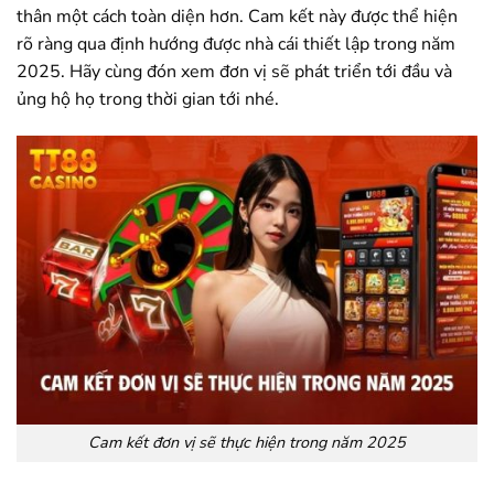
thân một cách toàn diện hơn. Cam kết này được thể hiện
rõ ràng qua định hướng được nhà cái thiết lập trong năm
2025. Hãy cùng đón xem đơn vị sẽ phát triển tới đầu và
ủng hộ họ trong thời gian tới nhé.
Cam kết đơn vị sẽ thực hiện trong năm 2025