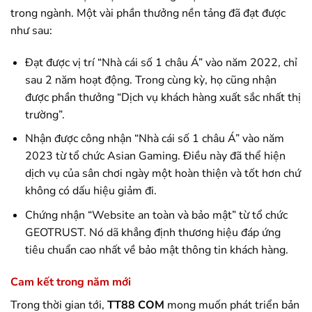
trong ngành. Một vài phần thưởng nền tảng đã đạt được
như sau:
Đạt được vị trí “Nhà cái số 1 châu Á” vào năm 2022, chỉ
sau 2 năm hoạt động. Trong cùng kỳ, họ cũng nhận
được phần thưởng “Dịch vụ khách hàng xuất sắc nhất thị
trường”.
Nhận được công nhận “Nhà cái số 1 châu Á” vào năm
2023 từ tổ chức Asian Gaming. Điều này đã thể hiện
dịch vụ của sân chơi ngày một hoàn thiện và tốt hơn chứ
không có dấu hiệu giảm đi.
Chứng nhận “Website an toàn và bảo mật” từ tổ chức
GEOTRUST. Nó dã khẳng định thương hiệu đáp ứng
tiêu chuẩn cao nhất về bảo mật thông tin khách hàng.
Cam kết trong năm mới
Trong thời gian tới,
TT88 COM
mong muốn phát triển bản