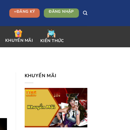
+ĐĂNG KÝ
ĐĂNG NHẬP
KHUYẾN MÃI
KIẾN THỨC
KHUYẾN MÃI