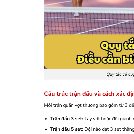
Quy tắc cá cượ
Cấu trúc trận đấu và cách xác đị
Mỗi trận quần vợt thường bao gồm từ 3 đến 
Trận đấu 3 set:
Tay vợt hoặc đội giành 
Trận đấu 5 set
: Đội nào đạt 3 set thắng