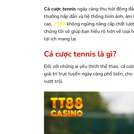
Cá cược tennis
ngày càng thu hút đông đảo 
thưởng hấp dẫn và hệ thống hình ảnh, âm t
cao,
TT88
không ngừng nâng cấp chất lượng
chúng tôi sẽ giúp bạn hiểu rõ hơn về loại 
lợi ích mang lại.
Cá cược tennis là gì?
Đối với những ai yêu thích thể thao, cá cượ
giải trí trực tuyến ngày càng phổ biến, ch
vượt trội.