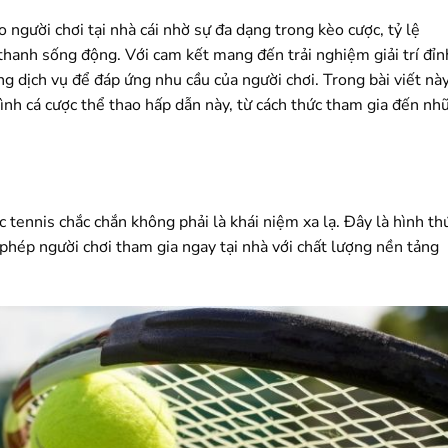
người chơi tại nhà cái nhờ sự đa dạng trong kèo cược, tỷ lệ
hanh sống động. Với cam kết mang đến trải nghiệm giải trí đỉn
 dịch vụ để đáp ứng nhu cầu của người chơi. Trong bài viết này
hình cá cược thể thao hấp dẫn này, từ cách thức tham gia đến nh
c tennis chắc chắn không phải là khái niệm xa lạ. Đây là hình th
o phép người chơi tham gia ngay tại nhà với chất lượng nền tảng