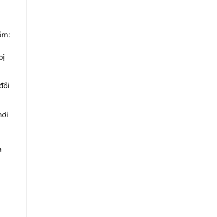
ồm:
bị
đổi
hơi
a