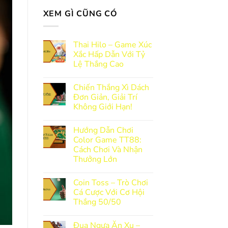
XEM GÌ CŨNG CÓ
Thai Hilo – Game Xúc
Xắc Hấp Dẫn Với Tỷ
Lệ Thắng Cao
Chiến Thắng Xì Dách
Đơn Giản, Giải Trí
Không Giới Hạn!
Hướng Dẫn Chơi
Color Game TT88:
Cách Chơi Và Nhận
Thưởng Lớn
Coin Toss – Trò Chơi
Cá Cược Với Cơ Hội
Thắng 50/50
Đua Ngựa Ăn Xu –