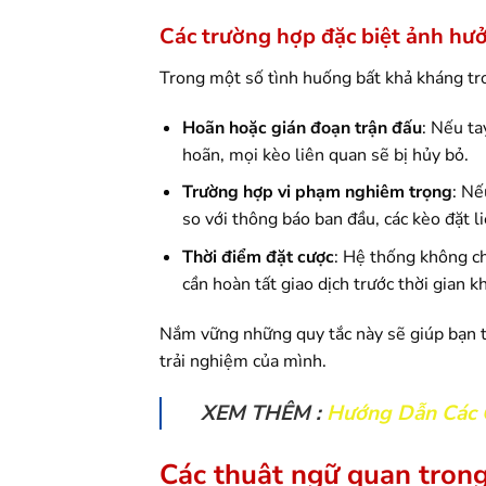
Các trường hợp đặc biệt ảnh hư
Trong một số tình huống bất khả kháng tro
Hoãn hoặc gián đoạn trận đấu
: Nếu ta
hoãn, mọi kèo liên quan sẽ bị hủy bỏ.
Trường hợp vi phạm nghiêm trọng
: Nế
so với thông báo ban đầu, các kèo đặt l
Thời điểm đặt cược
: Hệ thống không ch
cần hoàn tất giao dịch trước thời gian k
Nắm vững những quy tắc này sẽ giúp bạn th
trải nghiệm của mình.
XEM THÊM :
Hướng Dẫn Các C
Các thuật ngữ quan trọng 