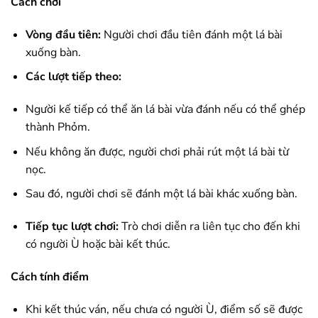
Cách chơi
Vòng đầu tiên:
Người chơi đầu tiên đánh một lá bài
xuống bàn.
Các lượt tiếp theo:
Người kế tiếp có thể ăn lá bài vừa đánh nếu có thể ghép
thành Phỏm.
Nếu không ăn được, người chơi phải rút một lá bài từ
nọc.
Sau đó, người chơi sẽ đánh một lá bài khác xuống bàn.
Tiếp tục lượt chơi:
Trò chơi diễn ra liên tục cho đến khi
có người Ù hoặc bài kết thúc.
Cách tính điểm
Khi kết thúc ván, nếu chưa có người Ù, điểm số sẽ được