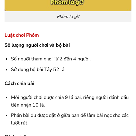
Phỏm là gì?
Luật chơi Phỏm
Số lượng người chơi và bộ bài
Số người tham gia: Từ 2 đến 4 người.
Sử dụng bộ bài Tây 52 lá.
Cách chia bài
Mỗi người chơi được chia 9 lá bài, riêng người đánh đầu
tiên nhận 10 lá.
Phần bài dư được đặt ở giữa bàn để làm bài nọc cho các
lượt rút.